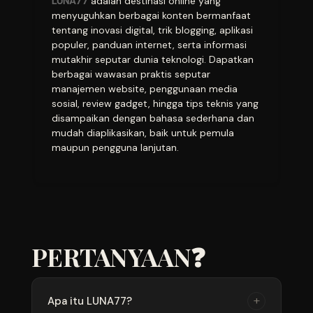
LUNA77
adalah destinasi online yang
menyuguhkan berbagai konten bermanfaat
tentang inovasi digital, trik blogging, aplikasi
populer, panduan internet, serta informasi
mutakhir seputar dunia teknologi. Dapatkan
berbagai wawasan praktis seputar
manajemen website, penggunaan media
sosial, review gadget, hingga tips teknis yang
disampaikan dengan bahasa sederhana dan
mudah diaplikasikan, baik untuk pemula
maupun pengguna lanjutan.
PERTANYAAN❓
+
Apa itu LUNA77?