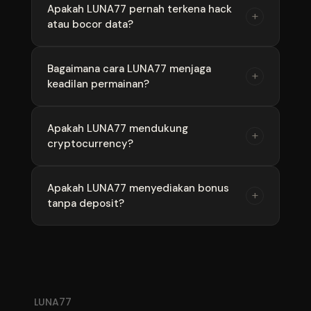
Ya, LUNA77 menggunakan enkripsi SSL 256-bit
Apakah LUNA77 pernah terkena hack
+
atau bocor data?
dan firewall canggih untuk melindungi semua
data dan transaksi member.
Tidak pernah. LUNA77 memiliki reputasi
Bagaimana cara LUNA77 menjaga
+
keadilan permainan?
keamanan yang sangat baik dan tidak pernah
terjadi kebocoran data sepanjang
operasionalnya.
LUNA77 menggunakan sistem RNG
Apakah LUNA77 mendukung
+
cryptocurrency?
bersertifikat yang diaudit secara rutin oleh
lembaga independen untuk memastikan
keadilan.
Saat ini LUNA77 belum mendukung
Apakah LUNA77 menyediakan bonus
+
tanpa deposit?
cryptocurrency, tetapi mendukung berbagai
metode pembayaran konvensional.
LUNA77 sesekali mengadakan promo tanpa
deposit, tetapi biasanya bonus diberikan
setelah deposit pertama.
LUNA77