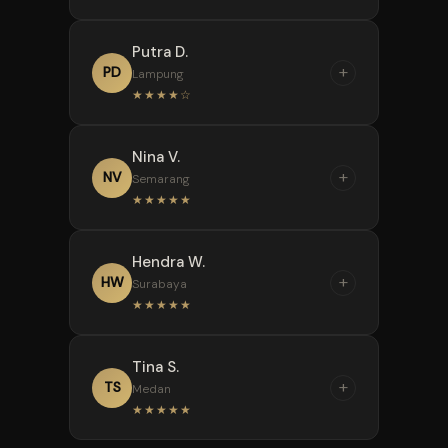
gamenya lengkap banget.
Withdraw saya cair dalam 3
Mulai dari Pragmatic, PG Soft,
“
menit!
Putra D.
sampai Habanero ada semua.
Saya baru kenal LUNA77 dari
+
PD
Lampung
Setiap minggu selalu ada
rekomendasi teman kerja.
★★★★☆
game baru yang bikin saya
Dalam 1 bulan, saya sudah
nggak bosan.
merasakan kemenangan yang
“
Nina V.
cukup besar. Sistem
Kalau soal pelayanan,
+
NV
Semarang
keamanannya juga bikin
LUNA77 juaranya. Customer
★★★★★
tenang karena data pribadi
service-nya nggak pernah
saya tidak pernah bocor.
lama balas chat, bahkan di
“
Hendra W.
tengah malam sekalipun.
LUNA77 adalah satu-
+
HW
Surabaya
Pernah saya kendala deposit,
satunya situs slot yang saya
★★★★★
dibantu selesai dalam 5 menit.
percaya. Bonusnya nggak
pakai syarat rumit, turnover
“
Tina S.
rendah, dan withdraw tanpa
Nggak nyangka bisa dapat
+
TS
Medan
batas maksimal. Saya sudah
jackpot besar di LUNA77 hanya
★★★★★
beberapa kali narik puluhan
dengan modal 50 ribu. Ini situs
juta, semua cair tanpa
benar-benar gacor dan adil.