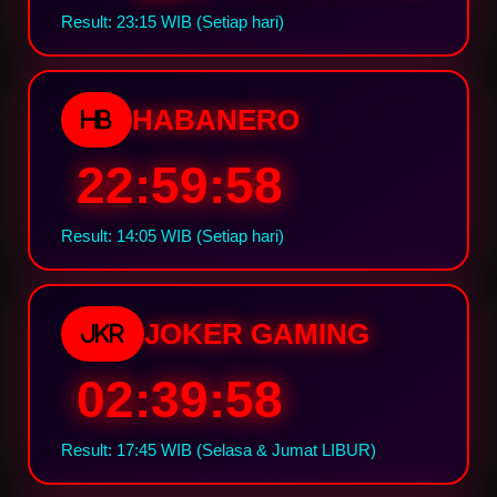
Result: 23:15 WIB (Setiap hari)
HABANERO
HB
22:59:57
Result: 14:05 WIB (Setiap hari)
JOKER GAMING
JKR
02:39:57
Result: 17:45 WIB (Selasa & Jumat LIBUR)