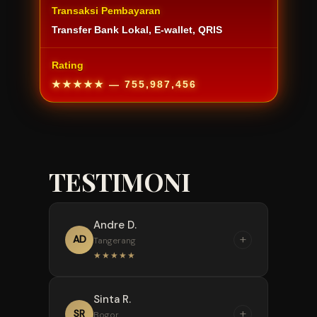
Transaksi Pembayaran
Transfer Bank Lokal, E-wallet, QRIS
Rating
★★★★★
— 755,987,456
TESTIMONI
Andre D.
+
AD
Tangerang
★★★★★
“
Sinta R.
Pengalaman pertama main
+
SR
Bogor