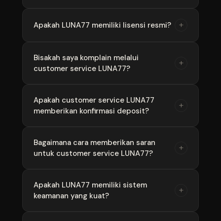
LUNA77 adalah situs slot online terpercaya
+
Apakah LUNA77 memiliki lisensi resmi?
yang telah beroperasi bertahun-tahun dan
direkomendasikan oleh para admin slot
Ya, LUNA77 memiliki lisensi resmi dari lembaga
Bisakah saya komplain melalui
profesional karena konsistensi kemenangan
+
customer service LUNA77?
perjudian internasional dan diawasi secara
dan pelayanan terbaiknya.
ketat untuk memastikan semua permainan
berjalan adil dan transparan.
Tentu, LUNA77 sangat terbuka terhadap kritik
Apakah customer service LUNA77
+
memberikan konfirmasi deposit?
dan saran, dan akan menangani setiap
komplain dengan serius dan profesional.
Ya, customer service LUNA77 siap
Bagaimana cara memberikan saran
+
untuk customer service LUNA77?
mengkonfirmasi deposit Anda jika belum
masuk secara otomatis.
Anda bisa memberikan saran melalui formulir
Apakah LUNA77 memiliki sistem
+
keamanan yang kuat?
di situs atau langsung melalui live chat, dan
semua saran akan dihargai.