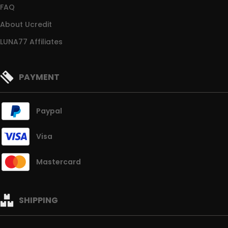
FAQ
About Ucredit
LUNA77 Affiliates
PAYMENT
Paypal
Visa
Mastercard
SHIPPING