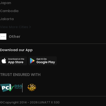
Japan
Cambodia
Jakarta
View More Cities
Other
Download our App
TRUST ENSURED WITH
©Copyright 2014 - 2026 LUNA77 X S30