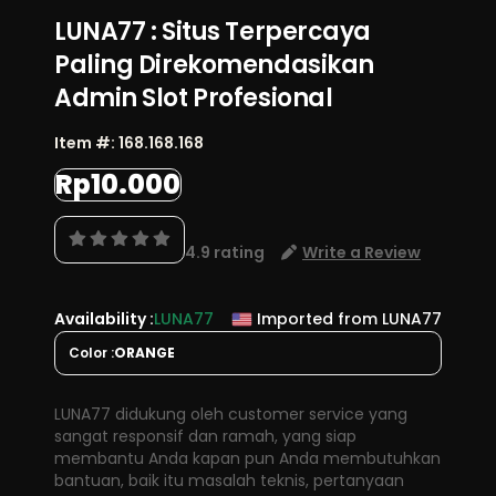
LUNA77 : Situs Terpercaya
Paling Direkomendasikan
Admin Slot Profesional
Item #:
168.168.168
Rp10.000
4.9 rating
Write a Review
Availability :
LUNA77
Imported from LUNA77
Color :
ORANGE
LUNA77 didukung oleh customer service yang
sangat responsif dan ramah, yang siap
membantu Anda kapan pun Anda membutuhkan
bantuan, baik itu masalah teknis, pertanyaan