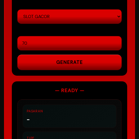
TIPE
MIN CONFIDENCE
GENERATE
— READY —
PASARAN
-
TIPE