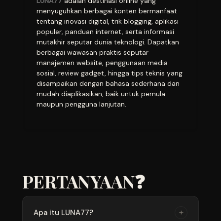
LUNA77
adalah destinasi online yang
menyuguhkan berbagai konten bermanfaat
tentang inovasi digital, trik blogging, aplikasi
populer, panduan internet, serta informasi
mutakhir seputar dunia teknologi. Dapatkan
berbagai wawasan praktis seputar
manajemen website, penggunaan media
sosial, review gadget, hingga tips teknis yang
disampaikan dengan bahasa sederhana dan
mudah diaplikasikan, baik untuk pemula
maupun pengguna lanjutan.
PERTANYAAN❓
+
Apa itu LUNA77?