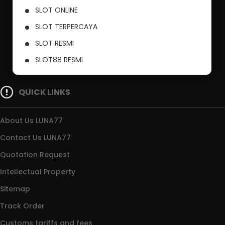
SLOT ONLINE
SLOT TERPERCAYA
SLOT RESMI
SLOT88 RESMI
SLOT777
QUICK LINKS
About Us LUNA77
Contact Us LUNA77
Quotation Request
Intellectual Property
Sitemap
Track Order
Customs tariffs and fees