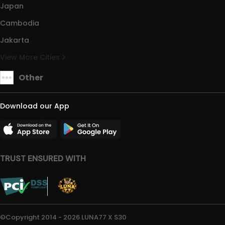
Japan
Cambodia
Jakarta
View More Cities
Other
Download our App
TRUST ENSURED WITH
©Copyright 2014 - 2026 LUNA77 X S30