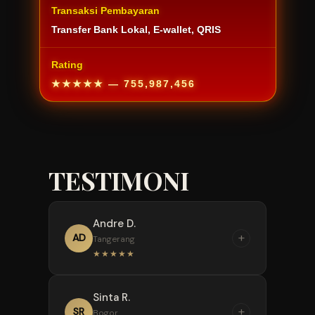
Transaksi Pembayaran
Transfer Bank Lokal, E-wallet, QRIS
Rating
★★★★★
— 755,987,456
TESTIMONI
Andre D.
+
AD
Tangerang
★★★★★
“
Sinta R.
Pengalaman pertama main
+
SR
Bogor