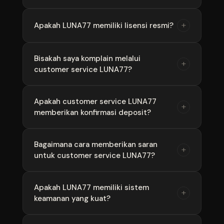
LUNA77 adalah situs slot online terpercaya
+
Apakah LUNA77 memiliki lisensi resmi?
yang telah beroperasi bertahun-tahun dan
direkomendasikan oleh para admin slot
Ya, LUNA77 memiliki lisensi resmi dari lembaga
Bisakah saya komplain melalui
profesional karena konsistensi kemenangan
+
customer service LUNA77?
perjudian internasional dan diawasi secara
dan pelayanan terbaiknya.
ketat untuk memastikan semua permainan
berjalan adil dan transparan.
Tentu, LUNA77 sangat terbuka terhadap kritik
Apakah customer service LUNA77
+
memberikan konfirmasi deposit?
dan saran, dan akan menangani setiap
komplain dengan serius dan profesional.
Ya, customer service LUNA77 siap
Bagaimana cara memberikan saran
+
untuk customer service LUNA77?
mengkonfirmasi deposit Anda jika belum
masuk secara otomatis.
Anda bisa memberikan saran melalui formulir
Apakah LUNA77 memiliki sistem
+
keamanan yang kuat?
di situs atau langsung melalui live chat, dan
semua saran akan dihargai.