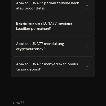
Ya, LUNA77 menggunakan enkripsi SSL 256-bit
Apakah LUNA77 pernah terkena hack
+
atau bocor data?
dan firewall canggih untuk melindungi semua
data dan transaksi member.
Tidak pernah. LUNA77 memiliki reputasi
Bagaimana cara LUNA77 menjaga
+
keadilan permainan?
keamanan yang sangat baik dan tidak pernah
terjadi kebocoran data sepanjang
operasionalnya.
LUNA77 menggunakan sistem RNG
Apakah LUNA77 mendukung
+
cryptocurrency?
bersertifikat yang diaudit secara rutin oleh
lembaga independen untuk memastikan
keadilan.
Saat ini LUNA77 belum mendukung
Apakah LUNA77 menyediakan bonus
+
tanpa deposit?
cryptocurrency, tetapi mendukung berbagai
metode pembayaran konvensional.
LUNA77 sesekali mengadakan promo tanpa
deposit, tetapi biasanya bonus diberikan
setelah deposit pertama.
LUNA77