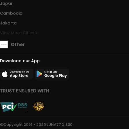
Japan
Cambodia
Jakarta
View More Cities
Other
Download our App
TRUST ENSURED WITH
©Copyright 2014 - 2026 LUNA77 X S30