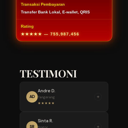
Transaksi Pembayaran
Transfer Bank Lokal, E-wallet, QRIS
Rating
★★★★★
— 755,987,456
TESTIMONI
Andre D.
+
AD
Tangerang
★★★★★
“
Sinta R.
Pengalaman pertama main
+
SR
Bogor