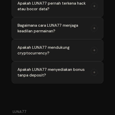
Ya, LUNA77 menggunakan enkripsi SSL 256-bit
Apakah LUNA77 pernah terkena hack
+
atau bocor data?
dan firewall canggih untuk melindungi semua
data dan transaksi member.
Tidak pernah. LUNA77 memiliki reputasi
Bagaimana cara LUNA77 menjaga
+
keadilan permainan?
keamanan yang sangat baik dan tidak pernah
terjadi kebocoran data sepanjang
operasionalnya.
LUNA77 menggunakan sistem RNG
Apakah LUNA77 mendukung
+
cryptocurrency?
bersertifikat yang diaudit secara rutin oleh
lembaga independen untuk memastikan
keadilan.
Saat ini LUNA77 belum mendukung
Apakah LUNA77 menyediakan bonus
+
tanpa deposit?
cryptocurrency, tetapi mendukung berbagai
metode pembayaran konvensional.
LUNA77 sesekali mengadakan promo tanpa
deposit, tetapi biasanya bonus diberikan
setelah deposit pertama.
LUNA77