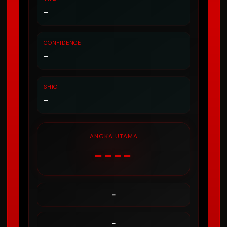
-
CONFIDENCE
-
SHIO
-
ANGKA UTAMA
----
-
-