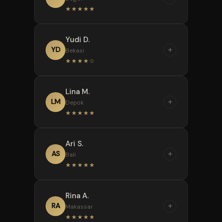
di LUNA77 bikin saya terkejut.
★★★★★
Proses registrasi cuma 2 menit,
langsung dapet bonus
“
Yudi D.
welcome yang bikin modal
Saya sering ganti situs slot
+
YD
Bekasi
awal saya membesar. Dalam
karena kebanyakan tipu-tipu.
★★★★☆
seminggu, saya berhasil narik
Tapi LUNA77 bikin saya betah
untung bersih hampir 2 kali
karena transparansi RTP-nya
“
lipat.
Lina M.
jelas terlihat. Kalah pun tetap
Yang bikin saya kagum dari
+
LM
Depok
dapet cashback mingguan
LUNA77 adalah fitur live RTP-
★★★★★
yang cukup lumayan buat ganti
nya. Saya bisa pantau
rugi.
persentase kemenangan di
“
Ari S.
setiap game secara real-time.
Awalnya ragu karena banyak
+
AS
Bali
Ini sangat membantu saya
situs abal-abal. Tapi setelah
★★★★★
memilih jam dan game yang
melihat langsung kredibilitas
tepat buat bermain.
LUNA77 di forum-forum
“
Rina A.
komunitas, saya mencoba
Saya suka bermain di
+
RA
Makassar
daftar. Ternyata semua
LUNA77 karena pilihan provider
★★★★★
testimoni itu benar adanya.