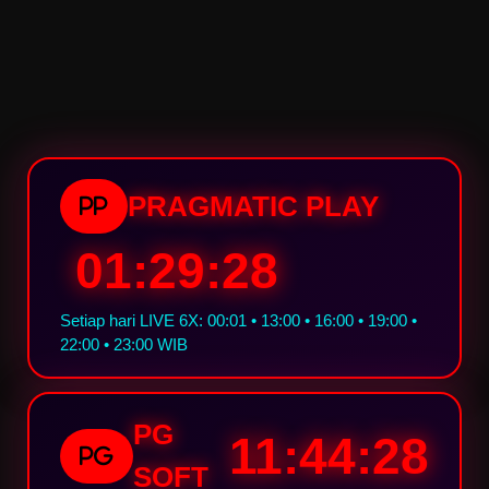
“
potongan.
Saya sudah ajak seluruh
LUNA77 punya sistem anti-
keluarga main di sini, semuanya
lag yang bikin permainan mulus
puas.
walau sinyal pas-pasan. Saya
main dari HP dengan kuota
terbatas, tapi tetap lancar
tanpa buffering. Ini keunggulan
yang jarang dimiliki situs lain.
PRAGMATIC PLAY
PP
01:29:27
Setiap hari LIVE 6X: 00:01 • 13:00 • 16:00 • 19:00 •
22:00 • 23:00 WIB
PG
11:44:27
PG
SOFT