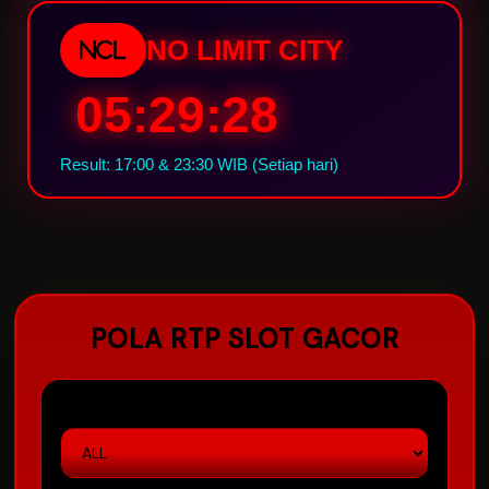
NO LIMIT CITY
NCL
05:29:27
Result: 17:00 & 23:30 WIB (Setiap hari)
POLA RTP SLOT GACOR
PASARAN