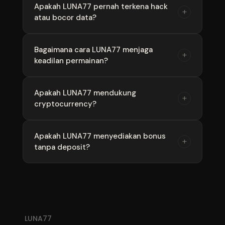
Ya, LUNA77 menggunakan enkripsi SSL 256-bit
Apakah LUNA77 pernah terkena hack
+
atau bocor data?
dan firewall canggih untuk melindungi semua
data dan transaksi member.
Tidak pernah. LUNA77 memiliki reputasi
Bagaimana cara LUNA77 menjaga
+
keadilan permainan?
keamanan yang sangat baik dan tidak pernah
terjadi kebocoran data sepanjang
operasionalnya.
LUNA77 menggunakan sistem RNG
Apakah LUNA77 mendukung
+
cryptocurrency?
bersertifikat yang diaudit secara rutin oleh
lembaga independen untuk memastikan
keadilan.
Saat ini LUNA77 belum mendukung
Apakah LUNA77 menyediakan bonus
+
tanpa deposit?
cryptocurrency, tetapi mendukung berbagai
metode pembayaran konvensional.
LUNA77 sesekali mengadakan promo tanpa
deposit, tetapi biasanya bonus diberikan
setelah deposit pertama.
LUNA77