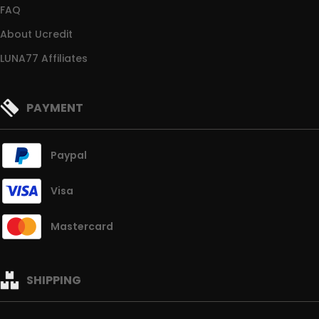
FAQ
About Ucredit
LUNA77 Affiliates
PAYMENT
Paypal
Visa
Mastercard
SHIPPING