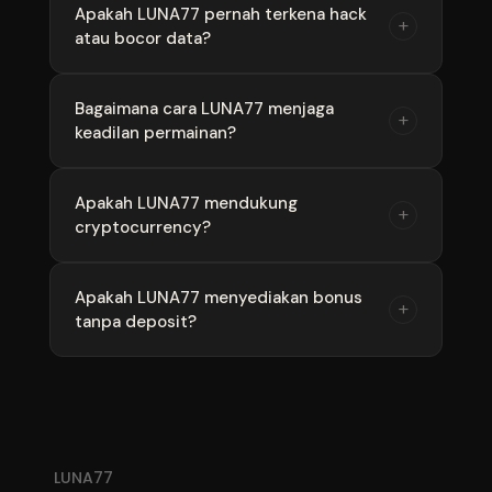
Ya, LUNA77 menggunakan enkripsi SSL 256-bit
Apakah LUNA77 pernah terkena hack
+
atau bocor data?
dan firewall canggih untuk melindungi semua
data dan transaksi member.
Tidak pernah. LUNA77 memiliki reputasi
Bagaimana cara LUNA77 menjaga
+
keadilan permainan?
keamanan yang sangat baik dan tidak pernah
terjadi kebocoran data sepanjang
operasionalnya.
LUNA77 menggunakan sistem RNG
Apakah LUNA77 mendukung
+
cryptocurrency?
bersertifikat yang diaudit secara rutin oleh
lembaga independen untuk memastikan
keadilan.
Saat ini LUNA77 belum mendukung
Apakah LUNA77 menyediakan bonus
+
tanpa deposit?
cryptocurrency, tetapi mendukung berbagai
metode pembayaran konvensional.
LUNA77 sesekali mengadakan promo tanpa
deposit, tetapi biasanya bonus diberikan
setelah deposit pertama.
LUNA77