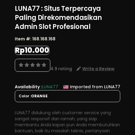
LUNA77 : Situs Terpercaya
Paling Direkomendasikan
Admin Slot Profesional
Item #:
168.168.168
Rp10.000
4.9 rating
Write a Review
Availability :
LUNA77
Imported from LUNA77
Color :
ORANGE
LUNA77 didukung oleh customer service yang
sangat responsif dan ramah, yang siap
membantu Anda kapan pun Anda membutuhkan
bantuan, baik itu masalah teknis, pertanyaan