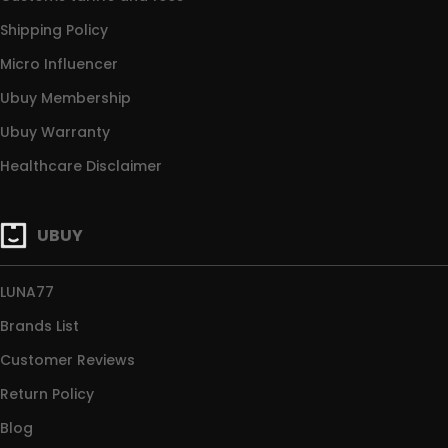
Shipping Policy
Micro Influencer
Ubuy Membership
Ubuy Warranty
Healthcare Disclaimer
UBUY
LUNA77
Brands List
Customer Reviews
Return Policy
Blog