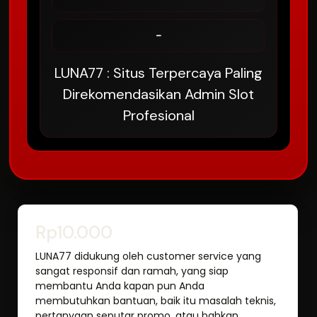
-
LUNA77 : Situs Terpercaya Paling
Direkomendasikan Admin Slot
Profesional
Rp10.000
LUNA77 didukung oleh customer service yang
sangat responsif dan ramah, yang siap
membantu Anda kapan pun Anda
membutuhkan bantuan, baik itu masalah teknis,
pertanyaan seputar promo, atau bahkan