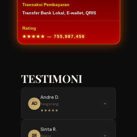
Transaksi Pembayaran
Transfer Bank Lokal, E-wallet, QRIS
Rating
★★★★★
— 755,987,456
TESTIMONI
Andre D.
+
AD
Tangerang
★★★★★
“
Sinta R.
Pengalaman pertama main
+
SR
Bogor