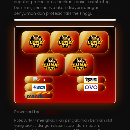
seputar promo, atau bahkan konsultasi strategi
bermain, semuanya akan dilayani dengan
senyuman dan profesionalisme tinggi.
Powered by :
LUNA77
Note: LUNA77 menghadirkan pengalaman bermain slot
yang praktis dengan sistem stabil dan modern.