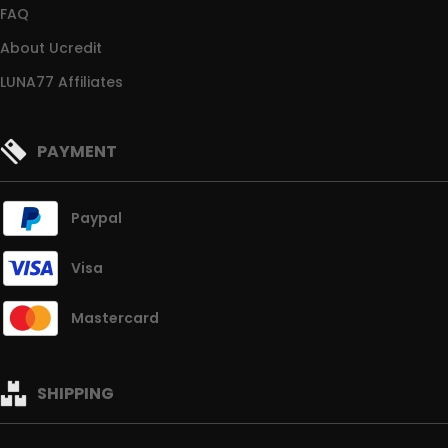
FAQ
About Ucredit
LUNA77 Affiliates
PAYMENT
Paypal
Visa
Mastercard
SHIPPING