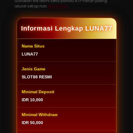
Gunakan link resmi serta pantau RTP harian paling
akurat setiap hari.
KLIK DISINI
.
Informasi Lengkap LUNA77
Nama Situs
LUNA77
Jenis Game
SLOT88 RESMI
Minimal Deposit
IDR 10,000
Minimal Withdraw
IDR 50,000