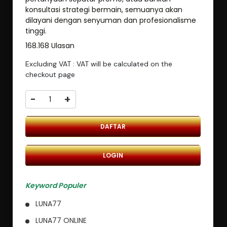
konsultasi strategi bermain, semuanya akan
dilayani dengan senyuman dan profesionalisme
tinggi.
168.168 Ulasan
Excluding VAT : VAT will be calculated on the
checkout page
-
+
DAFTAR
LOGIN
Keyword Populer
LUNA77
LUNA77 ONLINE