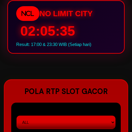
NO LIMIT CITY
NCL
02:05:34
Result: 17:00 & 23:30 WIB (Setiap hari)
POLA RTP SLOT GACOR
PASARAN