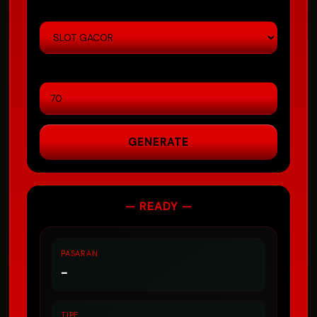
TIPE
MIN CONFIDENCE
GENERATE
— READY —
PASARAN
-
TIPE