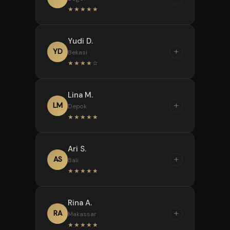
di LUNA77 bikin saya terkejut.
★★★★★
Proses registrasi cuma 2 menit,
langsung dapet bonus
“
Yudi D.
welcome yang bikin modal
Saya sering ganti situs slot
+
YD
Bekasi
awal saya membesar. Dalam
karena kebanyakan tipu-tipu.
★★★★☆
seminggu, saya berhasil narik
Tapi LUNA77 bikin saya betah
untung bersih hampir 2 kali
karena transparansi RTP-nya
“
lipat.
Lina M.
jelas terlihat. Kalah pun tetap
Yang bikin saya kagum dari
+
LM
Depok
dapet cashback mingguan
LUNA77 adalah fitur live RTP-
★★★★★
yang cukup lumayan buat ganti
nya. Saya bisa pantau
rugi.
persentase kemenangan di
“
Ari S.
setiap game secara real-time.
Awalnya ragu karena banyak
+
AS
Bali
Ini sangat membantu saya
situs abal-abal. Tapi setelah
★★★★★
memilih jam dan game yang
melihat langsung kredibilitas
tepat buat bermain.
LUNA77 di forum-forum
“
Rina A.
komunitas, saya mencoba
Saya suka bermain di
+
RA
Makassar
daftar. Ternyata semua
LUNA77 karena pilihan provider
★★★★★
testimoni itu benar adanya.