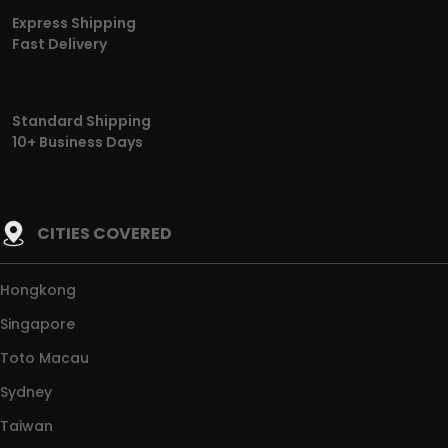
Express Shipping
Fast Delivery
Standard Shipping
10+ Business Days
CITIES COVERED
Hongkong
Singapore
Toto Macau
Sydney
Taiwan