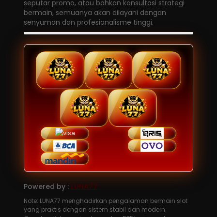
seputar promo, atau bahkan konsultasi strategi
bermain, semuanya akan dilayani dengan
senyuman dan profesionalisme tinggi.
Powered by :
LUNA77
Note: LUNA77 menghadirkan pengalaman bermain slot
yang praktis dengan sistem stabil dan modern.