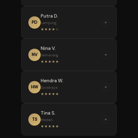
gamenya lengkap banget.
Withdraw saya cair dalam 3
Mulai dari Pragmatic, PG Soft,
“
menit!
Putra D.
sampai Habanero ada semua.
Saya baru kenal LUNA77 dari
+
PD
Lampung
Setiap minggu selalu ada
rekomendasi teman kerja.
★★★★☆
game baru yang bikin saya
Dalam 1 bulan, saya sudah
nggak bosan.
merasakan kemenangan yang
“
Nina V.
cukup besar. Sistem
Kalau soal pelayanan,
+
NV
Semarang
keamanannya juga bikin
LUNA77 juaranya. Customer
★★★★★
tenang karena data pribadi
service-nya nggak pernah
saya tidak pernah bocor.
lama balas chat, bahkan di
“
Hendra W.
tengah malam sekalipun.
LUNA77 adalah satu-
+
HW
Surabaya
Pernah saya kendala deposit,
satunya situs slot yang saya
★★★★★
dibantu selesai dalam 5 menit.
percaya. Bonusnya nggak
pakai syarat rumit, turnover
“
Tina S.
rendah, dan withdraw tanpa
Nggak nyangka bisa dapat
+
TS
Medan
batas maksimal. Saya sudah
jackpot besar di LUNA77 hanya
★★★★★
beberapa kali narik puluhan
dengan modal 50 ribu. Ini situs
juta, semua cair tanpa
benar-benar gacor dan adil.