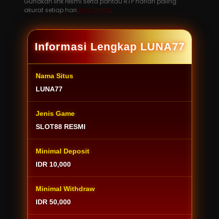
Gunakan link resmi serta pantau RTP harian paling
akurat setiap hari.
KLIK DISINI
.
Informasi Lengkap LUNA77
Nama Situs
LUNA77
Jenis Game
SLOT88 RESMI
Minimal Deposit
IDR 10,000
Minimal Withdraw
IDR 50,000