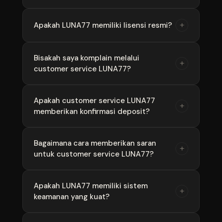
LUNA77 adalah situs slot online terpercaya
+
Apakah LUNA77 memiliki lisensi resmi?
yang telah beroperasi bertahun-tahun dan
direkomendasikan oleh para admin slot
Ya, LUNA77 memiliki lisensi resmi dari lembaga
Bisakah saya komplain melalui
profesional karena konsistensi kemenangan
+
customer service LUNA77?
perjudian internasional dan diawasi secara
dan pelayanan terbaiknya.
ketat untuk memastikan semua permainan
berjalan adil dan transparan.
Tentu, LUNA77 sangat terbuka terhadap kritik
Apakah customer service LUNA77
+
memberikan konfirmasi deposit?
dan saran, dan akan menangani setiap
komplain dengan serius dan profesional.
Ya, customer service LUNA77 siap
Bagaimana cara memberikan saran
+
untuk customer service LUNA77?
mengkonfirmasi deposit Anda jika belum
masuk secara otomatis.
Anda bisa memberikan saran melalui formulir
Apakah LUNA77 memiliki sistem
+
keamanan yang kuat?
di situs atau langsung melalui live chat, dan
semua saran akan dihargai.