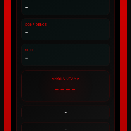
-
CONFIDENCE
-
SHIO
-
ANGKA UTAMA
----
-
-