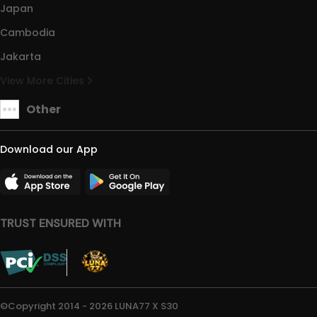
Japan
Cambodia
Jakarta
View More Cities
Other
Download our App
TRUST ENSURED WITH
©Copyright 2014 - 2026 LUNA77 X S30