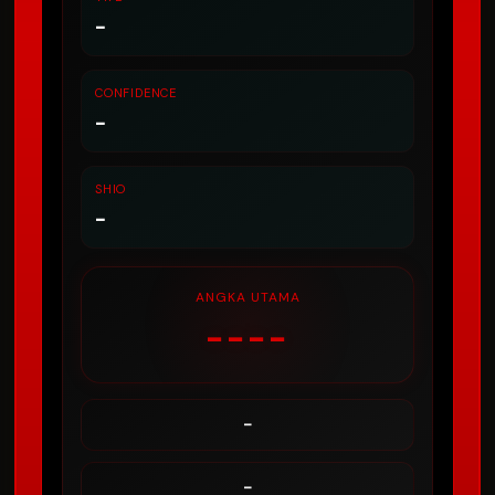
-
CONFIDENCE
-
SHIO
-
ANGKA UTAMA
----
-
-