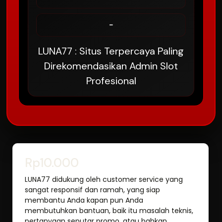
-
LUNA77 : Situs Terpercaya Paling
Direkomendasikan Admin Slot
Profesional
Rp10.000
LUNA77 didukung oleh customer service yang
sangat responsif dan ramah, yang siap
membantu Anda kapan pun Anda
membutuhkan bantuan, baik itu masalah teknis,
pertanyaan seputar promo, atau bahkan