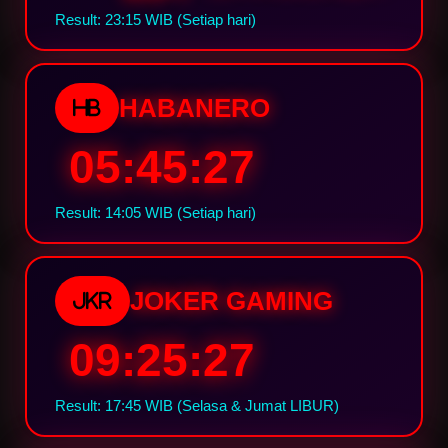
Result: 23:15 WIB (Setiap hari)
HABANERO
HB
05:45:26
Result: 14:05 WIB (Setiap hari)
JOKER GAMING
JKR
09:25:26
Result: 17:45 WIB (Selasa & Jumat LIBUR)