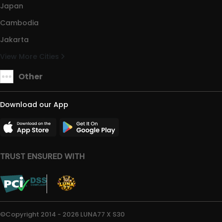
Japan
Cambodia
Jakarta
View More Cities
Other
Download our App
TRUST ENSURED WITH
©Copyright 2014 - 2026 LUNA77 X S30