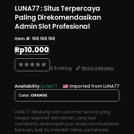
LUNA77 : Situs Terpercaya
Paling Direkomendasikan
Admin Slot Profesional
Item #:
168.168.168
Rp10.000
4.9 rating
Write a Review
Availability :
LUNA77
Imported from LUNA77
Color :
ORANGE
LUNA77 didukung oleh customer service yang
sangat responsif dan ramah, yang siap
membantu Anda kapan pun Anda membutuhkan
bantuan, baik itu masalah teknis, pertanyaan