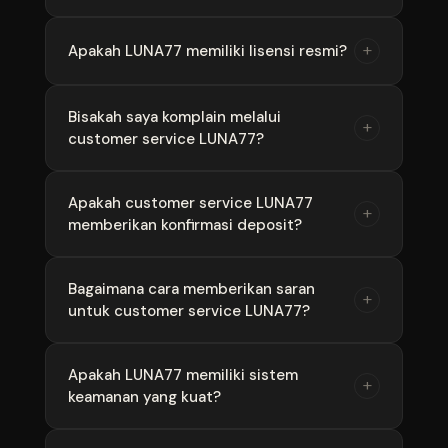
LUNA77 adalah situs slot online terpercaya
+
Apakah LUNA77 memiliki lisensi resmi?
yang telah beroperasi bertahun-tahun dan
direkomendasikan oleh para admin slot
Ya, LUNA77 memiliki lisensi resmi dari lembaga
Bisakah saya komplain melalui
profesional karena konsistensi kemenangan
+
customer service LUNA77?
perjudian internasional dan diawasi secara
dan pelayanan terbaiknya.
ketat untuk memastikan semua permainan
berjalan adil dan transparan.
Tentu, LUNA77 sangat terbuka terhadap kritik
Apakah customer service LUNA77
+
memberikan konfirmasi deposit?
dan saran, dan akan menangani setiap
komplain dengan serius dan profesional.
Ya, customer service LUNA77 siap
Bagaimana cara memberikan saran
+
untuk customer service LUNA77?
mengkonfirmasi deposit Anda jika belum
masuk secara otomatis.
Anda bisa memberikan saran melalui formulir
Apakah LUNA77 memiliki sistem
+
keamanan yang kuat?
di situs atau langsung melalui live chat, dan
semua saran akan dihargai.