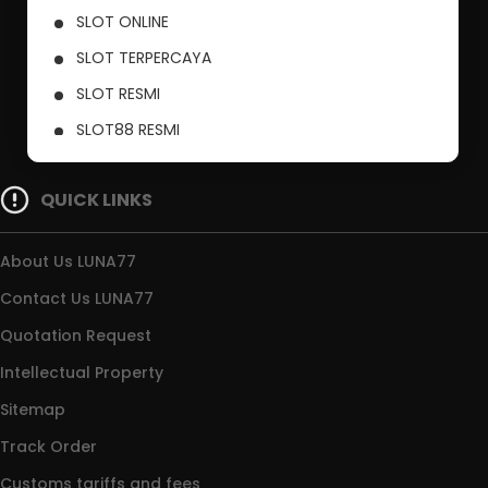
SLOT ONLINE
SLOT TERPERCAYA
SLOT RESMI
SLOT88 RESMI
SLOT777
QUICK LINKS
About Us LUNA77
Contact Us LUNA77
Quotation Request
Intellectual Property
Sitemap
Track Order
Customs tariffs and fees