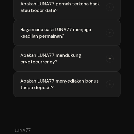
Ya, LUNA77 menggunakan enkripsi SSL 256-bit
Apakah LUNA77 pernah terkena hack
+
atau bocor data?
dan firewall canggih untuk melindungi semua
data dan transaksi member.
Tidak pernah. LUNA77 memiliki reputasi
Bagaimana cara LUNA77 menjaga
+
keadilan permainan?
keamanan yang sangat baik dan tidak pernah
terjadi kebocoran data sepanjang
operasionalnya.
LUNA77 menggunakan sistem RNG
Apakah LUNA77 mendukung
+
cryptocurrency?
bersertifikat yang diaudit secara rutin oleh
lembaga independen untuk memastikan
keadilan.
Saat ini LUNA77 belum mendukung
Apakah LUNA77 menyediakan bonus
+
tanpa deposit?
cryptocurrency, tetapi mendukung berbagai
metode pembayaran konvensional.
LUNA77 sesekali mengadakan promo tanpa
deposit, tetapi biasanya bonus diberikan
setelah deposit pertama.
LUNA77