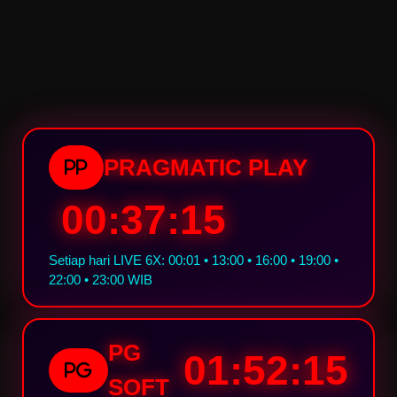
“
potongan.
Saya sudah ajak seluruh
LUNA77 punya sistem anti-
keluarga main di sini, semuanya
lag yang bikin permainan mulus
puas.
walau sinyal pas-pasan. Saya
main dari HP dengan kuota
terbatas, tapi tetap lancar
tanpa buffering. Ini keunggulan
yang jarang dimiliki situs lain.
PRAGMATIC PLAY
PP
00:37:14
Setiap hari LIVE 6X: 00:01 • 13:00 • 16:00 • 19:00 •
22:00 • 23:00 WIB
PG
01:52:14
PG
SOFT