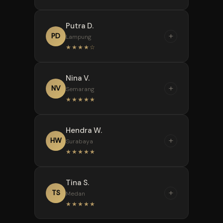
gamenya lengkap banget.
Withdraw saya cair dalam 3
Mulai dari Pragmatic, PG Soft,
“
menit!
Putra D.
sampai Habanero ada semua.
Saya baru kenal LUNA77 dari
+
PD
Lampung
Setiap minggu selalu ada
rekomendasi teman kerja.
★★★★☆
game baru yang bikin saya
Dalam 1 bulan, saya sudah
nggak bosan.
merasakan kemenangan yang
“
Nina V.
cukup besar. Sistem
Kalau soal pelayanan,
+
NV
Semarang
keamanannya juga bikin
LUNA77 juaranya. Customer
★★★★★
tenang karena data pribadi
service-nya nggak pernah
saya tidak pernah bocor.
lama balas chat, bahkan di
“
Hendra W.
tengah malam sekalipun.
LUNA77 adalah satu-
+
HW
Surabaya
Pernah saya kendala deposit,
satunya situs slot yang saya
★★★★★
dibantu selesai dalam 5 menit.
percaya. Bonusnya nggak
pakai syarat rumit, turnover
“
Tina S.
rendah, dan withdraw tanpa
Nggak nyangka bisa dapat
+
TS
Medan
batas maksimal. Saya sudah
jackpot besar di LUNA77 hanya
★★★★★
beberapa kali narik puluhan
dengan modal 50 ribu. Ini situs
juta, semua cair tanpa
benar-benar gacor dan adil.