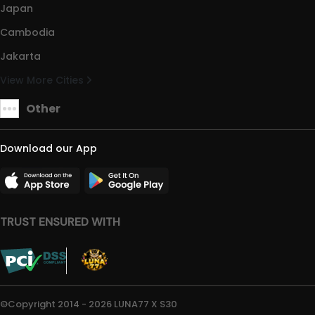
Japan
Cambodia
Jakarta
View More Cities
Other
Download our App
TRUST ENSURED WITH
©Copyright 2014 - 2026 LUNA77 X S30