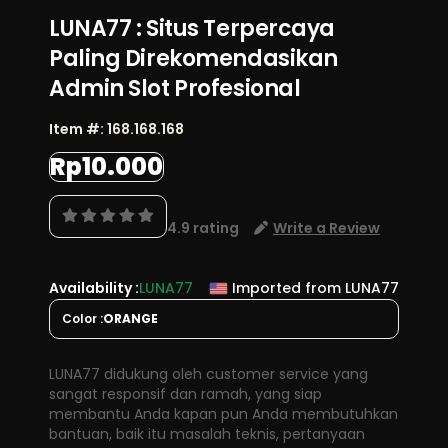
LUNA77 : Situs Terpercaya
Paling Direkomendasikan
Admin Slot Profesional
Item #:
168.168.168
Rp10.000
4.9 rating
Write a Review
Availability :
LUNA77
Imported from LUNA77
Color :
ORANGE
LUNA77 didukung oleh customer service yang
sangat responsif dan ramah, yang siap
membantu Anda kapan pun Anda membutuhkan
bantuan, baik itu masalah teknis, pertanyaan