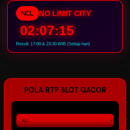
NO LIMIT CITY
NCL
02:07:14
Result: 17:00 & 23:30 WIB (Setiap hari)
POLA RTP SLOT GACOR
PASARAN