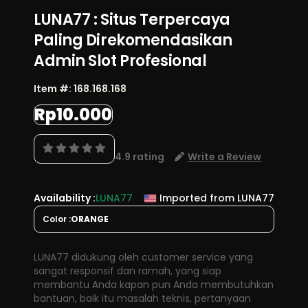
LUNA77 : Situs Terpercaya
Paling Direkomendasikan
Admin Slot Profesional
Item #:
168.168.168
Rp10.000
4.9 rating
Write a Review
Availability :
LUNA77
Imported from LUNA77
Color :
ORANGE
LUNA77 didukung oleh customer service yang
sangat responsif dan ramah, yang siap
membantu Anda kapan pun Anda membutuhkan
bantuan, baik itu masalah teknis, pertanyaan