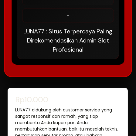
-
LUNA77 : Situs Terpercaya Paling
Direkomendasikan Admin Slot
Profesional
Rp10.000
LUNA77 didukung oleh customer service yang
sangat responsif dan ramah, yang siap
membantu Anda kapan pun Anda
membutuhkan bantuan, baik itu masalah teknis,
pertanyaan seputar promo, atau bahkan