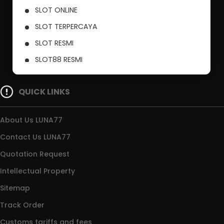
SLOT ONLINE
SLOT TERPERCAYA
SLOT RESMI
SLOT88 RESMI
SLOT777
QUICK LINKS
About Us LUNA77
Contact Us LUNA77
Quotation Request
Intellectual Property
Sitemap
Track Order
Customs tariffs and fees