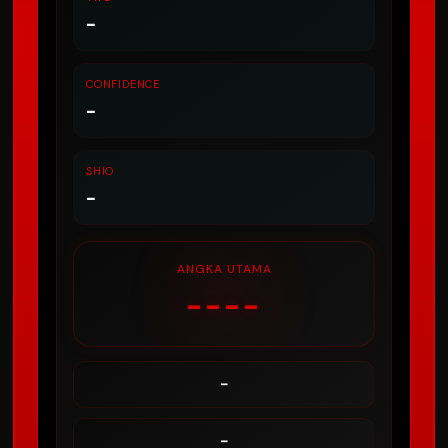
-
CONFIDENCE
-
SHIO
-
ANGKA UTAMA
----
-
-