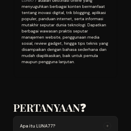
LUNA77
adalah destinasi online yang
menyuguhkan berbagai konten bermanfaat
tentang inovasi digital, trik blogging, aplikasi
populer, panduan internet, serta informasi
mutakhir seputar dunia teknologi. Dapatkan
berbagai wawasan praktis seputar
manajemen website, penggunaan media
sosial, review gadget, hingga tips teknis yang
disampaikan dengan bahasa sederhana dan
mudah diaplikasikan, baik untuk pemula
maupun pengguna lanjutan.
PERTANYAAN❓
+
Apa itu LUNA77?