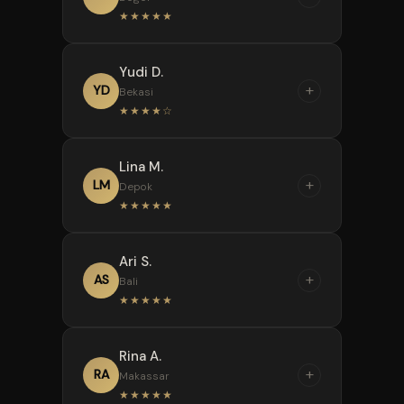
di LUNA77 bikin saya terkejut.
★★★★★
Proses registrasi cuma 2 menit,
langsung dapet bonus
“
Yudi D.
welcome yang bikin modal
Saya sering ganti situs slot
+
YD
Bekasi
awal saya membesar. Dalam
karena kebanyakan tipu-tipu.
★★★★☆
seminggu, saya berhasil narik
Tapi LUNA77 bikin saya betah
untung bersih hampir 2 kali
karena transparansi RTP-nya
“
lipat.
Lina M.
jelas terlihat. Kalah pun tetap
Yang bikin saya kagum dari
+
LM
Depok
dapet cashback mingguan
LUNA77 adalah fitur live RTP-
★★★★★
yang cukup lumayan buat ganti
nya. Saya bisa pantau
rugi.
persentase kemenangan di
“
Ari S.
setiap game secara real-time.
Awalnya ragu karena banyak
+
AS
Bali
Ini sangat membantu saya
situs abal-abal. Tapi setelah
★★★★★
memilih jam dan game yang
melihat langsung kredibilitas
tepat buat bermain.
LUNA77 di forum-forum
“
Rina A.
komunitas, saya mencoba
Saya suka bermain di
+
RA
Makassar
daftar. Ternyata semua
LUNA77 karena pilihan provider
★★★★★
testimoni itu benar adanya.