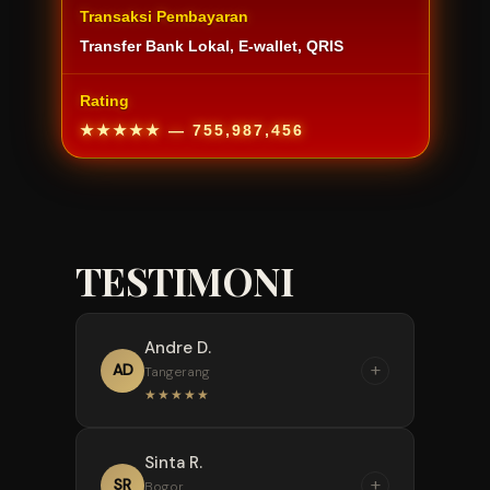
Transaksi Pembayaran
Transfer Bank Lokal, E-wallet, QRIS
Rating
★★★★★
— 755,987,456
TESTIMONI
Andre D.
+
AD
Tangerang
★★★★★
“
Sinta R.
Pengalaman pertama main
+
SR
Bogor