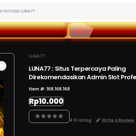
LUNA77
LUNA77 : Situs Terpercaya Paling
Direkomendasikan Admin Slot Profe
Item #:
168.168.168
Rp10.000
4.9 rating
Write a Review