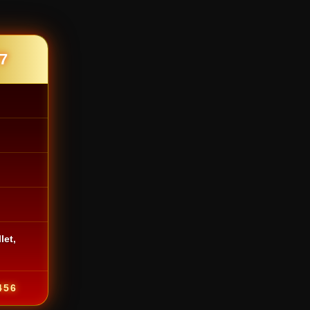
7
let,
456