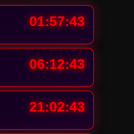
01:57:41
06:12:41
21:02:41