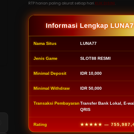
RTP harian paling akurat setiap hari.
KLIK DISINI
.
Informasi Lengkap LUNA7
Nama Situs
LUNA77
Jenis Game
SLOT88 RESMI
Minimal Deposit
IDR 10,000
Minimal Withdraw
IDR 50,000
Transaksi Pembayaran
Transfer Bank Lokal, E-wal
QRIS
Rating
★★★★★
— 755,987,