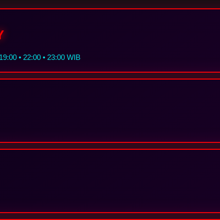
buffering. Ini keunggulan yang jarang
dimiliki situs lain.
Y
 19:00 • 22:00 • 23:00 WIB