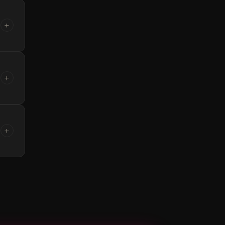
ga
nya.
+
lam
t,
lot
+
an
,
+
 50
il.
 di
g
s-
ta