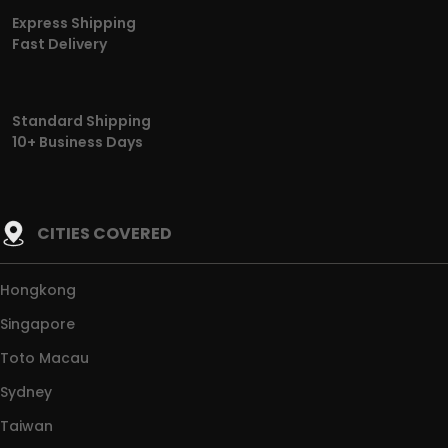
Express Shipping
Fast Delivery
Standard Shipping
10+ Business Days
CITIES COVERED
Hongkong
Singapore
Toto Macau
Sydney
Taiwan