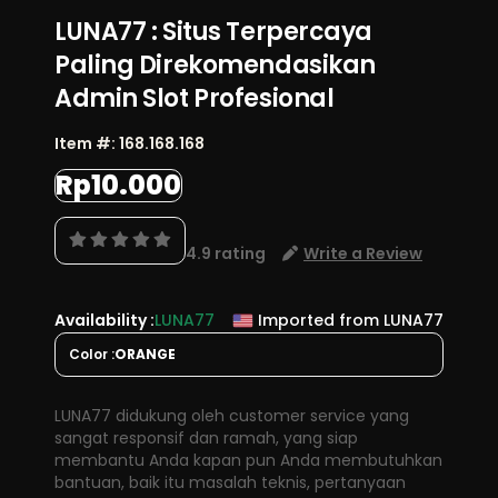
LUNA77 : Situs Terpercaya
Paling Direkomendasikan
Admin Slot Profesional
Item #:
168.168.168
Rp10.000
4.9 rating
Write a Review
Availability :
LUNA77
Imported from LUNA77
Color :
ORANGE
LUNA77 didukung oleh customer service yang
sangat responsif dan ramah, yang siap
membantu Anda kapan pun Anda membutuhkan
bantuan, baik itu masalah teknis, pertanyaan