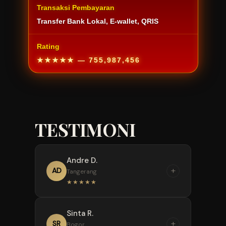
Transaksi Pembayaran
Transfer Bank Lokal, E-wallet, QRIS
Rating
★★★★★
— 755,987,456
TESTIMONI
Andre D.
+
AD
Tangerang
★★★★★
“
Sinta R.
Pengalaman pertama main
+
SR
Bogor