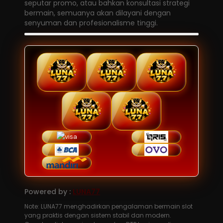
seputar promo, atau bahkan konsultasi strategi
bermain, semuanya akan dilayani dengan
senyuman dan profesionalisme tinggi.
Powered by :
LUNA77
Note: LUNA77 menghadirkan pengalaman bermain slot
yang praktis dengan sistem stabil dan modern.