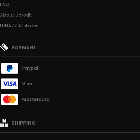
FAQ
About Ucredit
LUNA77 Affiliates
PAYMENT
Paypal
Visa
Mastercard
SHIPPING