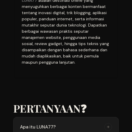
LUNA77
adalah destinasi online yang
menyuguhkan berbagai konten bermanfaat
tentang inovasi digital, trik blogging, aplikasi
populer, panduan internet, serta informasi
mutakhir seputar dunia teknologi. Dapatkan
berbagai wawasan praktis seputar
manajemen website, penggunaan media
sosial, review gadget, hingga tips teknis yang
disampaikan dengan bahasa sederhana dan
mudah diaplikasikan, baik untuk pemula
maupun pengguna lanjutan.
PERTANYAAN❓
+
Apa itu LUNA77?