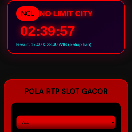
NO LIMIT CITY
NCL
02:39:56
Result: 17:00 & 23:30 WIB (Setiap hari)
POLA RTP SLOT GACOR
PASARAN