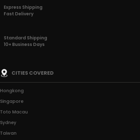
Express Shipping
Fast Delivery
Standard Shipping
10+ Business Days
CITIES COVERED
Hongkong
Singapore
Toto Macau
Sydney
Taiwan