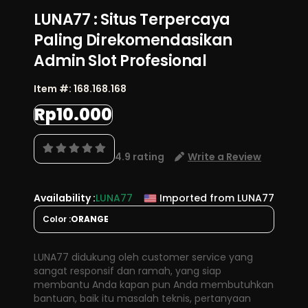
LUNA77 : Situs Terpercaya
Paling Direkomendasikan
Admin Slot Profesional
Item #:
168.168.168
Rp10.000
4.9 rating
Write a Review
Availability :
LUNA77
Imported from LUNA77
Color :
ORANGE
LUNA77 didukung oleh customer service yang
sangat responsif dan ramah, yang siap
membantu Anda kapan pun Anda membutuhkan
bantuan, baik itu masalah teknis, pertanyaan