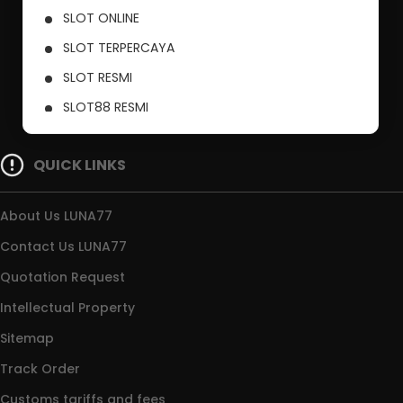
SLOT ONLINE
SLOT TERPERCAYA
SLOT RESMI
SLOT88 RESMI
SLOT777
QUICK LINKS
About Us LUNA77
Contact Us LUNA77
Quotation Request
Intellectual Property
Sitemap
Track Order
Customs tariffs and fees