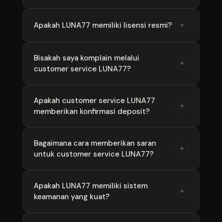
LUNA77 adalah situs slot online terpercaya
+
Apakah LUNA77 memiliki lisensi resmi?
yang telah beroperasi bertahun-tahun dan
direkomendasikan oleh para admin slot
Ya, LUNA77 memiliki lisensi resmi dari lembaga
Bisakah saya komplain melalui
profesional karena konsistensi kemenangan
+
customer service LUNA77?
perjudian internasional dan diawasi secara
dan pelayanan terbaiknya.
ketat untuk memastikan semua permainan
berjalan adil dan transparan.
Tentu, LUNA77 sangat terbuka terhadap kritik
Apakah customer service LUNA77
+
memberikan konfirmasi deposit?
dan saran, dan akan menangani setiap
komplain dengan serius dan profesional.
Ya, customer service LUNA77 siap
Bagaimana cara memberikan saran
+
untuk customer service LUNA77?
mengkonfirmasi deposit Anda jika belum
masuk secara otomatis.
Anda bisa memberikan saran melalui formulir
Apakah LUNA77 memiliki sistem
+
keamanan yang kuat?
di situs atau langsung melalui live chat, dan
semua saran akan dihargai.