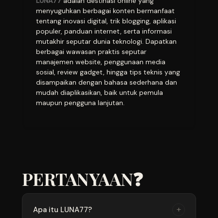
LUNA77
adalah destinasi online yang
menyuguhkan berbagai konten bermanfaat
tentang inovasi digital, trik blogging, aplikasi
populer, panduan internet, serta informasi
mutakhir seputar dunia teknologi. Dapatkan
berbagai wawasan praktis seputar
manajemen website, penggunaan media
sosial, review gadget, hingga tips teknis yang
disampaikan dengan bahasa sederhana dan
mudah diaplikasikan, baik untuk pemula
maupun pengguna lanjutan.
PERTANYAAN❓
+
Apa itu LUNA77?