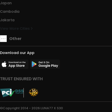
Japan
Cambodia
Jakarta
View More Cities
Other
Download our App
TRUST ENSURED WITH
©Copyright 2014 - 2026 LUNA77 X S30