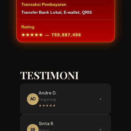
Transaksi Pembayaran
Transfer Bank Lokal, E-wallet, QRIS
Rating
★★★★★
— 755,987,456
TESTIMONI
Andre D.
+
AD
Tangerang
★★★★★
“
Sinta R.
Pengalaman pertama main
+
SR
Bogor