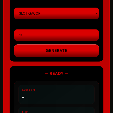
TIPE
MIN CONFIDENCE
GENERATE
— READY —
PASARAN
-
TIPE