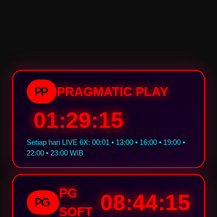
“
potongan.
Saya sudah ajak seluruh
LUNA77 punya sistem anti-
keluarga main di sini, semuanya
lag yang bikin permainan mulus
puas.
walau sinyal pas-pasan. Saya
main dari HP dengan kuota
terbatas, tapi tetap lancar
tanpa buffering. Ini keunggulan
yang jarang dimiliki situs lain.
PRAGMATIC PLAY
PP
01:29:14
Setiap hari LIVE 6X: 00:01 • 13:00 • 16:00 • 19:00 •
22:00 • 23:00 WIB
PG
08:44:14
PG
SOFT