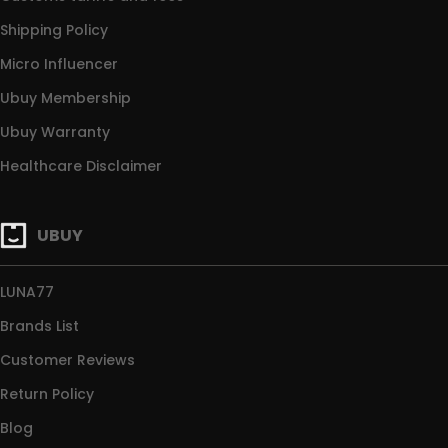
Shipping Policy
Micro Influencer
Ubuy Membership
Ubuy Warranty
Healthcare Disclaimer
UBUY
LUNA77
Brands List
Customer Reviews
Return Policy
Blog