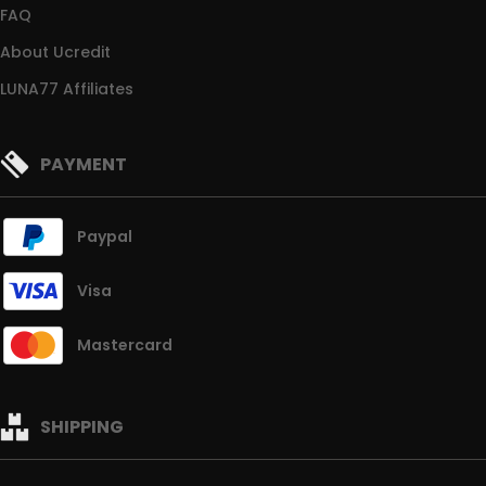
FAQ
About Ucredit
LUNA77 Affiliates
PAYMENT
Paypal
Visa
Mastercard
SHIPPING