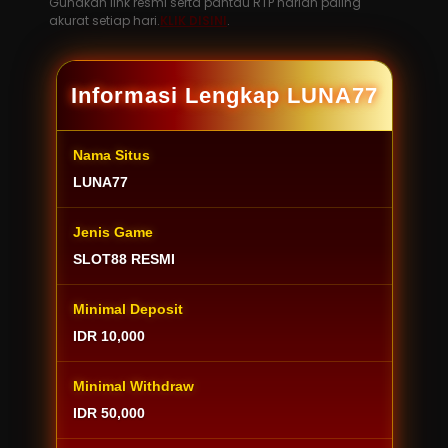
Gunakan link resmi serta pantau RTP harian paling
akurat setiap hari.
KLIK DISINI
.
Informasi Lengkap LUNA77
Nama Situs
LUNA77
Jenis Game
SLOT88 RESMI
Minimal Deposit
IDR 10,000
Minimal Withdraw
IDR 50,000