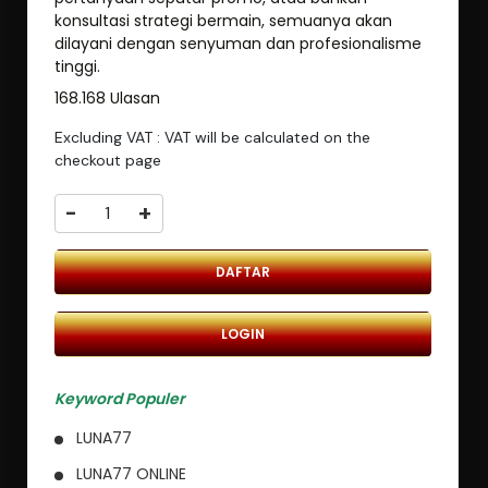
konsultasi strategi bermain, semuanya akan
dilayani dengan senyuman dan profesionalisme
tinggi.
168.168 Ulasan
Excluding VAT : VAT will be calculated on the
checkout page
-
+
DAFTAR
LOGIN
Keyword Populer
LUNA77
LUNA77 ONLINE