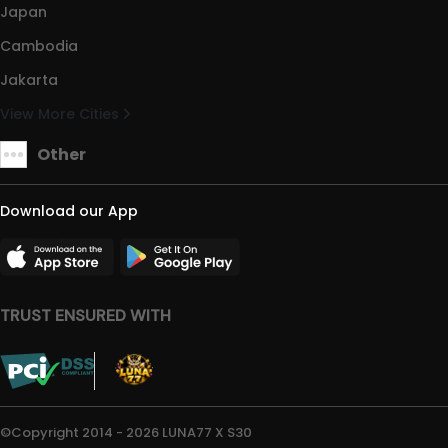
Japan
Cambodia
Jakarta
View More Cities
Other
Download our App
TRUST ENSURED WITH
©Copyright 2014 - 2026 LUNA77 X S30