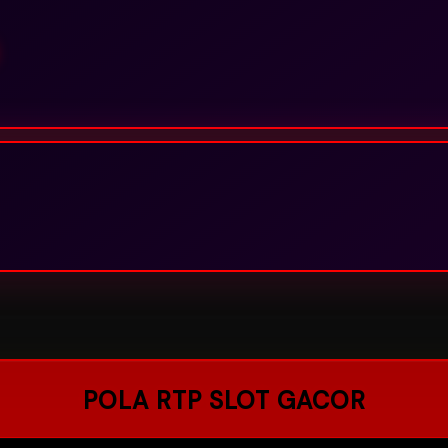
POLA RTP SLOT GACOR