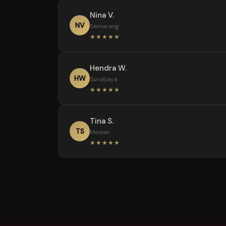
cukup besar. Sistem keamanannya ju
“
Nina V.
bikin tenang karena data pribadi saya
Kalau soal pelayanan, LUNA77 juara
NV
Semarang
tidak pernah bocor.
Customer service-nya nggak pernah
★★★★★
lama balas chat, bahkan di tengah ma
sekalipun. Pernah saya kendala deposi
“
Hendra W.
dibantu selesai dalam 5 menit.
LUNA77 adalah satu-satunya situs s
HW
Surabaya
yang saya percaya. Bonusnya nggak
★★★★★
pakai syarat rumit, turnover rendah, d
withdraw tanpa batas maksimal. Saya
“
Tina S.
sudah beberapa kali narik puluhan juta
Nggak nyangka bisa dapat jackpot
TS
Medan
semua cair tanpa potongan.
besar di LUNA77 hanya dengan modal
★★★★★
ribu. Ini situs benar-benar gacor dan ad
Saya sudah ajak seluruh keluarga main
“
sini, semuanya puas.
LUNA77 punya sistem anti-lag yan
bikin permainan mulus walau sinyal pa
pasan. Saya main dari HP dengan kuo
terbatas, tapi tetap lancar tanpa