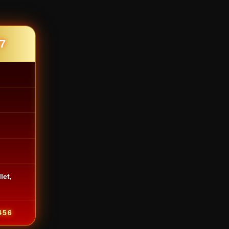
7
let,
456