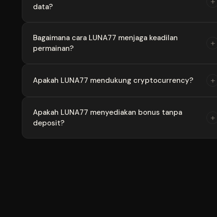
+
data?
firewall canggih untuk melindungi semua data dan
transaksi member.
Tidak pernah. LUNA77 memiliki reputasi keamanan yang
Bagaimana cara LUNA77 menjaga keadilan
+
permainan?
sangat baik dan tidak pernah terjadi kebocoran data
sepanjang operasionalnya.
LUNA77 menggunakan sistem RNG bersertifikat yang
+
Apakah LUNA77 mendukung cryptocurrency?
diaudit secara rutin oleh lembaga independen untuk
memastikan keadilan.
Saat ini LUNA77 belum mendukung cryptocurrency,
Apakah LUNA77 menyediakan bonus tanpa
+
deposit?
tetapi mendukung berbagai metode pembayaran
konvensional.
LUNA77 sesekali mengadakan promo tanpa deposit,
tetapi biasanya bonus diberikan setelah deposit
pertama.