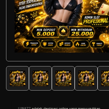
LUNA77
adalah destinasi online yang menyuguhkan