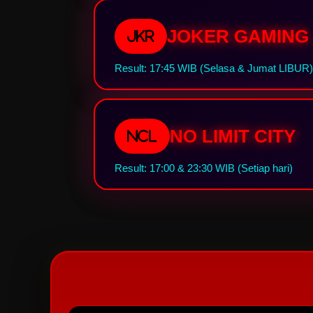
JOKER GAMING
JKR
Result: 17:45 WIB (Selasa & Jumat LIBUR)
NO LIMIT CITY
NCL
Result: 17:00 & 23:30 WIB (Setiap hari)