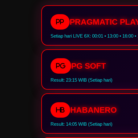
PRAGMATIC PLA
PP
Setiap hari LIVE 6X: 00:01 • 13:00 • 16:00 •
PG SOFT
PG
Result: 23:15 WIB (Setiap hari)
HABANERO
HB
Result: 14:05 WIB (Setiap hari)