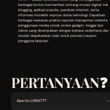
berbagai konten bermanfaat tentang inovasi digital, trik
blogging, aplikasi populer, panduan internet, serta
informasi mutakhir seputar dunia teknologi. Dapatkan
berbagai wawasan praktis seputar manajemen website,
penggunaan media sosial, review gadget, hingga tips
teknis yang disampaikan dengan bahasa sederhana dan
mudah diaplikasikan, baik untuk pemula maupun
pengguna lanjutan.
PERTANYAAN❓
+
Apa itu LUNA77?