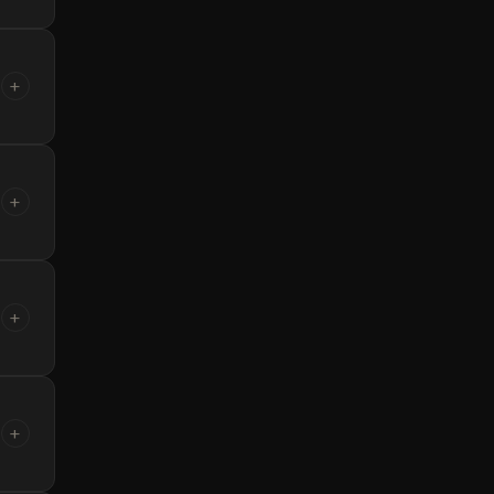
ya
yan
+
tiap
me
bal-
+
na
+
in
+
an,
yang