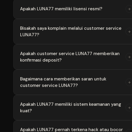
LUNA77 adalah situs slot online terpercaya yang telah
+
Apakah LUNA77 memiliki lisensi resmi?
beroperasi bertahun-tahun dan direkomendasikan oleh
para admin slot profesional karena konsistensi
Ya, LUNA77 memiliki lisensi resmi dari lembaga perjudian
Bisakah saya komplain melalui customer service
kemenangan dan pelayanan terbaiknya.
+
LUNA77?
internasional dan diawasi secara ketat untuk memastika
semua permainan berjalan adil dan transparan.
Tentu, LUNA77 sangat terbuka terhadap kritik dan saran,
Apakah customer service LUNA77 memberikan
+
konfirmasi deposit?
dan akan menangani setiap komplain dengan serius dan
profesional.
Ya, customer service LUNA77 siap mengkonfirmasi
Bagaimana cara memberikan saran untuk
+
customer service LUNA77?
deposit Anda jika belum masuk secara otomatis.
Anda bisa memberikan saran melalui formulir di situs ata
Apakah LUNA77 memiliki sistem keamanan yang
+
kuat?
langsung melalui live chat, dan semua saran akan
dihargai.
Ya, LUNA77 menggunakan enkripsi SSL 256-bit dan
Apakah LUNA77 pernah terkena hack atau bocor