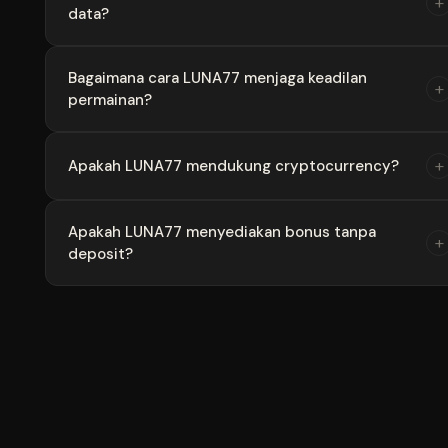
+
data?
firewall canggih untuk melindungi semua data dan
transaksi member.
Tidak pernah. LUNA77 memiliki reputasi keamanan yang
Bagaimana cara LUNA77 menjaga keadilan
+
permainan?
sangat baik dan tidak pernah terjadi kebocoran data
sepanjang operasionalnya.
LUNA77 menggunakan sistem RNG bersertifikat yang
+
Apakah LUNA77 mendukung cryptocurrency?
diaudit secara rutin oleh lembaga independen untuk
memastikan keadilan.
Saat ini LUNA77 belum mendukung cryptocurrency,
Apakah LUNA77 menyediakan bonus tanpa
+
deposit?
tetapi mendukung berbagai metode pembayaran
konvensional.
LUNA77 sesekali mengadakan promo tanpa deposit,
tetapi biasanya bonus diberikan setelah deposit
pertama.