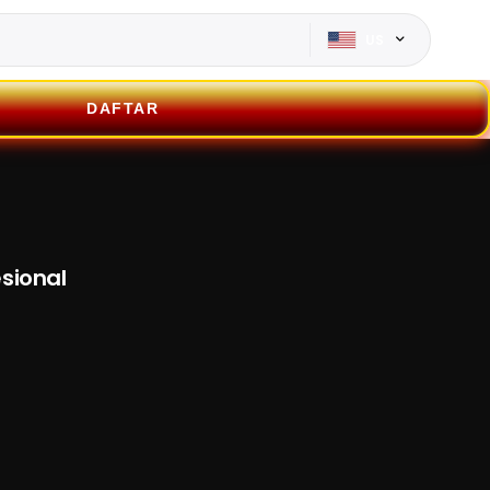
US
DAFTAR
sional