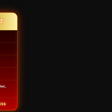
7
let,
456