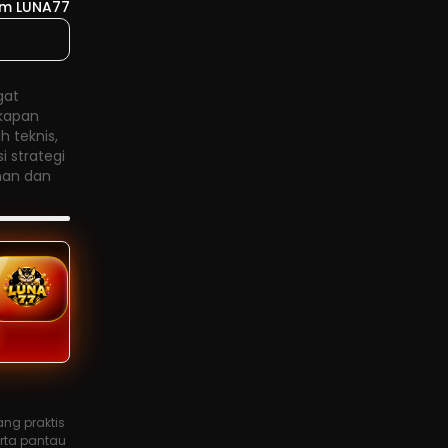
om LUNA77
gat
 kapan
 teknis,
 strategi
man dan
ng praktis
erta pantau