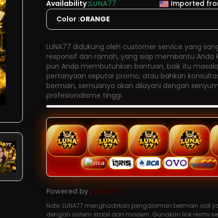
Availability :
LUNA77
Imported fr
Color :
ORANGE
LUNA77 didukung oleh customer service yang san
responsif dan ramah, yang siap membantu Anda
pun Anda membutuhkan bantuan, baik itu masalah
pertanyaan seputar promo, atau bahkan konsultasi
bermain, semuanya akan dilayani dengan senyu
profesionalisme tinggi.
Powered by :
LUNA77
Note: LUNA77 menghadirkan pengalaman bermain slot ya
dengan sistem stabil dan modern. Gunakan link resmi s