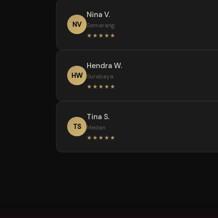
cukup besar. Sistem keamanannya ju
“
Nina V.
bikin tenang karena data pribadi saya
Kalau soal pelayanan, LUNA77 juara
NV
Semarang
tidak pernah bocor.
Customer service-nya nggak pernah
★★★★★
lama balas chat, bahkan di tengah ma
sekalipun. Pernah saya kendala deposi
“
Hendra W.
dibantu selesai dalam 5 menit.
LUNA77 adalah satu-satunya situs s
HW
Surabaya
yang saya percaya. Bonusnya nggak
★★★★★
pakai syarat rumit, turnover rendah, d
withdraw tanpa batas maksimal. Saya
“
Tina S.
sudah beberapa kali narik puluhan juta
Nggak nyangka bisa dapat jackpot
TS
Medan
semua cair tanpa potongan.
besar di LUNA77 hanya dengan modal
★★★★★
ribu. Ini situs benar-benar gacor dan ad
Saya sudah ajak seluruh keluarga main
“
sini, semuanya puas.
LUNA77 punya sistem anti-lag yan
bikin permainan mulus walau sinyal pa
pasan. Saya main dari HP dengan kuo
terbatas, tapi tetap lancar tanpa