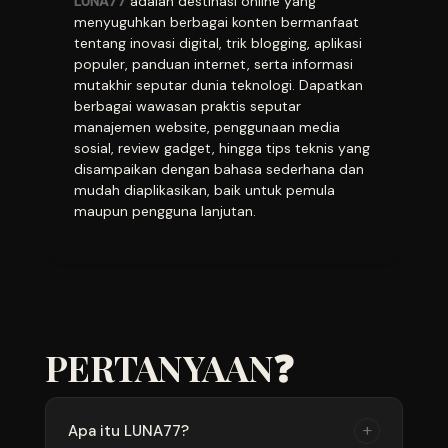
LUNA77
adalah destinasi online yang
menyuguhkan berbagai konten bermanfaat
tentang inovasi digital, trik blogging, aplikasi
populer, panduan internet, serta informasi
mutakhir seputar dunia teknologi. Dapatkan
berbagai wawasan praktis seputar
manajemen website, penggunaan media
sosial, review gadget, hingga tips teknis yang
disampaikan dengan bahasa sederhana dan
mudah diaplikasikan, baik untuk pemula
maupun pengguna lanjutan.
PERTANYAAN❓
+
Apa itu LUNA77?