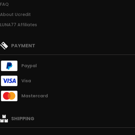
FAQ
About Ucredit
LUNA77 Affiliates
PAYMENT
Paypal
Visa
Mastercard
SHIPPING