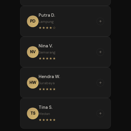
gamenya lengkap banget.
Withdraw saya cair dalam 3
Mulai dari Pragmatic, PG Soft,
“
menit!
Putra D.
sampai Habanero ada semua.
Saya baru kenal LUNA77 dari
+
PD
Lampung
Setiap minggu selalu ada
rekomendasi teman kerja.
★★★★☆
game baru yang bikin saya
Dalam 1 bulan, saya sudah
nggak bosan.
merasakan kemenangan yang
“
Nina V.
cukup besar. Sistem
Kalau soal pelayanan,
+
NV
Semarang
keamanannya juga bikin
LUNA77 juaranya. Customer
★★★★★
tenang karena data pribadi
service-nya nggak pernah
saya tidak pernah bocor.
lama balas chat, bahkan di
“
Hendra W.
tengah malam sekalipun.
LUNA77 adalah satu-
+
HW
Surabaya
Pernah saya kendala deposit,
satunya situs slot yang saya
★★★★★
dibantu selesai dalam 5 menit.
percaya. Bonusnya nggak
pakai syarat rumit, turnover
“
Tina S.
rendah, dan withdraw tanpa
Nggak nyangka bisa dapat
+
TS
Medan
batas maksimal. Saya sudah
jackpot besar di LUNA77 hanya
★★★★★
beberapa kali narik puluhan
dengan modal 50 ribu. Ini situs
juta, semua cair tanpa
benar-benar gacor dan adil.