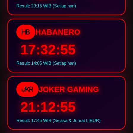
Result: 23:15 WIB (Setiap hari)
HABANERO
HB
17:32:54
Result: 14:05 WIB (Setiap hari)
JOKER GAMING
JKR
21:12:54
Result: 17:45 WIB (Selasa & Jumat LIBUR)