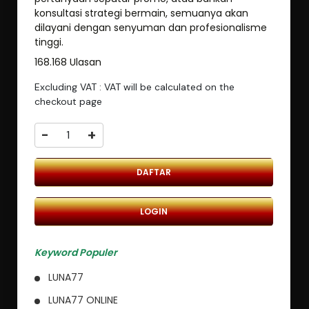
konsultasi strategi bermain, semuanya akan
dilayani dengan senyuman dan profesionalisme
tinggi.
168.168 Ulasan
Excluding VAT : VAT will be calculated on the
checkout page
-
+
DAFTAR
LOGIN
Keyword Populer
LUNA77
LUNA77 ONLINE