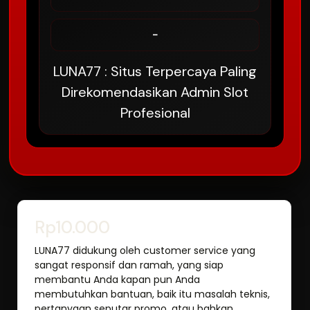
-
LUNA77 : Situs Terpercaya Paling
Direkomendasikan Admin Slot
Profesional
Rp10.000
LUNA77 didukung oleh customer service yang
sangat responsif dan ramah, yang siap
membantu Anda kapan pun Anda
membutuhkan bantuan, baik itu masalah teknis,
pertanyaan seputar promo, atau bahkan