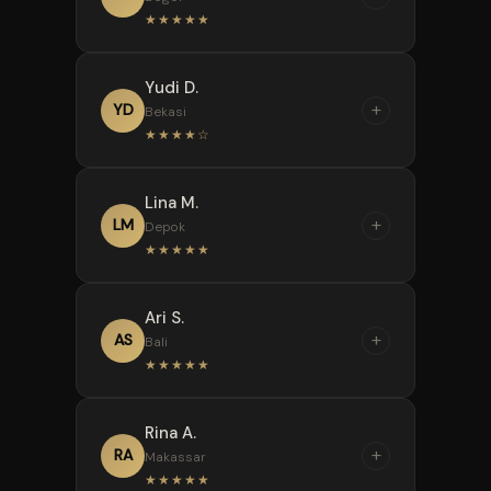
di LUNA77 bikin saya terkejut.
★★★★★
Proses registrasi cuma 2 menit,
langsung dapet bonus
“
Yudi D.
welcome yang bikin modal
Saya sering ganti situs slot
+
YD
Bekasi
awal saya membesar. Dalam
karena kebanyakan tipu-tipu.
★★★★☆
seminggu, saya berhasil narik
Tapi LUNA77 bikin saya betah
untung bersih hampir 2 kali
karena transparansi RTP-nya
“
lipat.
Lina M.
jelas terlihat. Kalah pun tetap
Yang bikin saya kagum dari
+
LM
Depok
dapet cashback mingguan
LUNA77 adalah fitur live RTP-
★★★★★
yang cukup lumayan buat ganti
nya. Saya bisa pantau
rugi.
persentase kemenangan di
“
Ari S.
setiap game secara real-time.
Awalnya ragu karena banyak
+
AS
Bali
Ini sangat membantu saya
situs abal-abal. Tapi setelah
★★★★★
memilih jam dan game yang
melihat langsung kredibilitas
tepat buat bermain.
LUNA77 di forum-forum
“
Rina A.
komunitas, saya mencoba
Saya suka bermain di
+
RA
Makassar
daftar. Ternyata semua
LUNA77 karena pilihan provider
★★★★★
testimoni itu benar adanya.