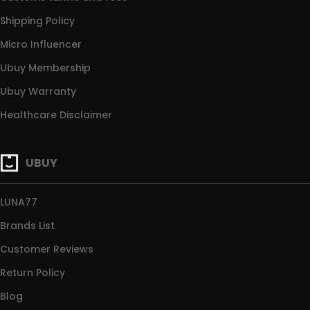
Shipping Policy
Micro Influencer
Ubuy Membership
Ubuy Warranty
Healthcare Disclaimer
UBUY
LUNA77
Brands List
Customer Reviews
Return Policy
Blog