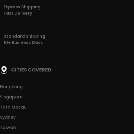
Express Shipping
Fast Delivery
Standard Shipping
10+ Business Days
CITIES COVERED
Hongkong
Singapore
Toto Macau
Sydney
Taiwan