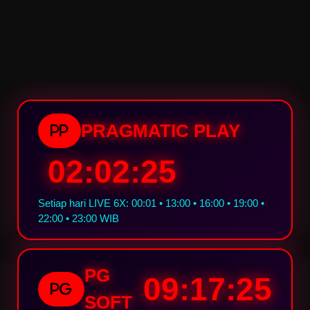
“
potongan.
Saya sudah ajak seluruh
LUNA77 punya sistem anti-
keluarga main di sini, semuanya
lag yang bikin permainan mulus
puas.
walau sinyal pas-pasan. Saya
main dari HP dengan kuota
terbatas, tapi tetap lancar
tanpa buffering. Ini keunggulan
yang jarang dimiliki situs lain.
PRAGMATIC PLAY
PP
02:02:24
Setiap hari LIVE 6X: 00:01 • 13:00 • 16:00 • 19:00 •
22:00 • 23:00 WIB
PG
09:17:24
PG
SOFT