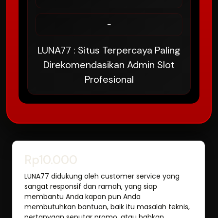
-
LUNA77 : Situs Terpercaya Paling
Direkomendasikan Admin Slot
Profesional
Rp10.000
LUNA77 didukung oleh customer service yang
sangat responsif dan ramah, yang siap
membantu Anda kapan pun Anda
membutuhkan bantuan, baik itu masalah teknis,
pertanyaan seputar promo, atau bahkan