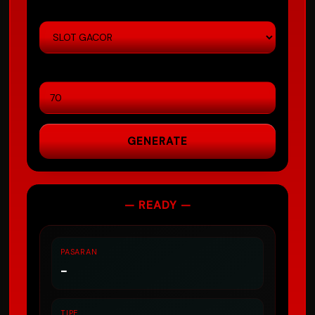
TIPE
MIN CONFIDENCE
GENERATE
— READY —
PASARAN
-
TIPE