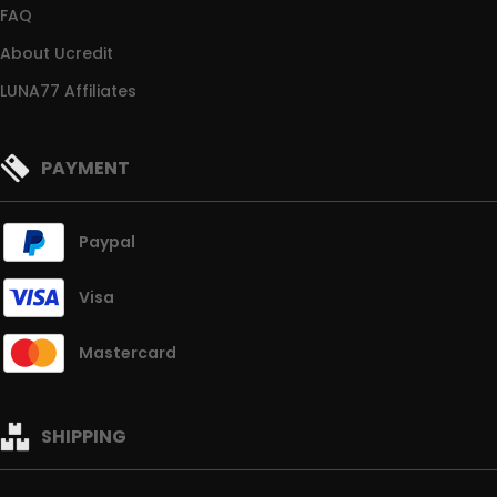
FAQ
About Ucredit
LUNA77 Affiliates
PAYMENT
Paypal
Visa
Mastercard
SHIPPING