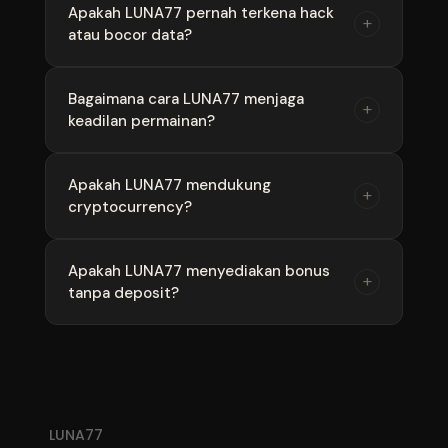
Ya, LUNA77 menggunakan enkripsi SSL 256-bit
Apakah LUNA77 pernah terkena hack
+
atau bocor data?
dan firewall canggih untuk melindungi semua
data dan transaksi member.
Tidak pernah. LUNA77 memiliki reputasi
Bagaimana cara LUNA77 menjaga
+
keadilan permainan?
keamanan yang sangat baik dan tidak pernah
terjadi kebocoran data sepanjang
operasionalnya.
LUNA77 menggunakan sistem RNG
Apakah LUNA77 mendukung
+
cryptocurrency?
bersertifikat yang diaudit secara rutin oleh
lembaga independen untuk memastikan
keadilan.
Saat ini LUNA77 belum mendukung
Apakah LUNA77 menyediakan bonus
+
tanpa deposit?
cryptocurrency, tetapi mendukung berbagai
metode pembayaran konvensional.
LUNA77 sesekali mengadakan promo tanpa
deposit, tetapi biasanya bonus diberikan
setelah deposit pertama.
LUNA77