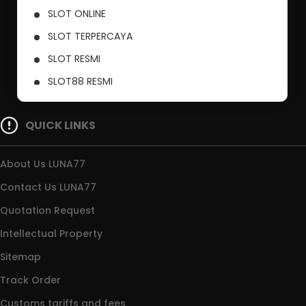
SLOT ONLINE
SLOT TERPERCAYA
SLOT RESMI
SLOT88 RESMI
SLOT777
QUICK LINKS
About Us LUNA77
Contact Us LUNA77
Quotation Request
Intellectual Property
Sitemap
Track Order
Customs tariffs and fees