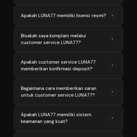
LUNA77 adalah situs slot online terpercaya
+
Apakah LUNA77 memiliki lisensi resmi?
yang telah beroperasi bertahun-tahun dan
direkomendasikan oleh para admin slot
Ya, LUNA77 memiliki lisensi resmi dari lembaga
Bisakah saya komplain melalui
profesional karena konsistensi kemenangan
+
customer service LUNA77?
perjudian internasional dan diawasi secara
dan pelayanan terbaiknya.
ketat untuk memastikan semua permainan
berjalan adil dan transparan.
Tentu, LUNA77 sangat terbuka terhadap kritik
Apakah customer service LUNA77
+
memberikan konfirmasi deposit?
dan saran, dan akan menangani setiap
komplain dengan serius dan profesional.
Ya, customer service LUNA77 siap
Bagaimana cara memberikan saran
+
untuk customer service LUNA77?
mengkonfirmasi deposit Anda jika belum
masuk secara otomatis.
Anda bisa memberikan saran melalui formulir
Apakah LUNA77 memiliki sistem
+
keamanan yang kuat?
di situs atau langsung melalui live chat, dan
semua saran akan dihargai.