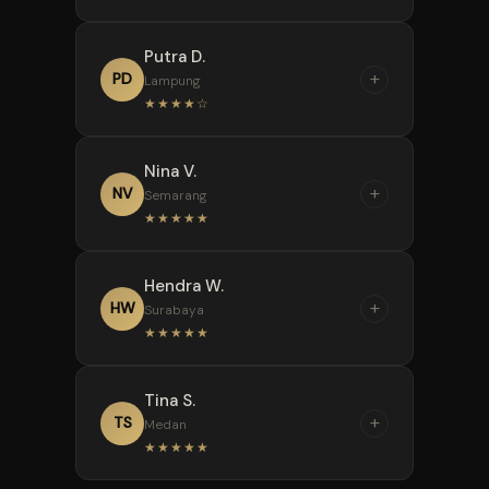
gamenya lengkap banget.
Withdraw saya cair dalam 3
Mulai dari Pragmatic, PG Soft,
“
menit!
Putra D.
sampai Habanero ada semua.
Saya baru kenal LUNA77 dari
+
PD
Lampung
Setiap minggu selalu ada
rekomendasi teman kerja.
★★★★☆
game baru yang bikin saya
Dalam 1 bulan, saya sudah
nggak bosan.
merasakan kemenangan yang
“
Nina V.
cukup besar. Sistem
Kalau soal pelayanan,
+
NV
Semarang
keamanannya juga bikin
LUNA77 juaranya. Customer
★★★★★
tenang karena data pribadi
service-nya nggak pernah
saya tidak pernah bocor.
lama balas chat, bahkan di
“
Hendra W.
tengah malam sekalipun.
LUNA77 adalah satu-
+
HW
Surabaya
Pernah saya kendala deposit,
satunya situs slot yang saya
★★★★★
dibantu selesai dalam 5 menit.
percaya. Bonusnya nggak
pakai syarat rumit, turnover
“
Tina S.
rendah, dan withdraw tanpa
Nggak nyangka bisa dapat
+
TS
Medan
batas maksimal. Saya sudah
jackpot besar di LUNA77 hanya
★★★★★
beberapa kali narik puluhan
dengan modal 50 ribu. Ini situs
juta, semua cair tanpa
benar-benar gacor dan adil.