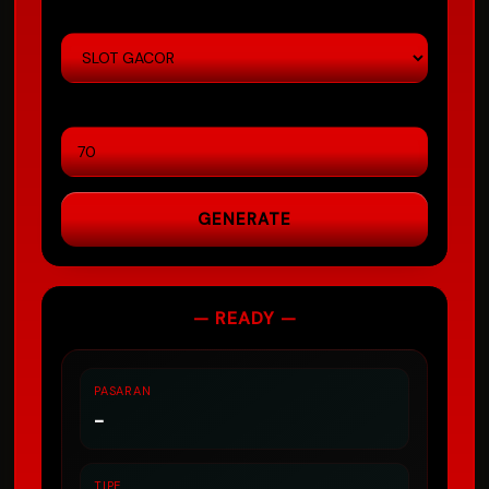
TIPE
MIN CONFIDENCE
GENERATE
— READY —
PASARAN
-
TIPE