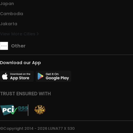
Japan
Cambodia
Jakarta
View More Cities
Other
Download our App
TRUST ENSURED WITH
©Copyright 2014 - 2026 LUNA77 X S30