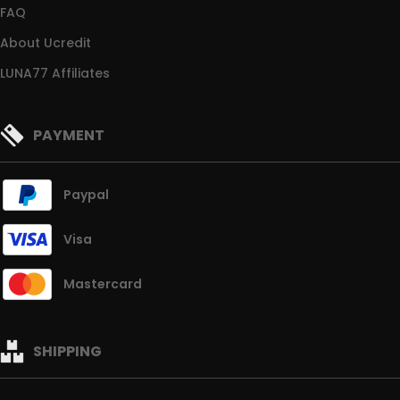
FAQ
About Ucredit
LUNA77 Affiliates
PAYMENT
Paypal
Visa
Mastercard
SHIPPING