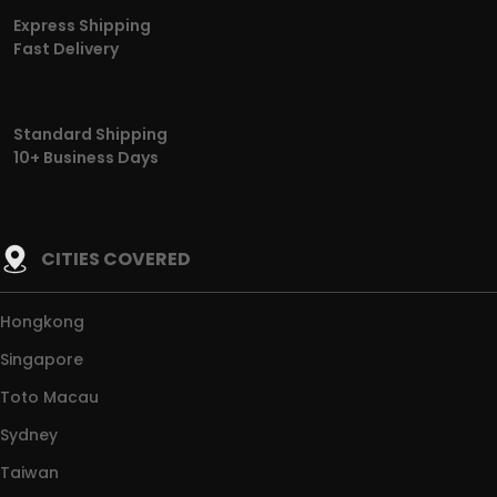
Express Shipping
Fast Delivery
Standard Shipping
10+ Business Days
CITIES COVERED
Hongkong
Singapore
Toto Macau
Sydney
Taiwan