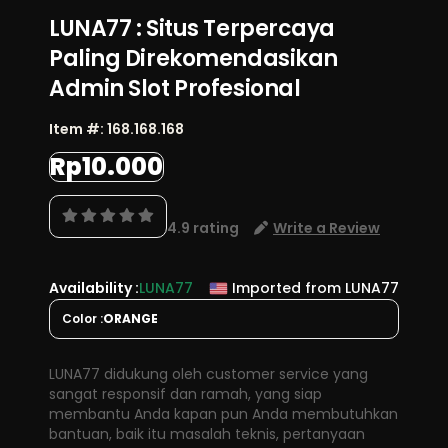
LUNA77 : Situs Terpercaya
Paling Direkomendasikan
Admin Slot Profesional
Item #:
168.168.168
Rp10.000
4.9 rating
Write a Review
Availability :
LUNA77
Imported from LUNA77
Color :
ORANGE
LUNA77 didukung oleh customer service yang
sangat responsif dan ramah, yang siap
membantu Anda kapan pun Anda membutuhkan
bantuan, baik itu masalah teknis, pertanyaan