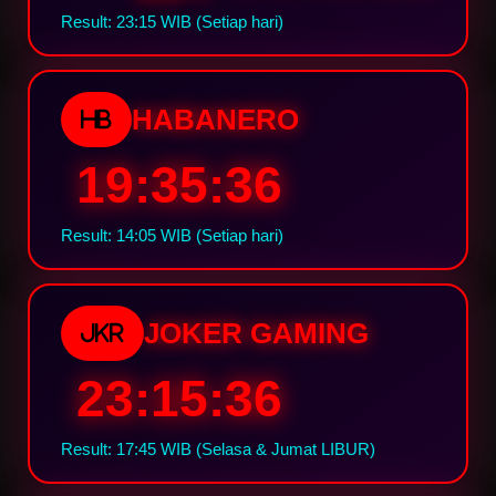
Result: 23:15 WIB (Setiap hari)
HABANERO
HB
19:35:35
Result: 14:05 WIB (Setiap hari)
JOKER GAMING
JKR
23:15:35
Result: 17:45 WIB (Selasa & Jumat LIBUR)