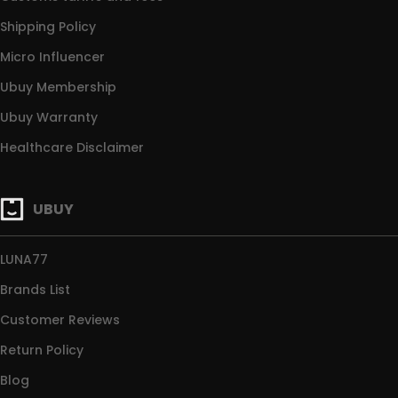
Shipping Policy
Micro Influencer
Ubuy Membership
Ubuy Warranty
Healthcare Disclaimer
UBUY
LUNA77
Brands List
Customer Reviews
Return Policy
Blog