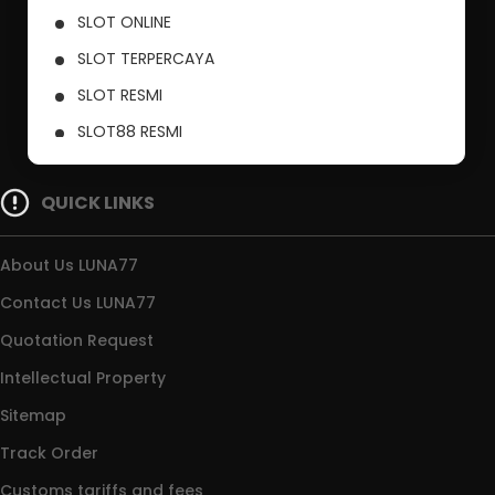
SLOT ONLINE
SLOT TERPERCAYA
SLOT RESMI
SLOT88 RESMI
SLOT777
QUICK LINKS
About Us LUNA77
Contact Us LUNA77
Quotation Request
Intellectual Property
Sitemap
Track Order
Customs tariffs and fees