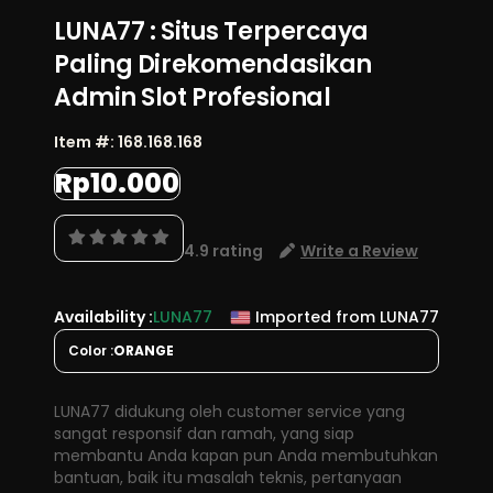
LUNA77 : Situs Terpercaya
Paling Direkomendasikan
Admin Slot Profesional
Item #:
168.168.168
Rp10.000
4.9 rating
Write a Review
Availability :
LUNA77
Imported from LUNA77
Color :
ORANGE
LUNA77 didukung oleh customer service yang
sangat responsif dan ramah, yang siap
membantu Anda kapan pun Anda membutuhkan
bantuan, baik itu masalah teknis, pertanyaan