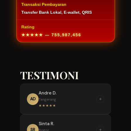
Transaksi Pembayaran
Transfer Bank Lokal, E-wallet, QRIS
Rating
★★★★★
— 755,987,456
TESTIMONI
Andre D.
+
AD
Tangerang
★★★★★
“
Sinta R.
Pengalaman pertama main
+
SR
Bogor