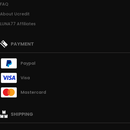
FAQ
About Ucredit
LUNA77 Affiliates
PAYMENT
Paypal
Visa
Mastercard
SHIPPING