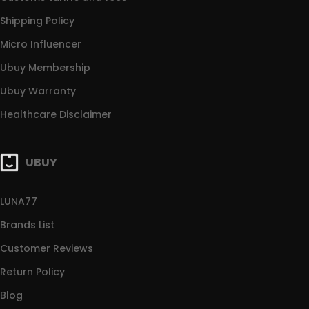
Shipping Policy
Micro Influencer
Ubuy Membership
Ubuy Warranty
Healthcare Disclaimer
UBUY
LUNA77
Brands List
Customer Reviews
Return Policy
Blog