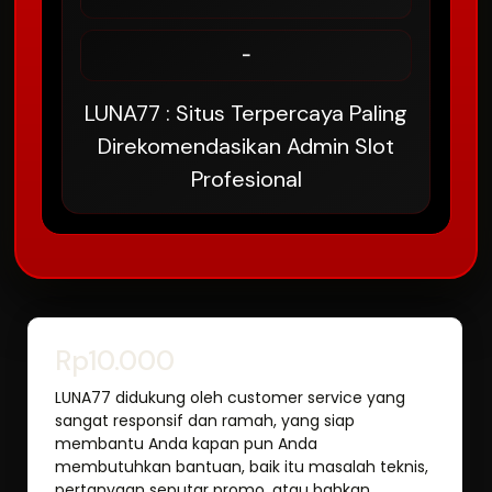
-
LUNA77 : Situs Terpercaya Paling
Direkomendasikan Admin Slot
Profesional
Rp10.000
LUNA77 didukung oleh customer service yang
sangat responsif dan ramah, yang siap
membantu Anda kapan pun Anda
membutuhkan bantuan, baik itu masalah teknis,
pertanyaan seputar promo, atau bahkan