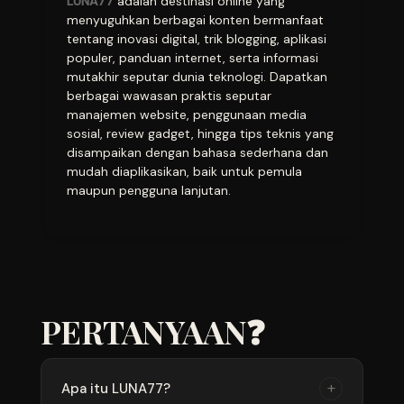
LUNA77
adalah destinasi online yang
menyuguhkan berbagai konten bermanfaat
tentang inovasi digital, trik blogging, aplikasi
populer, panduan internet, serta informasi
mutakhir seputar dunia teknologi. Dapatkan
berbagai wawasan praktis seputar
manajemen website, penggunaan media
sosial, review gadget, hingga tips teknis yang
disampaikan dengan bahasa sederhana dan
mudah diaplikasikan, baik untuk pemula
maupun pengguna lanjutan.
PERTANYAAN❓
+
Apa itu LUNA77?