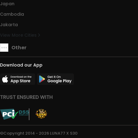
Japan
Cambodia
Jakarta
View More Cities
Other
Download our App
TRUST ENSURED WITH
©Copyright 2014 - 2026 LUNA77 X S30