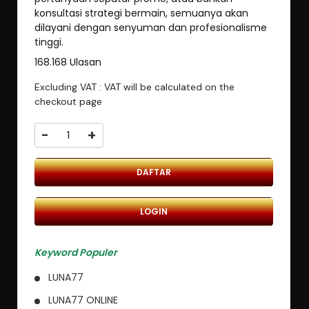
konsultasi strategi bermain, semuanya akan
dilayani dengan senyuman dan profesionalisme
tinggi.
168.168 Ulasan
Excluding VAT : VAT will be calculated on the
checkout page
-
+
DAFTAR
LOGIN
Keyword Populer
LUNA77
LUNA77 ONLINE