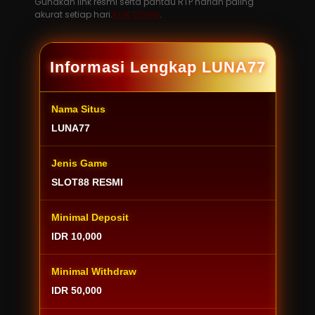
Gunakan link resmi serta pantau RTP harian paling
akurat setiap hari.
KLIK DISINI
.
Informasi Lengkap LUNA77
Nama Situs
LUNA77
Jenis Game
SLOT88 RESMI
Minimal Deposit
IDR 10,000
Minimal Withdraw
IDR 50,000