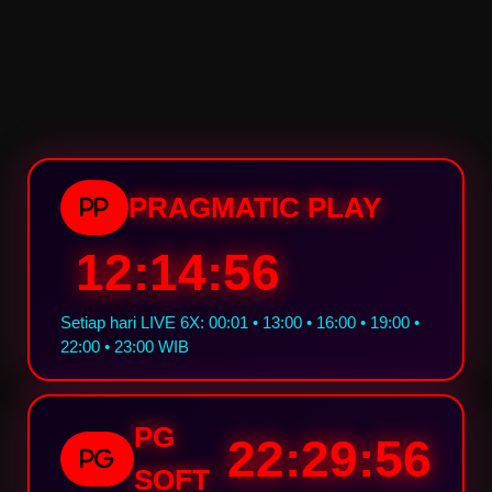
“
potongan.
Saya sudah ajak seluruh
LUNA77 punya sistem anti-
keluarga main di sini, semuanya
lag yang bikin permainan mulus
puas.
walau sinyal pas-pasan. Saya
main dari HP dengan kuota
terbatas, tapi tetap lancar
tanpa buffering. Ini keunggulan
yang jarang dimiliki situs lain.
PRAGMATIC PLAY
PP
12:14:55
Setiap hari LIVE 6X: 00:01 • 13:00 • 16:00 • 19:00 •
22:00 • 23:00 WIB
PG
22:29:55
PG
SOFT