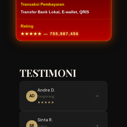
Transaksi Pembayaran
Transfer Bank Lokal, E-wallet, QRIS
Rating
★★★★★
— 755,987,456
TESTIMONI
Andre D.
+
AD
Tangerang
★★★★★
“
Sinta R.
Pengalaman pertama main
+
SR
Bogor