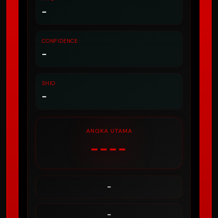
-
CONFIDENCE
-
SHIO
-
ANGKA UTAMA
----
-
-