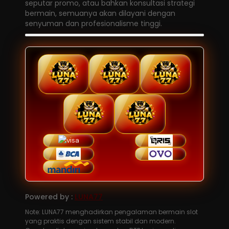
seputar promo, atau bahkan konsultasi strategi
bermain, semuanya akan dilayani dengan
senyuman dan profesionalisme tinggi.
Powered by :
LUNA77
Note: LUNA77 menghadirkan pengalaman bermain slot
yang praktis dengan sistem stabil dan modern.