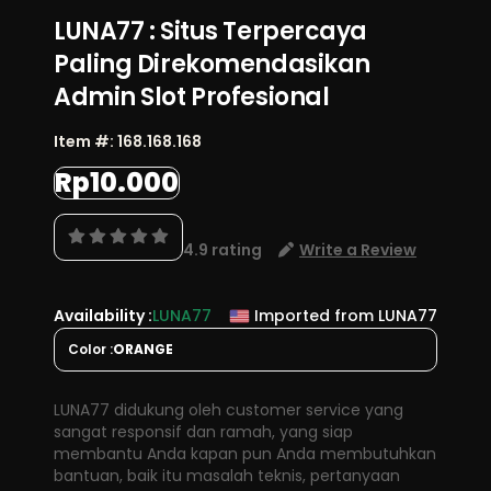
LUNA77 : Situs Terpercaya
Paling Direkomendasikan
Admin Slot Profesional
Item #:
168.168.168
Rp10.000
4.9 rating
Write a Review
Availability :
LUNA77
Imported from LUNA77
Color :
ORANGE
LUNA77 didukung oleh customer service yang
sangat responsif dan ramah, yang siap
membantu Anda kapan pun Anda membutuhkan
bantuan, baik itu masalah teknis, pertanyaan