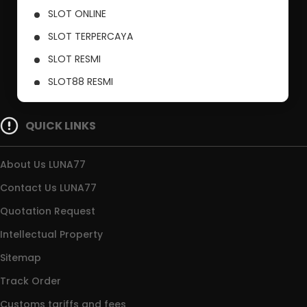
SLOT ONLINE
SLOT TERPERCAYA
SLOT RESMI
SLOT88 RESMI
SLOT777
QUICK LINKS
About Us LUNA77
Contact Us LUNA77
Quotation Request
Intellectual Property
Sitemap
Track Order
Customs tariffs and fees