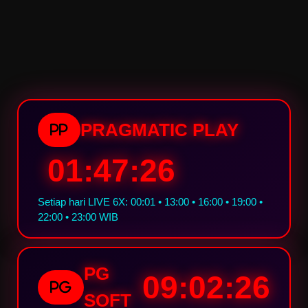
“
potongan.
Saya sudah ajak seluruh
LUNA77 punya sistem anti-
keluarga main di sini, semuanya
lag yang bikin permainan mulus
puas.
walau sinyal pas-pasan. Saya
main dari HP dengan kuota
terbatas, tapi tetap lancar
tanpa buffering. Ini keunggulan
yang jarang dimiliki situs lain.
PRAGMATIC PLAY
PP
01:47:25
Setiap hari LIVE 6X: 00:01 • 13:00 • 16:00 • 19:00 •
22:00 • 23:00 WIB
PG
09:02:25
PG
SOFT