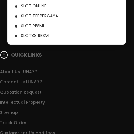
SLOT ONLINE
SLOT TERPERCAYA
SLOT RESMI
SLOT88 RESMI
SLOT777
QUICK LINKS
About Us LUNA77
Contact Us LUNA77
Quotation Request
Intellectual Property
Sitemap
Track Order
Customs tariffs and fees