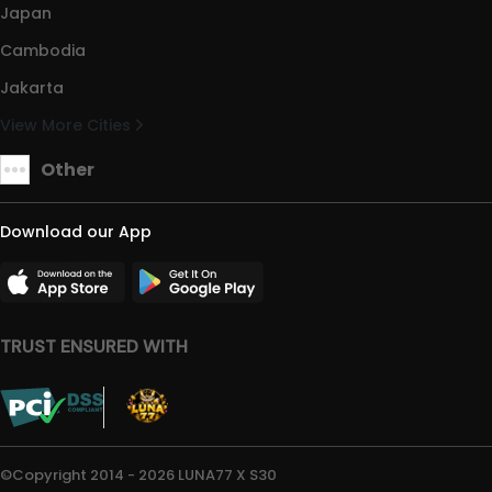
Japan
Cambodia
Jakarta
View More Cities
Other
Download our App
TRUST ENSURED WITH
©Copyright 2014 - 2026 LUNA77 X S30