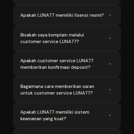
LUNA77 adalah situs slot online terpercaya
+
Apakah LUNA77 memiliki lisensi resmi?
yang telah beroperasi bertahun-tahun dan
direkomendasikan oleh para admin slot
Ya, LUNA77 memiliki lisensi resmi dari lembaga
Bisakah saya komplain melalui
profesional karena konsistensi kemenangan
+
customer service LUNA77?
perjudian internasional dan diawasi secara
dan pelayanan terbaiknya.
ketat untuk memastikan semua permainan
berjalan adil dan transparan.
Tentu, LUNA77 sangat terbuka terhadap kritik
Apakah customer service LUNA77
+
memberikan konfirmasi deposit?
dan saran, dan akan menangani setiap
komplain dengan serius dan profesional.
Ya, customer service LUNA77 siap
Bagaimana cara memberikan saran
+
untuk customer service LUNA77?
mengkonfirmasi deposit Anda jika belum
masuk secara otomatis.
Anda bisa memberikan saran melalui formulir
Apakah LUNA77 memiliki sistem
+
keamanan yang kuat?
di situs atau langsung melalui live chat, dan
semua saran akan dihargai.