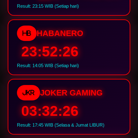
Result: 23:15 WIB (Setiap hari)
HABANERO
HB
23:52:25
Result: 14:05 WIB (Setiap hari)
JOKER GAMING
JKR
03:32:25
Result: 17:45 WIB (Selasa & Jumat LIBUR)