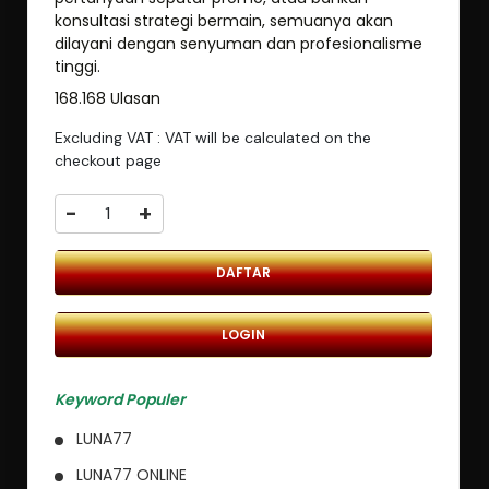
konsultasi strategi bermain, semuanya akan
dilayani dengan senyuman dan profesionalisme
tinggi.
168.168 Ulasan
Excluding VAT : VAT will be calculated on the
checkout page
-
+
DAFTAR
LOGIN
Keyword Populer
LUNA77
LUNA77 ONLINE