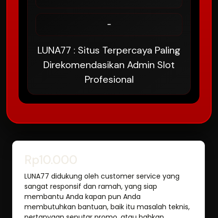
-
LUNA77 : Situs Terpercaya Paling
Direkomendasikan Admin Slot
Profesional
Rp10.000
LUNA77 didukung oleh customer service yang
sangat responsif dan ramah, yang siap
membantu Anda kapan pun Anda
membutuhkan bantuan, baik itu masalah teknis,
pertanyaan seputar promo, atau bahkan