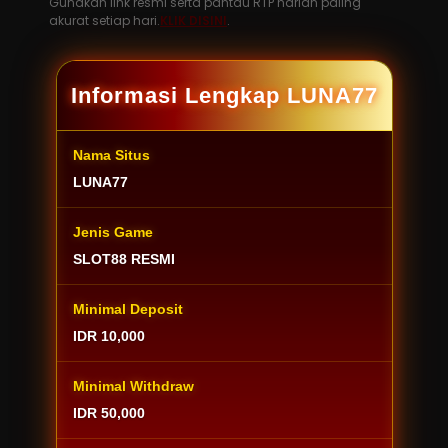
Gunakan link resmi serta pantau RTP harian paling
akurat setiap hari.
KLIK DISINI
.
Informasi Lengkap LUNA77
Nama Situs
LUNA77
Jenis Game
SLOT88 RESMI
Minimal Deposit
IDR 10,000
Minimal Withdraw
IDR 50,000