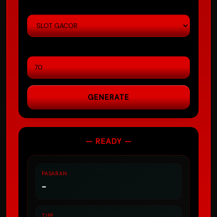
TIPE
MIN CONFIDENCE
GENERATE
— READY —
PASARAN
-
TIPE