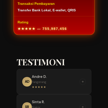
Transaksi Pembayaran
Transfer Bank Lokal, E-wallet, QRIS
Rating
★★★★★
— 755,987,456
TESTIMONI
Andre D.
+
AD
Tangerang
★★★★★
“
Sinta R.
Pengalaman pertama main
+
SR
Bogor