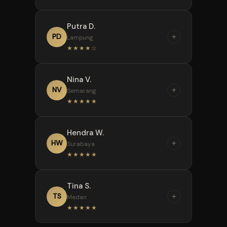
gamenya lengkap banget.
Withdraw saya cair dalam 3
Mulai dari Pragmatic, PG Soft,
“
menit!
Putra D.
sampai Habanero ada semua.
Saya baru kenal LUNA77 dari
+
PD
Lampung
Setiap minggu selalu ada
rekomendasi teman kerja.
★★★★☆
game baru yang bikin saya
Dalam 1 bulan, saya sudah
nggak bosan.
merasakan kemenangan yang
“
Nina V.
cukup besar. Sistem
Kalau soal pelayanan,
+
NV
Semarang
keamanannya juga bikin
LUNA77 juaranya. Customer
★★★★★
tenang karena data pribadi
service-nya nggak pernah
saya tidak pernah bocor.
lama balas chat, bahkan di
“
Hendra W.
tengah malam sekalipun.
LUNA77 adalah satu-
+
HW
Surabaya
Pernah saya kendala deposit,
satunya situs slot yang saya
★★★★★
dibantu selesai dalam 5 menit.
percaya. Bonusnya nggak
pakai syarat rumit, turnover
“
Tina S.
rendah, dan withdraw tanpa
Nggak nyangka bisa dapat
+
TS
Medan
batas maksimal. Saya sudah
jackpot besar di LUNA77 hanya
★★★★★
beberapa kali narik puluhan
dengan modal 50 ribu. Ini situs
juta, semua cair tanpa
benar-benar gacor dan adil.