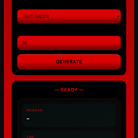
TIPE
MIN CONFIDENCE
GENERATE
— READY —
PASARAN
-
TIPE