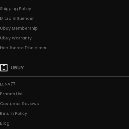
Shipping Policy
Micro Influencer
Ubuy Membership
Ubuy Warranty
Healthcare Disclaimer
UBUY
LUNA77
Brands List
Customer Reviews
Return Policy
Blog