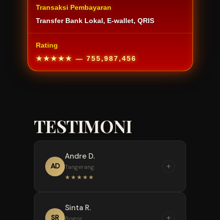
Transaksi Pembayaran
Transfer Bank Lokal, E-wallet, QRIS
Rating
★★★★★
— 755,987,456
TESTIMONI
Andre D.
+
AD
Tangerang
★★★★★
“
Sinta R.
Pengalaman pertama main
+
SR
Bogor