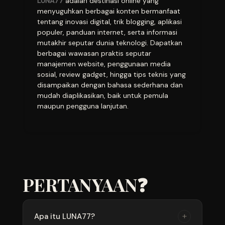
LUNA77
adalah destinasi online yang
menyuguhkan berbagai konten bermanfaat
tentang inovasi digital, trik blogging, aplikasi
populer, panduan internet, serta informasi
mutakhir seputar dunia teknologi. Dapatkan
berbagai wawasan praktis seputar
manajemen website, penggunaan media
sosial, review gadget, hingga tips teknis yang
disampaikan dengan bahasa sederhana dan
mudah diaplikasikan, baik untuk pemula
maupun pengguna lanjutan.
PERTANYAAN❓
+
Apa itu LUNA77?