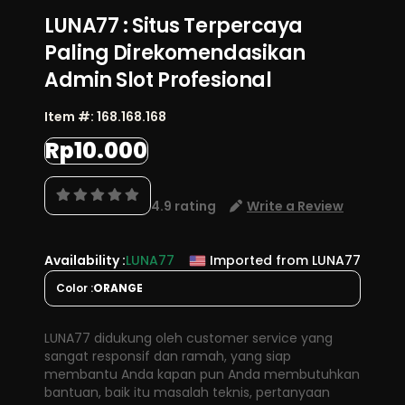
LUNA77 : Situs Terpercaya
Paling Direkomendasikan
Admin Slot Profesional
Item #:
168.168.168
Rp10.000
4.9 rating
Write a Review
Availability :
LUNA77
Imported from LUNA77
Color :
ORANGE
LUNA77 didukung oleh customer service yang
sangat responsif dan ramah, yang siap
membantu Anda kapan pun Anda membutuhkan
bantuan, baik itu masalah teknis, pertanyaan