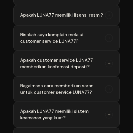
LUNA77 adalah situs slot online terpercaya
+
Apakah LUNA77 memiliki lisensi resmi?
yang telah beroperasi bertahun-tahun dan
direkomendasikan oleh para admin slot
Ya, LUNA77 memiliki lisensi resmi dari lembaga
Bisakah saya komplain melalui
profesional karena konsistensi kemenangan
+
customer service LUNA77?
perjudian internasional dan diawasi secara
dan pelayanan terbaiknya.
ketat untuk memastikan semua permainan
berjalan adil dan transparan.
Tentu, LUNA77 sangat terbuka terhadap kritik
Apakah customer service LUNA77
+
memberikan konfirmasi deposit?
dan saran, dan akan menangani setiap
komplain dengan serius dan profesional.
Ya, customer service LUNA77 siap
Bagaimana cara memberikan saran
+
untuk customer service LUNA77?
mengkonfirmasi deposit Anda jika belum
masuk secara otomatis.
Anda bisa memberikan saran melalui formulir
Apakah LUNA77 memiliki sistem
+
keamanan yang kuat?
di situs atau langsung melalui live chat, dan
semua saran akan dihargai.