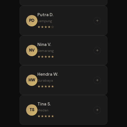
gamenya lengkap banget.
Withdraw saya cair dalam 3
Mulai dari Pragmatic, PG Soft,
“
menit!
Putra D.
sampai Habanero ada semua.
Saya baru kenal LUNA77 dari
+
PD
Lampung
Setiap minggu selalu ada
rekomendasi teman kerja.
★★★★☆
game baru yang bikin saya
Dalam 1 bulan, saya sudah
nggak bosan.
merasakan kemenangan yang
“
Nina V.
cukup besar. Sistem
Kalau soal pelayanan,
+
NV
Semarang
keamanannya juga bikin
LUNA77 juaranya. Customer
★★★★★
tenang karena data pribadi
service-nya nggak pernah
saya tidak pernah bocor.
lama balas chat, bahkan di
“
Hendra W.
tengah malam sekalipun.
LUNA77 adalah satu-
+
HW
Surabaya
Pernah saya kendala deposit,
satunya situs slot yang saya
★★★★★
dibantu selesai dalam 5 menit.
percaya. Bonusnya nggak
pakai syarat rumit, turnover
“
Tina S.
rendah, dan withdraw tanpa
Nggak nyangka bisa dapat
+
TS
Medan
batas maksimal. Saya sudah
jackpot besar di LUNA77 hanya
★★★★★
beberapa kali narik puluhan
dengan modal 50 ribu. Ini situs
juta, semua cair tanpa
benar-benar gacor dan adil.