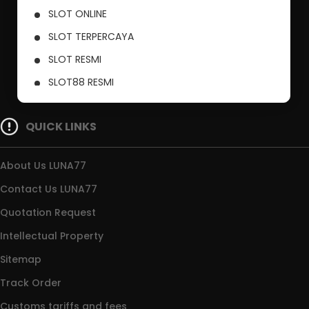
SLOT ONLINE
SLOT TERPERCAYA
SLOT RESMI
SLOT88 RESMI
SLOT777
QUICK LINKS
About Us LUNA77
Contact Us LUNA77
Quotation Request
Intellectual Property
Sitemap
Track Order
Customs tariffs and fees