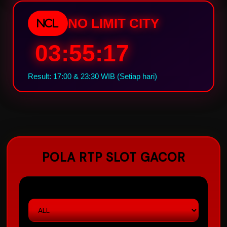
NO LIMIT CITY
NCL
03:55:16
Result: 17:00 & 23:30 WIB (Setiap hari)
POLA RTP SLOT GACOR
PASARAN