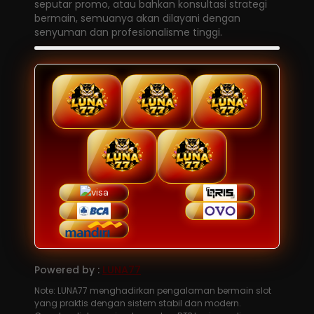
seputar promo, atau bahkan konsultasi strategi
bermain, semuanya akan dilayani dengan
senyuman dan profesionalisme tinggi.
Powered by :
LUNA77
Note: LUNA77 menghadirkan pengalaman bermain slot
yang praktis dengan sistem stabil dan modern.