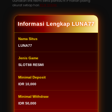
Gunakan link resmi serta pantau RTP harian paling
akurat setiap hari.
KLIK DISINI
.
Informasi Lengkap LUNA77
Nama Situs
LUNA77
Jenis Game
SLOT88 RESMI
Minimal Deposit
IDR 10,000
Minimal Withdraw
IDR 50,000