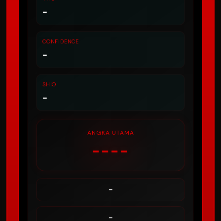
-
CONFIDENCE
-
SHIO
-
ANGKA UTAMA
----
-
-