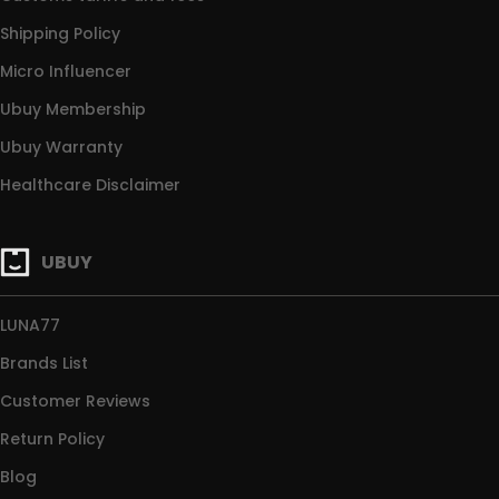
Shipping Policy
Micro Influencer
Ubuy Membership
Ubuy Warranty
Healthcare Disclaimer
UBUY
LUNA77
Brands List
Customer Reviews
Return Policy
Blog