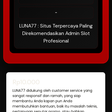
-
LUNA77 : Situs Terpercaya Paling
Direkomendasikan Admin Slot
Profesional
Rp10.000
LUNA77 didukung oleh customer service yang
sangat responsif dan ramah, yang siap
membantu Anda kapan pun Anda
membutuhkan bantuan, baik itu masalah teknis,
pertanyaan seputar promo, atau bahkan