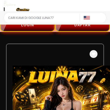
Explore
US
LOGIN
DAFTAR