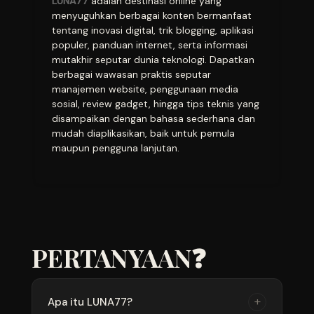
LUNA77
adalah destinasi online yang
menyuguhkan berbagai konten bermanfaat
tentang inovasi digital, trik blogging, aplikasi
populer, panduan internet, serta informasi
mutakhir seputar dunia teknologi. Dapatkan
berbagai wawasan praktis seputar
manajemen website, penggunaan media
sosial, review gadget, hingga tips teknis yang
disampaikan dengan bahasa sederhana dan
mudah diaplikasikan, baik untuk pemula
maupun pengguna lanjutan.
PERTANYAAN❓
+
Apa itu LUNA77?