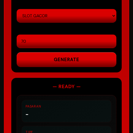
TIPE
MIN CONFIDENCE
GENERATE
— READY —
PASARAN
-
TIPE