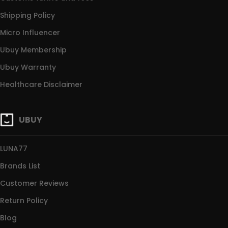
Shipping Policy
Micro Influencer
Ubuy Membership
Ubuy Warranty
Healthcare Disclaimer
UBUY
LUNA77
Brands List
Customer Reviews
Return Policy
Blog