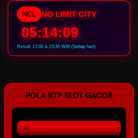
NO LIMIT CITY
NCL
05:14:08
Result: 17:00 & 23:30 WIB (Setiap hari)
POLA RTP SLOT GACOR
PASARAN