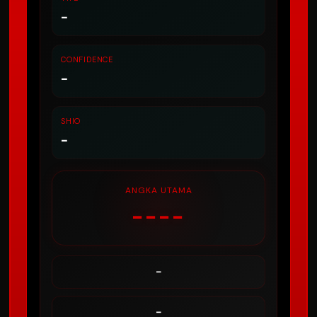
-
CONFIDENCE
-
SHIO
-
ANGKA UTAMA
----
-
-