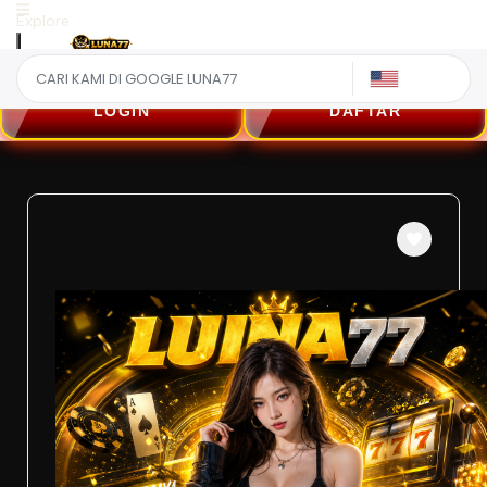
Explore
US
LOGIN
DAFTAR