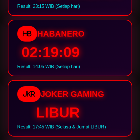
Result: 23:15 WIB (Setiap hari)
HABANERO
HB
02:19:08
Result: 14:05 WIB (Setiap hari)
JOKER GAMING
JKR
LIBUR
Result: 17:45 WIB (Selasa & Jumat LIBUR)