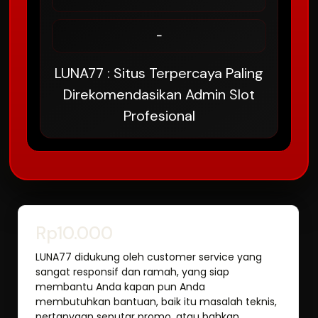
-
LUNA77 : Situs Terpercaya Paling
Direkomendasikan Admin Slot
Profesional
Rp10.000
LUNA77 didukung oleh customer service yang
sangat responsif dan ramah, yang siap
membantu Anda kapan pun Anda
membutuhkan bantuan, baik itu masalah teknis,
pertanyaan seputar promo, atau bahkan