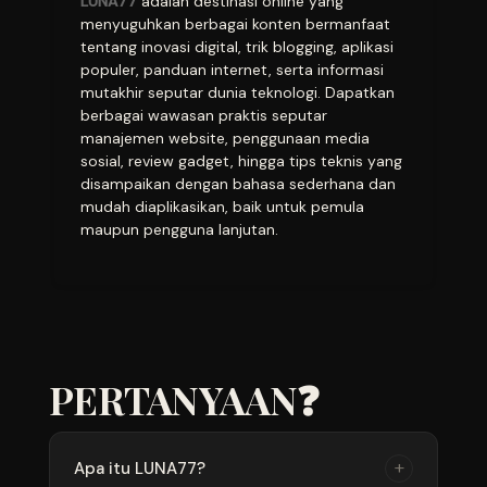
LUNA77
adalah destinasi online yang
menyuguhkan berbagai konten bermanfaat
tentang inovasi digital, trik blogging, aplikasi
populer, panduan internet, serta informasi
mutakhir seputar dunia teknologi. Dapatkan
berbagai wawasan praktis seputar
manajemen website, penggunaan media
sosial, review gadget, hingga tips teknis yang
disampaikan dengan bahasa sederhana dan
mudah diaplikasikan, baik untuk pemula
maupun pengguna lanjutan.
PERTANYAAN❓
+
Apa itu LUNA77?