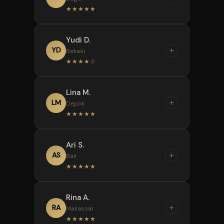
di LUNA77 bikin saya terkejut.
★★★★★
Proses registrasi cuma 2 menit,
langsung dapet bonus
“
Yudi D.
welcome yang bikin modal
Saya sering ganti situs slot
+
YD
Bekasi
awal saya membesar. Dalam
karena kebanyakan tipu-tipu.
★★★★☆
seminggu, saya berhasil narik
Tapi LUNA77 bikin saya betah
untung bersih hampir 2 kali
karena transparansi RTP-nya
“
lipat.
Lina M.
jelas terlihat. Kalah pun tetap
Yang bikin saya kagum dari
+
LM
Depok
dapet cashback mingguan
LUNA77 adalah fitur live RTP-
★★★★★
yang cukup lumayan buat ganti
nya. Saya bisa pantau
rugi.
persentase kemenangan di
“
Ari S.
setiap game secara real-time.
Awalnya ragu karena banyak
+
AS
Bali
Ini sangat membantu saya
situs abal-abal. Tapi setelah
★★★★★
memilih jam dan game yang
melihat langsung kredibilitas
tepat buat bermain.
LUNA77 di forum-forum
“
Rina A.
komunitas, saya mencoba
Saya suka bermain di
+
RA
Makassar
daftar. Ternyata semua
LUNA77 karena pilihan provider
★★★★★
testimoni itu benar adanya.