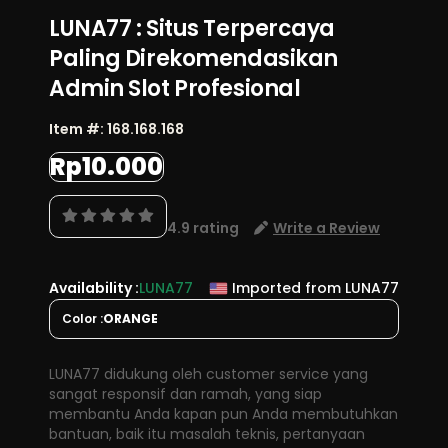
LUNA77 : Situs Terpercaya
Paling Direkomendasikan
Admin Slot Profesional
Item #:
168.168.168
Rp10.000
4.9 rating
Write a Review
Availability :
LUNA77
Imported from LUNA77
Color :
ORANGE
LUNA77 didukung oleh customer service yang
sangat responsif dan ramah, yang siap
membantu Anda kapan pun Anda membutuhkan
bantuan, baik itu masalah teknis, pertanyaan