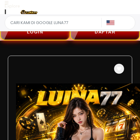
Explore
US
LOGIN
DAFTAR