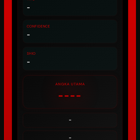
-
CONFIDENCE
-
SHIO
-
ANGKA UTAMA
----
-
-