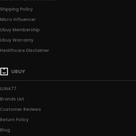
Shipping Policy
Micro Influencer
Ubuy Membership
Ubuy Warranty
Healthcare Disclaimer
UBUY
LUNA77
Brands List
Customer Reviews
Return Policy
Blog