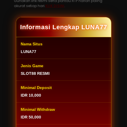
Gunakan link resmi serta pantau RTP harian paling
akurat setiap hari.
KLIK DISINI
.
Informasi Lengkap LUNA77
Nama Situs
LUNA77
Jenis Game
SLOT88 RESMI
Minimal Deposit
IDR 10,000
Minimal Withdraw
IDR 50,000