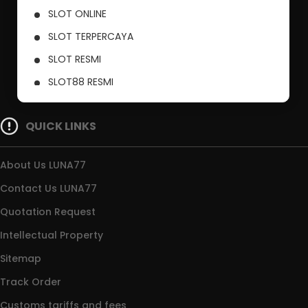
SLOT ONLINE
SLOT TERPERCAYA
SLOT RESMI
SLOT88 RESMI
SLOT777
QUICK LINKS
About Us LUNA77
Contact Us LUNA77
Quotation Request
Intellectual Property
Sitemap
Track Order
Customs tariffs and fees