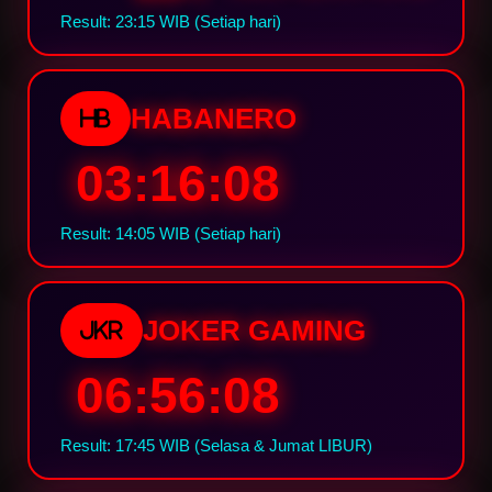
Result: 23:15 WIB (Setiap hari)
HABANERO
HB
03:16:07
Result: 14:05 WIB (Setiap hari)
JOKER GAMING
JKR
06:56:07
Result: 17:45 WIB (Selasa & Jumat LIBUR)