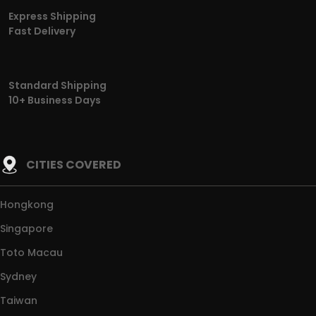
Express Shipping
Fast Delivery
Standard Shipping
10+ Business Days
CITIES COVERED
Hongkong
Singapore
Toto Macau
Sydney
Taiwan