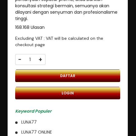
konsultasi strategi bermain, semuanya akan
dilayani dengan senyuman dan profesionalisme
tinggi.
168.168 Ulasan
Excluding VAT : VAT will be calculated on the
checkout page
-
+
DAFTAR
LOGIN
Keyword Populer
LUNA77
LUNA77 ONLINE