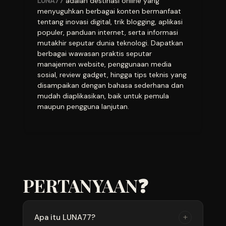
LUNA77
adalah destinasi online yang
menyuguhkan berbagai konten bermanfaat
tentang inovasi digital, trik blogging, aplikasi
populer, panduan internet, serta informasi
mutakhir seputar dunia teknologi. Dapatkan
berbagai wawasan praktis seputar
manajemen website, penggunaan media
sosial, review gadget, hingga tips teknis yang
disampaikan dengan bahasa sederhana dan
mudah diaplikasikan, baik untuk pemula
maupun pengguna lanjutan.
PERTANYAAN❓
+
Apa itu LUNA77?