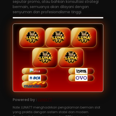
seputar promo, atau bahkan konsultasi strategi
bermain, semuanya akan dilayani dengan
senyuman dan profesionalisme tinggi.
Powered by :
LUNA77
Note: LUNA77 menghadirkan pengalaman bermain slot
yang praktis dengan sistem stabil dan modern.