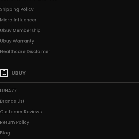
Shipping Policy
Micro Influencer
Ubuy Membership
Ubuy Warranty
Healthcare Disclaimer
UBUY
LUNA77
Brands List
Customer Reviews
Return Policy
Blog