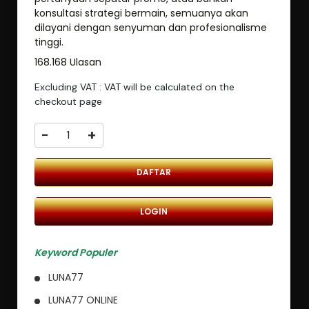
konsultasi strategi bermain, semuanya akan
dilayani dengan senyuman dan profesionalisme
tinggi.
168.168 Ulasan
Excluding VAT : VAT will be calculated on the
checkout page
-
+
DAFTAR
LOGIN
Keyword Populer
LUNA77
LUNA77 ONLINE