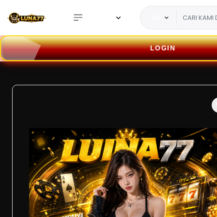
Explore
All
LOGIN