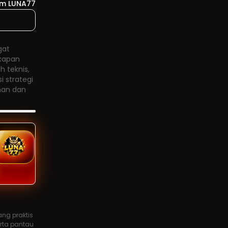
om LUNA77
gat
 kapan
 teknis,
 strategi
man dan
ng praktis
erta pantau