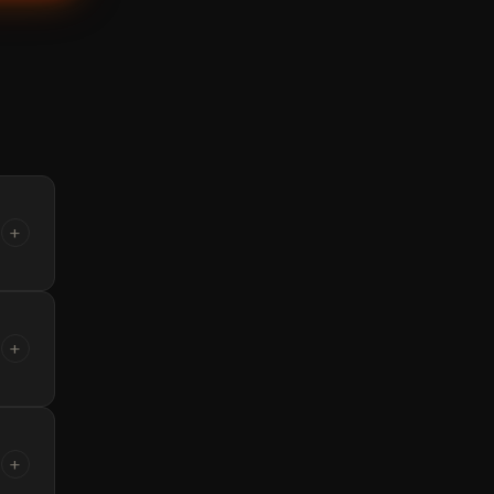
+
77
+
cuma
ome
.
+
in