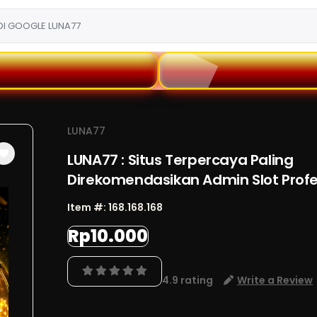
LUNA77
LUNA77 : Situs Terpercaya Paling
Direkomendasikan Admin Slot Profe
Item #:
168.168.168
Rp10.000
4.9 rating
Write a Review