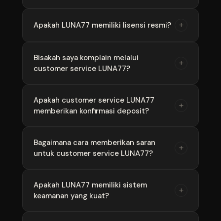
LUNA77 adalah situs slot online terpercaya
+
Apakah LUNA77 memiliki lisensi resmi?
yang telah beroperasi bertahun-tahun dan
direkomendasikan oleh para admin slot
Ya, LUNA77 memiliki lisensi resmi dari lembaga
Bisakah saya komplain melalui
profesional karena konsistensi kemenangan
+
customer service LUNA77?
perjudian internasional dan diawasi secara
dan pelayanan terbaiknya.
ketat untuk memastikan semua permainan
berjalan adil dan transparan.
Tentu, LUNA77 sangat terbuka terhadap kritik
Apakah customer service LUNA77
+
memberikan konfirmasi deposit?
dan saran, dan akan menangani setiap
komplain dengan serius dan profesional.
Ya, customer service LUNA77 siap
Bagaimana cara memberikan saran
+
untuk customer service LUNA77?
mengkonfirmasi deposit Anda jika belum
masuk secara otomatis.
Anda bisa memberikan saran melalui formulir
Apakah LUNA77 memiliki sistem
+
keamanan yang kuat?
di situs atau langsung melalui live chat, dan
semua saran akan dihargai.