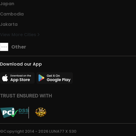
Japan
Cambodia
Jakarta
View More Cities
Other
Download our App
TRUST ENSURED WITH
©Copyright 2014 - 2026 LUNA77 X S30