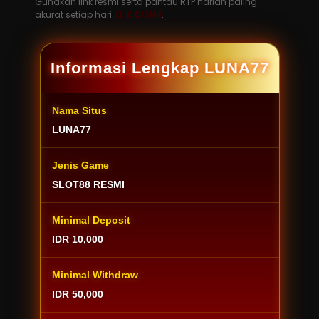
Gunakan link resmi serta pantau RTP harian paling
akurat setiap hari.
KLIK DISINI
.
Informasi Lengkap LUNA77
Nama Situs
LUNA77
Jenis Game
SLOT88 RESMI
Minimal Deposit
IDR 10,000
Minimal Withdraw
IDR 50,000