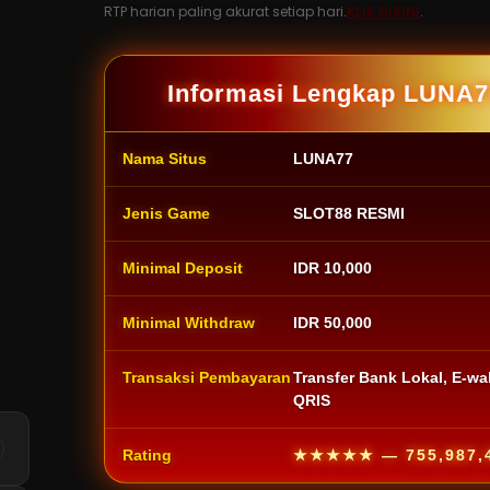
RTP harian paling akurat setiap hari.
KLIK DISINI
.
Informasi Lengkap LUNA7
Nama Situs
LUNA77
Jenis Game
SLOT88 RESMI
Minimal Deposit
IDR 10,000
Minimal Withdraw
IDR 50,000
Transaksi Pembayaran
Transfer Bank Lokal, E-wal
QRIS
Rating
★★★★★
— 755,987,