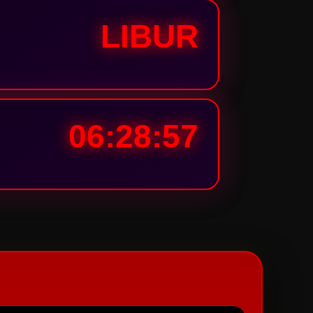
LIBUR
06:28:56