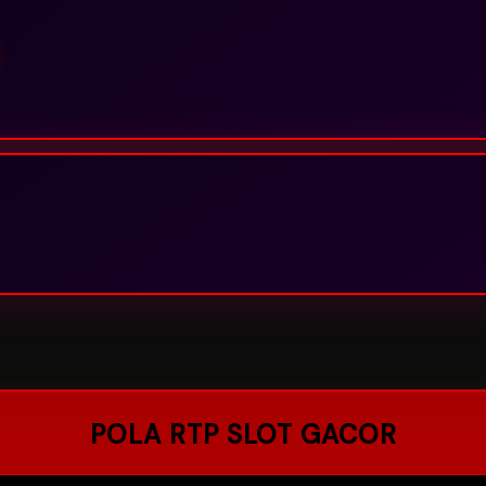
POLA RTP SLOT GACOR