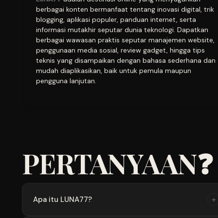
berbagai konten bermanfaat tentang inovasi digital, trik
blogging, aplikasi populer, panduan internet, serta
informasi mutakhir seputar dunia teknologi. Dapatkan
berbagai wawasan praktis seputar manajemen website,
penggunaan media sosial, review gadget, hingga tips
teknis yang disampaikan dengan bahasa sederhana dan
mudah diaplikasikan, baik untuk pemula maupun
pengguna lanjutan.
PERTANYAAN❓
+
Apa itu LUNA77?