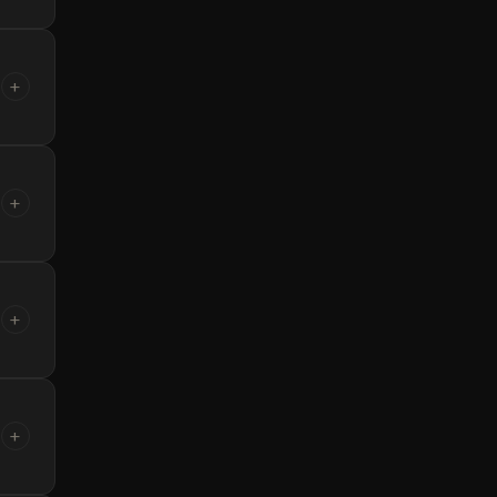
ya
yan
+
tiap
me
bal-
+
na
+
in
+
an,
yang