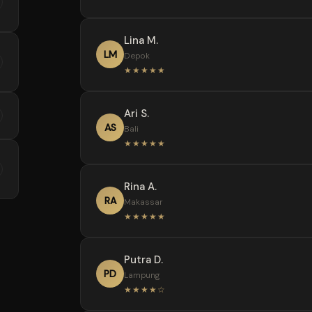
saya betah karena transparansi RTP-n
jelas terlihat. Kalah pun tetap dapet
“
Lina M.
cashback mingguan yang cukup luma
Yang bikin saya kagum dari LUNA77
LM
Depok
buat ganti rugi.
adalah fitur live RTP-nya. Saya bisa
★★★★★
pantau persentase kemenangan di se
game secara real-time. Ini sangat
“
Ari S.
membantu saya memilih jam dan ga
Awalnya ragu karena banyak situs a
AS
Bali
yang tepat buat bermain.
abal. Tapi setelah melihat langsung
★★★★★
kredibilitas LUNA77 di forum-forum
komunitas, saya mencoba daftar.
“
Rina A.
Ternyata semua testimoni itu benar
Saya suka bermain di LUNA77 kare
RA
Makassar
adanya. Withdraw saya cair dalam 3
pilihan provider gamenya lengkap
★★★★★
menit!
banget. Mulai dari Pragmatic, PG Soft,
sampai Habanero ada semua. Setiap
“
Putra D.
minggu selalu ada game baru yang bik
Saya baru kenal LUNA77 dari
PD
Lampung
saya nggak bosan.
rekomendasi teman kerja. Dalam 1 bul
★★★★☆
saya sudah merasakan kemenangan 