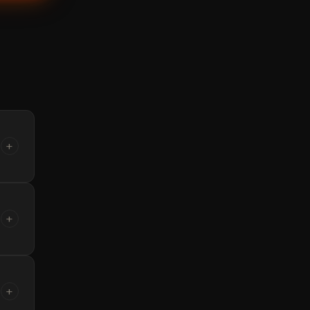
+
77
+
cuma
ome
.
+
in