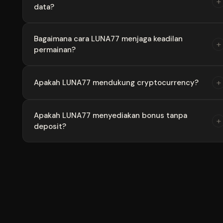
+
data?
firewall canggih untuk melindungi semua data dan
transaksi member.
Tidak pernah. LUNA77 memiliki reputasi keamanan yang
Bagaimana cara LUNA77 menjaga keadilan
+
permainan?
sangat baik dan tidak pernah terjadi kebocoran data
sepanjang operasionalnya.
LUNA77 menggunakan sistem RNG bersertifikat yang
+
Apakah LUNA77 mendukung cryptocurrency?
diaudit secara rutin oleh lembaga independen untuk
memastikan keadilan.
Saat ini LUNA77 belum mendukung cryptocurrency,
Apakah LUNA77 menyediakan bonus tanpa
+
deposit?
tetapi mendukung berbagai metode pembayaran
konvensional.
LUNA77 sesekali mengadakan promo tanpa deposit,
tetapi biasanya bonus diberikan setelah deposit
pertama.