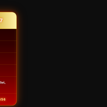
7
let,
456