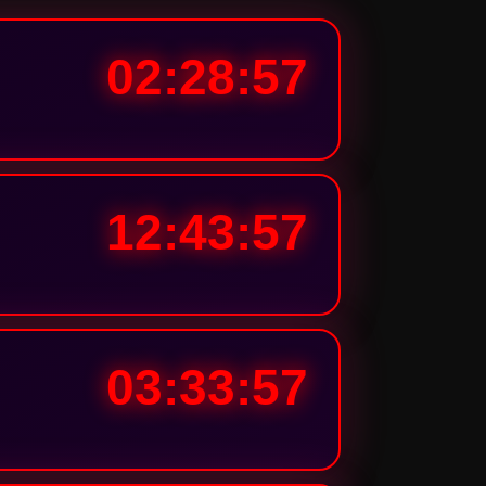
02:28:56
12:43:56
03:33:56