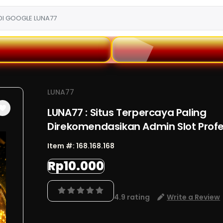
LUNA77
LUNA77 : Situs Terpercaya Paling
Direkomendasikan Admin Slot Profe
Item #:
168.168.168
Rp10.000
4.9 rating
Write a Review