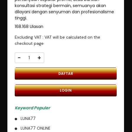
konsultasi strategi bermain, semuanya akan
dilayani dengan senyuman dan profesionalisme
tinggi.
168.168 Ulasan
Excluding VAT : VAT will be calculated on the
checkout page
-
+
DAFTAR
LOGIN
Keyword Populer
LUNA77
LUNA77 ONLINE