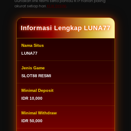
Gunakan link resmi serta pantau RTP harian paling
akurat setiap hari.
KLIK DISINI
.
Informasi Lengkap LUNA77
Nama Situs
LUNA77
Jenis Game
SLOT88 RESMI
Minimal Deposit
IDR 10,000
Minimal Withdraw
IDR 50,000