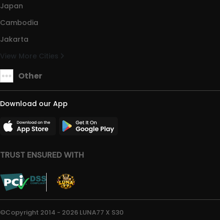
Japan
Cambodia
Jakarta
View More Cities
Other
Download our App
TRUST ENSURED WITH
©Copyright 2014 - 2026 LUNA77 X S30