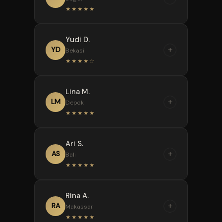
di LUNA77 bikin saya terkejut.
★★★★★
Proses registrasi cuma 2 menit,
langsung dapet bonus
“
Yudi D.
welcome yang bikin modal
Saya sering ganti situs slot
+
YD
Bekasi
awal saya membesar. Dalam
karena kebanyakan tipu-tipu.
★★★★☆
seminggu, saya berhasil narik
Tapi LUNA77 bikin saya betah
untung bersih hampir 2 kali
karena transparansi RTP-nya
“
lipat.
Lina M.
jelas terlihat. Kalah pun tetap
Yang bikin saya kagum dari
+
LM
Depok
dapet cashback mingguan
LUNA77 adalah fitur live RTP-
★★★★★
yang cukup lumayan buat ganti
nya. Saya bisa pantau
rugi.
persentase kemenangan di
“
Ari S.
setiap game secara real-time.
Awalnya ragu karena banyak
+
AS
Bali
Ini sangat membantu saya
situs abal-abal. Tapi setelah
★★★★★
memilih jam dan game yang
melihat langsung kredibilitas
tepat buat bermain.
LUNA77 di forum-forum
“
Rina A.
komunitas, saya mencoba
Saya suka bermain di
+
RA
Makassar
daftar. Ternyata semua
LUNA77 karena pilihan provider
★★★★★
testimoni itu benar adanya.