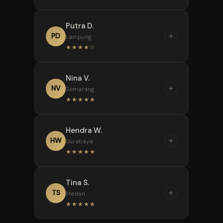
gamenya lengkap banget.
Withdraw saya cair dalam 3
Mulai dari Pragmatic, PG Soft,
“
menit!
Putra D.
sampai Habanero ada semua.
Saya baru kenal LUNA77 dari
+
PD
Lampung
Setiap minggu selalu ada
rekomendasi teman kerja.
★★★★☆
game baru yang bikin saya
Dalam 1 bulan, saya sudah
nggak bosan.
merasakan kemenangan yang
“
Nina V.
cukup besar. Sistem
Kalau soal pelayanan,
+
NV
Semarang
keamanannya juga bikin
LUNA77 juaranya. Customer
★★★★★
tenang karena data pribadi
service-nya nggak pernah
saya tidak pernah bocor.
lama balas chat, bahkan di
“
Hendra W.
tengah malam sekalipun.
LUNA77 adalah satu-
+
HW
Surabaya
Pernah saya kendala deposit,
satunya situs slot yang saya
★★★★★
dibantu selesai dalam 5 menit.
percaya. Bonusnya nggak
pakai syarat rumit, turnover
“
Tina S.
rendah, dan withdraw tanpa
Nggak nyangka bisa dapat
+
TS
Medan
batas maksimal. Saya sudah
jackpot besar di LUNA77 hanya
★★★★★
beberapa kali narik puluhan
dengan modal 50 ribu. Ini situs
juta, semua cair tanpa
benar-benar gacor dan adil.