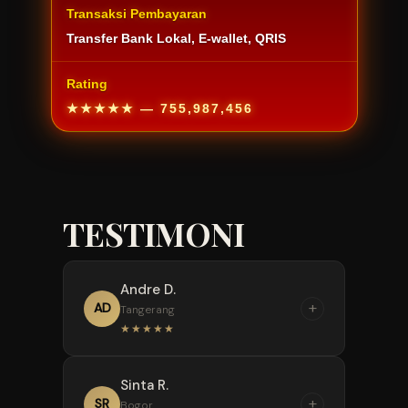
Transaksi Pembayaran
Transfer Bank Lokal, E-wallet, QRIS
Rating
★★★★★
— 755,987,456
TESTIMONI
Andre D.
+
AD
Tangerang
★★★★★
“
Sinta R.
Pengalaman pertama main
+
SR
Bogor