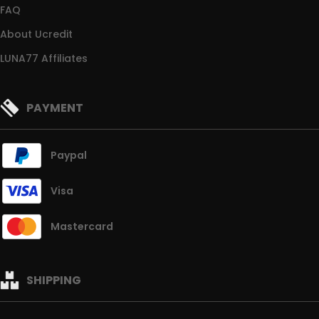
FAQ
About Ucredit
LUNA77 Affiliates
PAYMENT
Paypal
Visa
Mastercard
SHIPPING