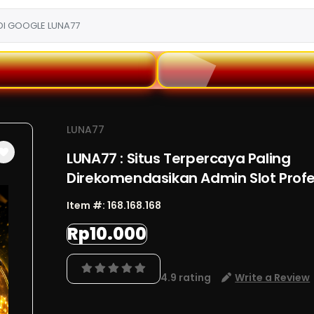
LUNA77
LUNA77 : Situs Terpercaya Paling
Direkomendasikan Admin Slot Profe
Item #:
168.168.168
Rp10.000
4.9 rating
Write a Review