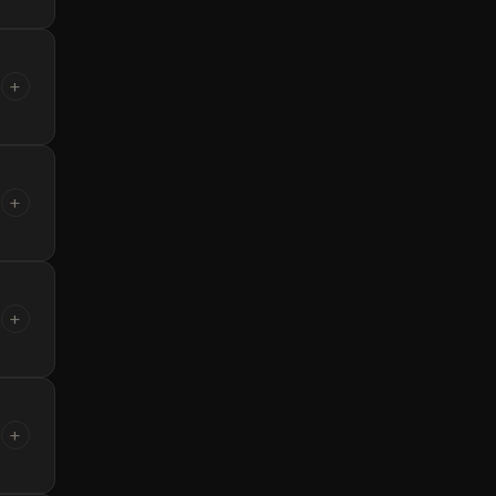
ya
yan
+
tiap
me
bal-
+
na
+
in
+
an,
yang