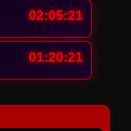
02:05:20
01:20:20