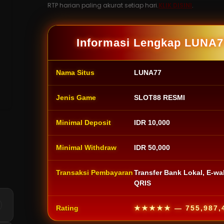
RTP harian paling akurat setiap hari.
KLIK DISINI
.
Informasi Lengkap LUNA7
Nama Situs
LUNA77
Jenis Game
SLOT88 RESMI
Minimal Deposit
IDR 10,000
Minimal Withdraw
IDR 50,000
Transaksi Pembayaran
Transfer Bank Lokal, E-wal
QRIS
Rating
★★★★★
— 755,987,