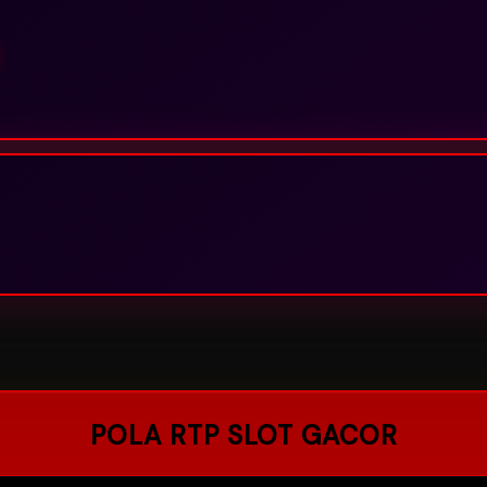
POLA RTP SLOT GACOR