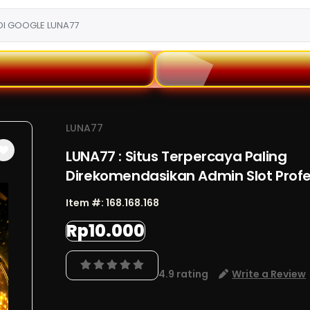
LUNA77
LUNA77 : Situs Terpercaya Paling
Direkomendasikan Admin Slot Profe
Item #:
168.168.168
Rp10.000
4.9 rating
Write a Review