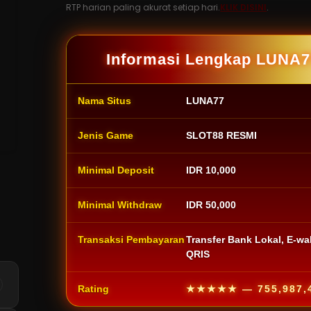
RTP harian paling akurat setiap hari.
KLIK DISINI
.
Informasi Lengkap LUNA7
Nama Situs
LUNA77
Jenis Game
SLOT88 RESMI
Minimal Deposit
IDR 10,000
Minimal Withdraw
IDR 50,000
Transaksi Pembayaran
Transfer Bank Lokal, E-wal
QRIS
Rating
★★★★★
— 755,987,