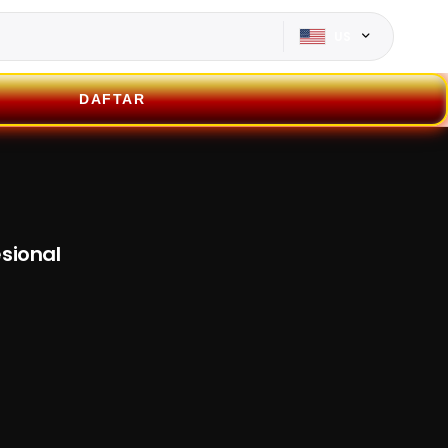
US
DAFTAR
sional