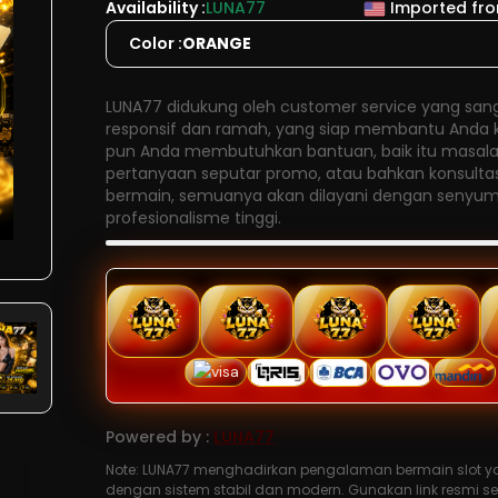
Availability :
LUNA77
Imported fr
Color :
ORANGE
LUNA77 didukung oleh customer service yang san
responsif dan ramah, yang siap membantu Anda
pun Anda membutuhkan bantuan, baik itu masalah
pertanyaan seputar promo, atau bahkan konsultasi
bermain, semuanya akan dilayani dengan senyu
profesionalisme tinggi.
Powered by :
LUNA77
Note: LUNA77 menghadirkan pengalaman bermain slot ya
dengan sistem stabil dan modern. Gunakan link resmi s