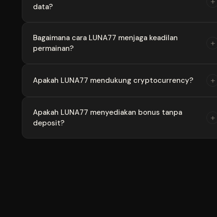
+
data?
firewall canggih untuk melindungi semua data dan
transaksi member.
Tidak pernah. LUNA77 memiliki reputasi keamanan yang
Bagaimana cara LUNA77 menjaga keadilan
+
permainan?
sangat baik dan tidak pernah terjadi kebocoran data
sepanjang operasionalnya.
LUNA77 menggunakan sistem RNG bersertifikat yang
+
Apakah LUNA77 mendukung cryptocurrency?
diaudit secara rutin oleh lembaga independen untuk
memastikan keadilan.
Saat ini LUNA77 belum mendukung cryptocurrency,
Apakah LUNA77 menyediakan bonus tanpa
+
deposit?
tetapi mendukung berbagai metode pembayaran
konvensional.
LUNA77 sesekali mengadakan promo tanpa deposit,
tetapi biasanya bonus diberikan setelah deposit
pertama.