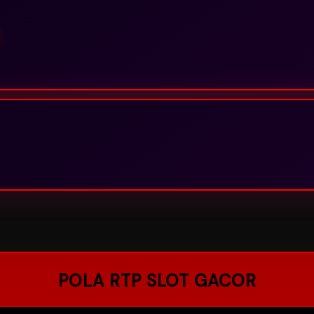
POLA RTP SLOT GACOR