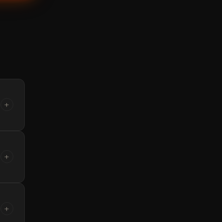
+
77
+
cuma
ome
.
+
in