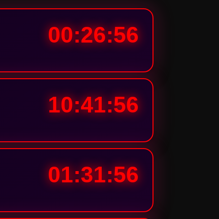
00:26:55
10:41:55
01:31:55