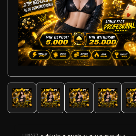
LUNA77
adalah destinasi online yang menyuguhkan