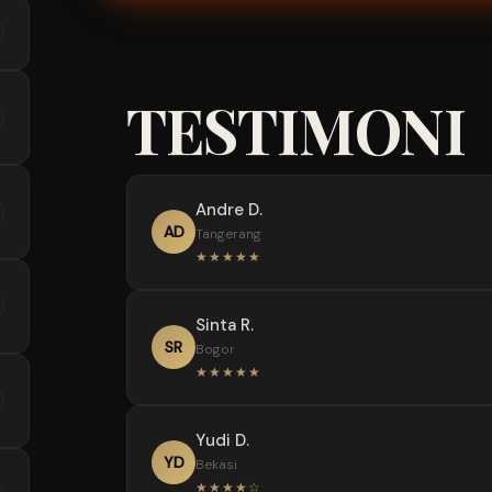
TESTIMONI
n
Andre D.
AD
Tangerang
★★★★★
“
Sinta R.
Pengalaman pertama main di LUNA
SR
Bogor
bikin saya terkejut. Proses registrasi 
★★★★★
2 menit, langsung dapet bonus welc
u
yang bikin modal awal saya membesar
“
Yudi D.
Dalam seminggu, saya berhasil narik
Saya sering ganti situs slot karena
YD
Bekasi
untung bersih hampir 2 kali lipat.
kebanyakan tipu-tipu. Tapi LUNA77 bik
★★★★☆