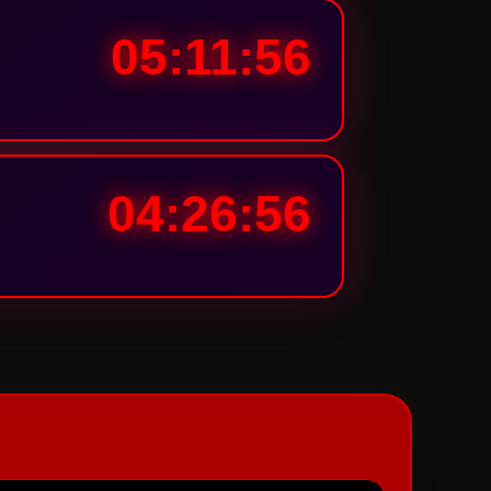
05:11:55
04:26:55