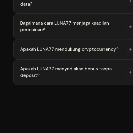
+
data?
firewall canggih untuk melindungi semua data dan
transaksi member.
Tidak pernah. LUNA77 memiliki reputasi keamanan yang
Bagaimana cara LUNA77 menjaga keadilan
+
permainan?
sangat baik dan tidak pernah terjadi kebocoran data
sepanjang operasionalnya.
LUNA77 menggunakan sistem RNG bersertifikat yang
+
Apakah LUNA77 mendukung cryptocurrency?
diaudit secara rutin oleh lembaga independen untuk
memastikan keadilan.
Saat ini LUNA77 belum mendukung cryptocurrency,
Apakah LUNA77 menyediakan bonus tanpa
+
deposit?
tetapi mendukung berbagai metode pembayaran
konvensional.
LUNA77 sesekali mengadakan promo tanpa deposit,
tetapi biasanya bonus diberikan setelah deposit
pertama.