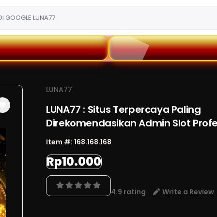
LUNA77
LUNA77 : Situs Terpercaya Paling
Direkomendasikan Admin Slot Profe
Item #:
168.168.168
Rp10.000
4.9 rating
Write a Review