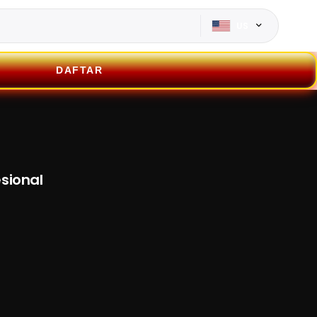
US
DAFTAR
sional