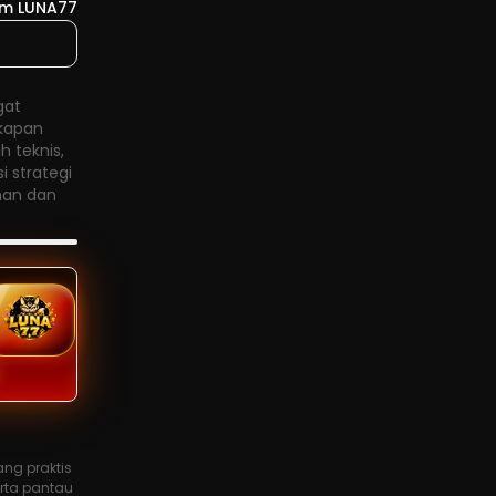
om LUNA77
gat
 kapan
 teknis,
 strategi
man dan
ng praktis
erta pantau