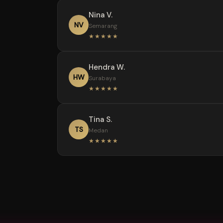
cukup besar. Sistem keamanannya ju
“
Nina V.
bikin tenang karena data pribadi saya
Kalau soal pelayanan, LUNA77 juara
NV
Semarang
tidak pernah bocor.
Customer service-nya nggak pernah
★★★★★
lama balas chat, bahkan di tengah ma
sekalipun. Pernah saya kendala deposi
“
Hendra W.
dibantu selesai dalam 5 menit.
LUNA77 adalah satu-satunya situs s
HW
Surabaya
yang saya percaya. Bonusnya nggak
★★★★★
pakai syarat rumit, turnover rendah, d
withdraw tanpa batas maksimal. Saya
“
Tina S.
sudah beberapa kali narik puluhan juta
Nggak nyangka bisa dapat jackpot
TS
Medan
semua cair tanpa potongan.
besar di LUNA77 hanya dengan modal
★★★★★
ribu. Ini situs benar-benar gacor dan ad
Saya sudah ajak seluruh keluarga main
“
sini, semuanya puas.
LUNA77 punya sistem anti-lag yan
bikin permainan mulus walau sinyal pa
pasan. Saya main dari HP dengan kuo
terbatas, tapi tetap lancar tanpa