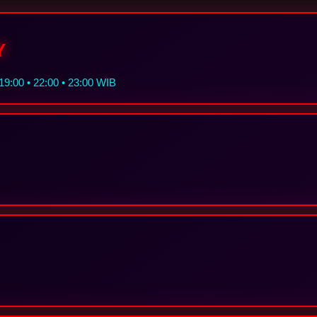
buffering. Ini keunggulan yang jarang
dimiliki situs lain.
Y
 19:00 • 22:00 • 23:00 WIB