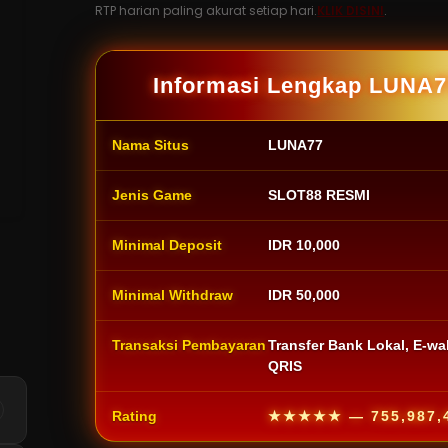
RTP harian paling akurat setiap hari.
KLIK DISINI
.
Informasi Lengkap LUNA7
Nama Situs
LUNA77
Jenis Game
SLOT88 RESMI
Minimal Deposit
IDR 10,000
Minimal Withdraw
IDR 50,000
Transaksi Pembayaran
Transfer Bank Lokal, E-wal
QRIS
Rating
★★★★★
— 755,987,