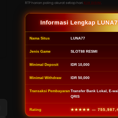
RTP harian paling akurat setiap hari.
KLIK DISINI
.
Informasi Lengkap LUNA7
Nama Situs
LUNA77
Jenis Game
SLOT88 RESMI
Minimal Deposit
IDR 10,000
Minimal Withdraw
IDR 50,000
Transaksi Pembayaran
Transfer Bank Lokal, E-wal
QRIS
Rating
★★★★★
— 755,987,