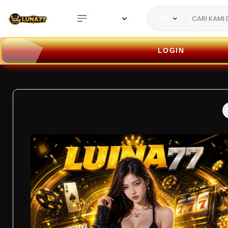
Explore
All
LOGIN