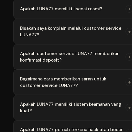
LUNA77 adalah situs slot online terpercaya yang telah
+
Apakah LUNA77 memiliki lisensi resmi?
beroperasi bertahun-tahun dan direkomendasikan oleh
para admin slot profesional karena konsistensi
Ya, LUNA77 memiliki lisensi resmi dari lembaga perjudian
Bisakah saya komplain melalui customer service
kemenangan dan pelayanan terbaiknya.
+
LUNA77?
internasional dan diawasi secara ketat untuk memastika
semua permainan berjalan adil dan transparan.
Tentu, LUNA77 sangat terbuka terhadap kritik dan saran,
Apakah customer service LUNA77 memberikan
+
konfirmasi deposit?
dan akan menangani setiap komplain dengan serius dan
profesional.
Ya, customer service LUNA77 siap mengkonfirmasi
Bagaimana cara memberikan saran untuk
+
customer service LUNA77?
deposit Anda jika belum masuk secara otomatis.
Anda bisa memberikan saran melalui formulir di situs ata
Apakah LUNA77 memiliki sistem keamanan yang
+
kuat?
langsung melalui live chat, dan semua saran akan
dihargai.
Ya, LUNA77 menggunakan enkripsi SSL 256-bit dan
Apakah LUNA77 pernah terkena hack atau bocor