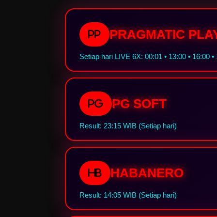
PRAGMATIC PLA
PP
Setiap hari LIVE 6X: 00:01 • 13:00 • 16:00 •
PG SOFT
PG
Result: 23:15 WIB (Setiap hari)
HABANERO
HB
Result: 14:05 WIB (Setiap hari)