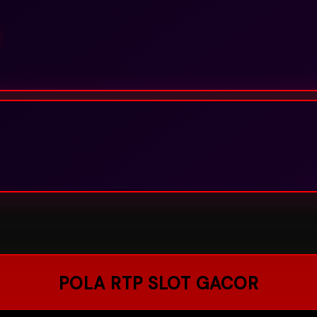
POLA RTP SLOT GACOR