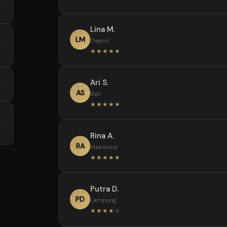
saya betah karena transparansi RTP-n
jelas terlihat. Kalah pun tetap dapet
“
Lina M.
cashback mingguan yang cukup luma
Yang bikin saya kagum dari LUNA77
LM
Depok
buat ganti rugi.
adalah fitur live RTP-nya. Saya bisa
★★★★★
pantau persentase kemenangan di se
game secara real-time. Ini sangat
“
Ari S.
membantu saya memilih jam dan ga
Awalnya ragu karena banyak situs a
AS
Bali
yang tepat buat bermain.
abal. Tapi setelah melihat langsung
★★★★★
kredibilitas LUNA77 di forum-forum
komunitas, saya mencoba daftar.
“
Rina A.
Ternyata semua testimoni itu benar
Saya suka bermain di LUNA77 kare
RA
Makassar
adanya. Withdraw saya cair dalam 3
pilihan provider gamenya lengkap
★★★★★
menit!
banget. Mulai dari Pragmatic, PG Soft,
sampai Habanero ada semua. Setiap
“
Putra D.
minggu selalu ada game baru yang bik
Saya baru kenal LUNA77 dari
PD
Lampung
saya nggak bosan.
rekomendasi teman kerja. Dalam 1 bul
★★★★☆
saya sudah merasakan kemenangan 