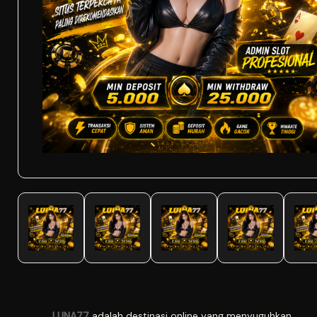
LUNA77
adalah destinasi online yang menyuguhkan