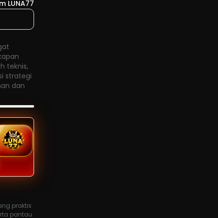
om LUNA77
gat
 kapan
 teknis,
 strategi
man dan
ng praktis
erta pantau