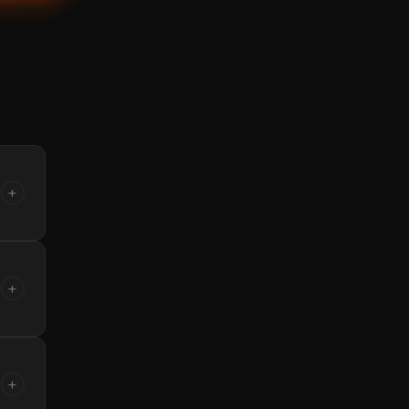
+
77
+
cuma
ome
.
+
in