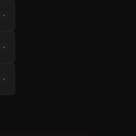
ga
nya.
+
lam
t,
lot
+
an
,
+
 50
il.
 di
g
s-
ta