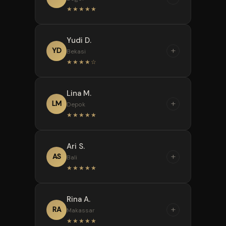
di LUNA77 bikin saya terkejut.
★★★★★
Proses registrasi cuma 2 menit,
langsung dapet bonus
“
Yudi D.
welcome yang bikin modal
Saya sering ganti situs slot
+
YD
Bekasi
awal saya membesar. Dalam
karena kebanyakan tipu-tipu.
★★★★☆
seminggu, saya berhasil narik
Tapi LUNA77 bikin saya betah
untung bersih hampir 2 kali
karena transparansi RTP-nya
“
lipat.
Lina M.
jelas terlihat. Kalah pun tetap
Yang bikin saya kagum dari
+
LM
Depok
dapet cashback mingguan
LUNA77 adalah fitur live RTP-
★★★★★
yang cukup lumayan buat ganti
nya. Saya bisa pantau
rugi.
persentase kemenangan di
“
Ari S.
setiap game secara real-time.
Awalnya ragu karena banyak
+
AS
Bali
Ini sangat membantu saya
situs abal-abal. Tapi setelah
★★★★★
memilih jam dan game yang
melihat langsung kredibilitas
tepat buat bermain.
LUNA77 di forum-forum
“
Rina A.
komunitas, saya mencoba
Saya suka bermain di
+
RA
Makassar
daftar. Ternyata semua
LUNA77 karena pilihan provider
★★★★★
testimoni itu benar adanya.