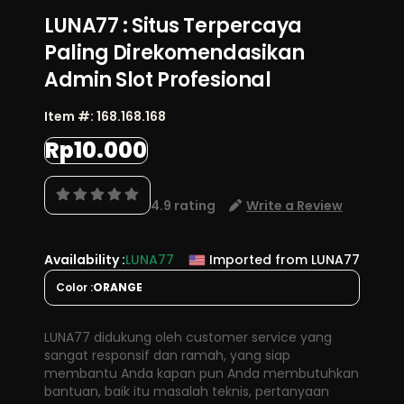
LUNA77 : Situs Terpercaya
Paling Direkomendasikan
Admin Slot Profesional
Item #:
168.168.168
Rp10.000
4.9 rating
Write a Review
Availability :
LUNA77
Imported from LUNA77
Color :
ORANGE
LUNA77 didukung oleh customer service yang
sangat responsif dan ramah, yang siap
membantu Anda kapan pun Anda membutuhkan
bantuan, baik itu masalah teknis, pertanyaan