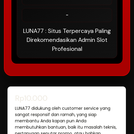
-
LUNA77 : Situs Terpercaya Paling
Direkomendasikan Admin Slot
Profesional
Rp10.000
LUNA77 didukung oleh customer service yang
sangat responsif dan ramah, yang siap
membantu Anda kapan pun Anda
membutuhkan bantuan, baik itu masalah teknis,
pertanyaan seputar promo, atau bahkan