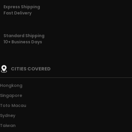
Express Shipping
Fast Delivery
Standard Shipping
10+ Business Days
CITIES COVERED
Hongkong
Singapore
Toto Macau
Sydney
Taiwan