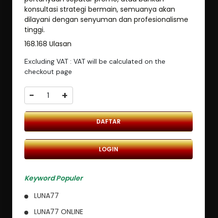
konsultasi strategi bermain, semuanya akan
dilayani dengan senyuman dan profesionalisme
tinggi.
168.168 Ulasan
Excluding VAT : VAT will be calculated on the
checkout page
-
+
DAFTAR
LOGIN
Keyword Populer
LUNA77
LUNA77 ONLINE