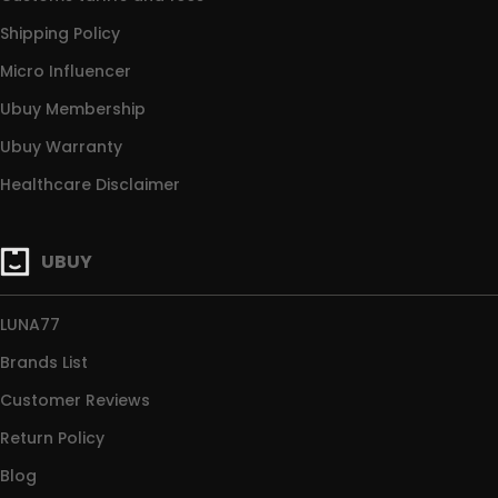
Shipping Policy
Micro Influencer
Ubuy Membership
Ubuy Warranty
Healthcare Disclaimer
UBUY
LUNA77
Brands List
Customer Reviews
Return Policy
Blog