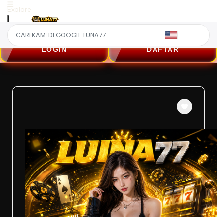
Explore
US
LOGIN
DAFTAR