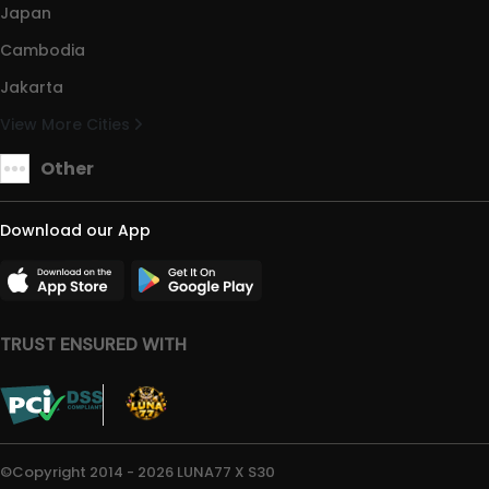
Japan
Cambodia
Jakarta
View More Cities
Other
Download our App
TRUST ENSURED WITH
©Copyright 2014 - 2026 LUNA77 X S30