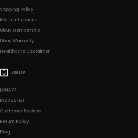
Shipping Policy
Micro Influencer
Ubuy Membership
Ubuy Warranty
Healthcare Disclaimer
UBUY
LUNA77
Brands List
Customer Reviews
Return Policy
Blog