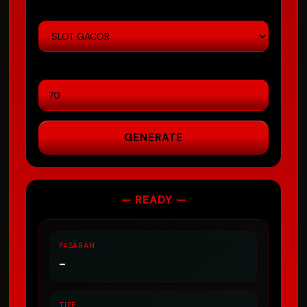
TIPE
MIN CONFIDENCE
GENERATE
— READY —
PASARAN
-
TIPE