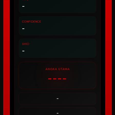
-
CONFIDENCE
-
SHIO
-
ANGKA UTAMA
----
-
-