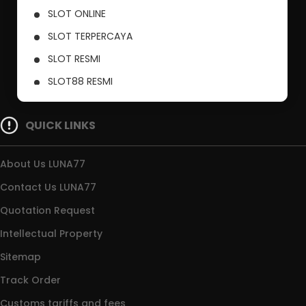
SLOT ONLINE
SLOT TERPERCAYA
SLOT RESMI
SLOT88 RESMI
SLOT777
QUICK LINKS
About Us LUNA77
Contact Us LUNA77
Quotation Request
Intellectual Property
Sitemap
Track Order
Customs tariffs and fees