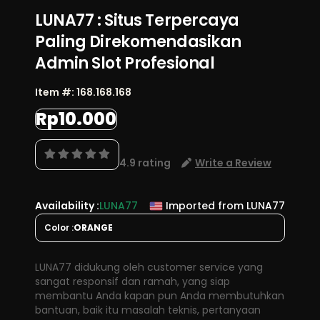
LUNA77 : Situs Terpercaya
Paling Direkomendasikan
Admin Slot Profesional
Item #:
168.168.168
Rp10.000
4.9 rating
Write a Review
Availability :
LUNA77
Imported from LUNA77
Color :
ORANGE
LUNA77 didukung oleh customer service yang
sangat responsif dan ramah, yang siap
membantu Anda kapan pun Anda membutuhkan
bantuan, baik itu masalah teknis, pertanyaan