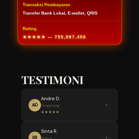
Transaksi Pembayaran
Transfer Bank Lokal, E-wallet, QRIS
Rating
★★★★★
— 755,987,456
TESTIMONI
Andre D.
+
AD
Tangerang
★★★★★
“
Sinta R.
Pengalaman pertama main
+
SR
Bogor