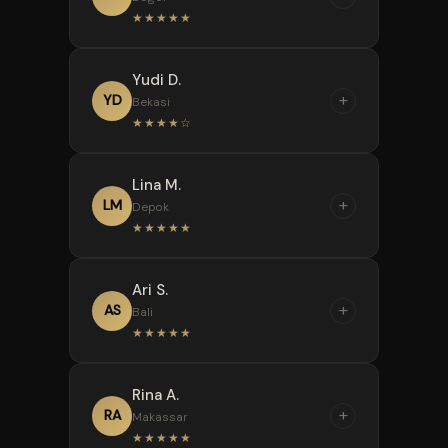
di LUNA77 bikin saya terkejut.
★★★★★
Proses registrasi cuma 2 menit,
langsung dapet bonus
“
Yudi D.
welcome yang bikin modal
Saya sering ganti situs slot
+
YD
Bekasi
awal saya membesar. Dalam
karena kebanyakan tipu-tipu.
★★★★☆
seminggu, saya berhasil narik
Tapi LUNA77 bikin saya betah
untung bersih hampir 2 kali
karena transparansi RTP-nya
“
lipat.
Lina M.
jelas terlihat. Kalah pun tetap
Yang bikin saya kagum dari
+
LM
Depok
dapet cashback mingguan
LUNA77 adalah fitur live RTP-
★★★★★
yang cukup lumayan buat ganti
nya. Saya bisa pantau
rugi.
persentase kemenangan di
“
Ari S.
setiap game secara real-time.
Awalnya ragu karena banyak
+
AS
Bali
Ini sangat membantu saya
situs abal-abal. Tapi setelah
★★★★★
memilih jam dan game yang
melihat langsung kredibilitas
tepat buat bermain.
LUNA77 di forum-forum
“
Rina A.
komunitas, saya mencoba
Saya suka bermain di
+
RA
Makassar
daftar. Ternyata semua
LUNA77 karena pilihan provider
★★★★★
testimoni itu benar adanya.