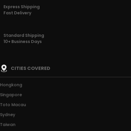
Express Shipping
Fast Delivery
Standard Shipping
10+ Business Days
CITIES COVERED
Hongkong
Singapore
Toto Macau
Sydney
Taiwan