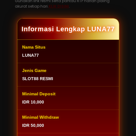
Gunakan link resmi serta pantau RTP harian paling
akurat setiap hari.
KLIK DISINI
.
Informasi Lengkap LUNA77
Nama Situs
LUNA77
Jenis Game
SLOT88 RESMI
Minimal Deposit
IDR 10,000
Minimal Withdraw
IDR 50,000