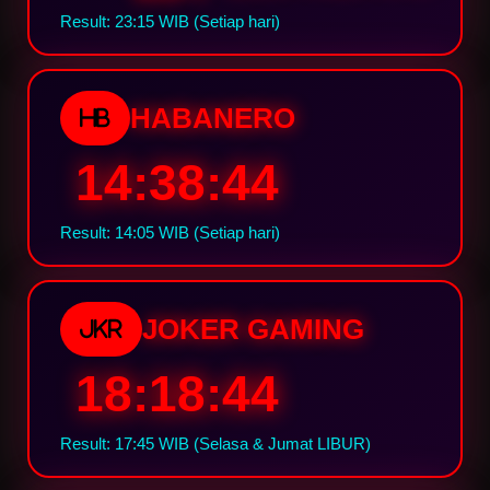
Result: 23:15 WIB (Setiap hari)
HABANERO
HB
14:38:43
Result: 14:05 WIB (Setiap hari)
JOKER GAMING
JKR
18:18:43
Result: 17:45 WIB (Selasa & Jumat LIBUR)