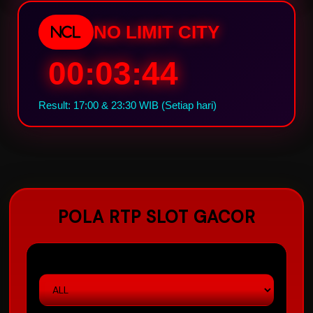
NO LIMIT CITY
NCL
00:03:43
Result: 17:00 & 23:30 WIB (Setiap hari)
POLA RTP SLOT GACOR
PASARAN