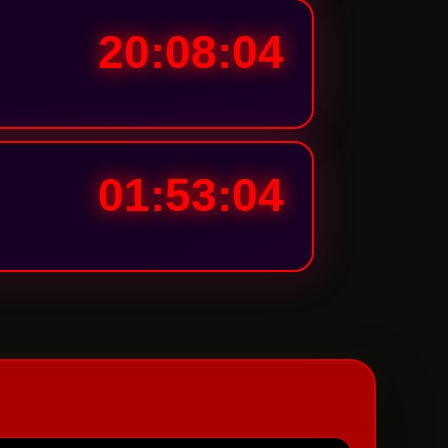
20:08:02
01:53:02