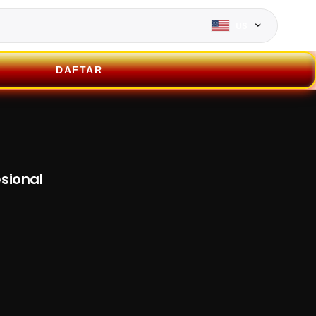
US
DAFTAR
sional