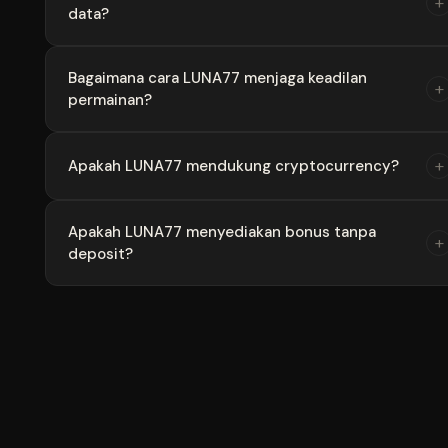
+
data?
firewall canggih untuk melindungi semua data dan
transaksi member.
Tidak pernah. LUNA77 memiliki reputasi keamanan yang
Bagaimana cara LUNA77 menjaga keadilan
+
permainan?
sangat baik dan tidak pernah terjadi kebocoran data
sepanjang operasionalnya.
LUNA77 menggunakan sistem RNG bersertifikat yang
+
Apakah LUNA77 mendukung cryptocurrency?
diaudit secara rutin oleh lembaga independen untuk
memastikan keadilan.
Saat ini LUNA77 belum mendukung cryptocurrency,
Apakah LUNA77 menyediakan bonus tanpa
+
deposit?
tetapi mendukung berbagai metode pembayaran
konvensional.
LUNA77 sesekali mengadakan promo tanpa deposit,
tetapi biasanya bonus diberikan setelah deposit
pertama.