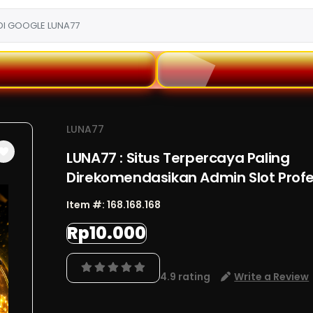
LUNA77
LUNA77 : Situs Terpercaya Paling
Direkomendasikan Admin Slot Profe
Item #:
168.168.168
Rp10.000
4.9 rating
Write a Review