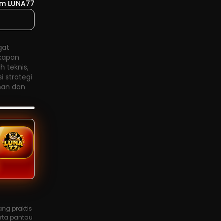
om LUNA77
gat
 kapan
 teknis,
 strategi
man dan
ng praktis
erta pantau