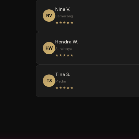
cukup besar. Sistem keamanannya ju
“
Nina V.
bikin tenang karena data pribadi saya
Kalau soal pelayanan, LUNA77 juara
NV
Semarang
tidak pernah bocor.
Customer service-nya nggak pernah
★★★★★
lama balas chat, bahkan di tengah ma
sekalipun. Pernah saya kendala deposi
“
Hendra W.
dibantu selesai dalam 5 menit.
LUNA77 adalah satu-satunya situs s
HW
Surabaya
yang saya percaya. Bonusnya nggak
★★★★★
pakai syarat rumit, turnover rendah, d
withdraw tanpa batas maksimal. Saya
“
Tina S.
sudah beberapa kali narik puluhan juta
Nggak nyangka bisa dapat jackpot
TS
Medan
semua cair tanpa potongan.
besar di LUNA77 hanya dengan modal
★★★★★
ribu. Ini situs benar-benar gacor dan ad
Saya sudah ajak seluruh keluarga main
“
sini, semuanya puas.
LUNA77 punya sistem anti-lag yan
bikin permainan mulus walau sinyal pa
pasan. Saya main dari HP dengan kuo
terbatas, tapi tetap lancar tanpa