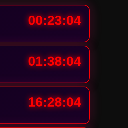
00:23:02
01:38:02
16:28:02