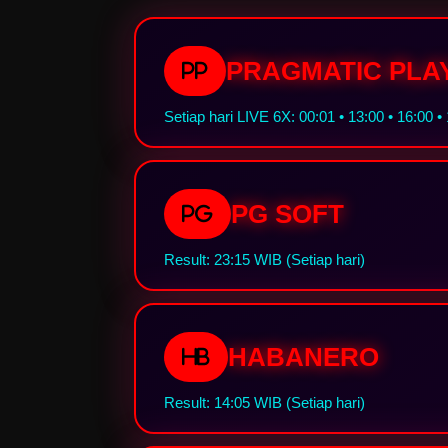
PRAGMATIC PLA
PP
Setiap hari LIVE 6X: 00:01 • 13:00 • 16:00 •
PG SOFT
PG
Result: 23:15 WIB (Setiap hari)
HABANERO
HB
Result: 14:05 WIB (Setiap hari)