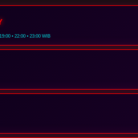
buffering. Ini keunggulan yang jarang
dimiliki situs lain.
Y
 19:00 • 22:00 • 23:00 WIB