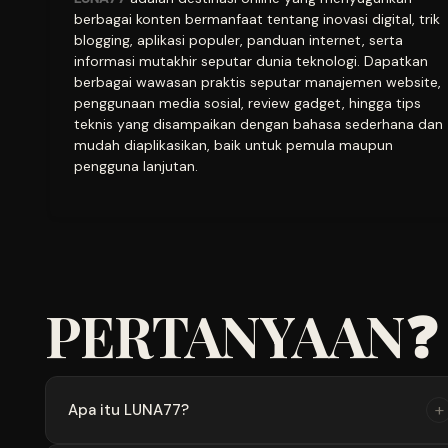
berbagai konten bermanfaat tentang inovasi digital, trik
blogging, aplikasi populer, panduan internet, serta
informasi mutakhir seputar dunia teknologi. Dapatkan
berbagai wawasan praktis seputar manajemen website,
penggunaan media sosial, review gadget, hingga tips
teknis yang disampaikan dengan bahasa sederhana dan
mudah diaplikasikan, baik untuk pemula maupun
pengguna lanjutan.
PERTANYAAN❓
+
Apa itu LUNA77?