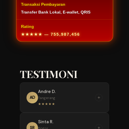
Transaksi Pembayaran
Transfer Bank Lokal, E-wallet, QRIS
Rating
★★★★★
— 755,987,456
TESTIMONI
Andre D.
+
AD
Tangerang
★★★★★
“
Sinta R.
Pengalaman pertama main
+
SR
Bogor