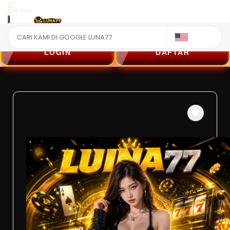
Explore
US
LOGIN
DAFTAR