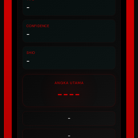
-
CONFIDENCE
-
SHIO
-
ANGKA UTAMA
----
-
-