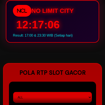
NO LIMIT CITY
NCL
12:17:05
Result: 17:00 & 23:30 WIB (Setiap hari)
POLA RTP SLOT GACOR
PASARAN