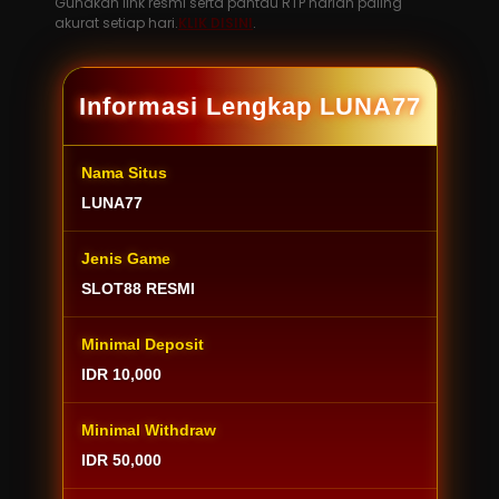
Gunakan link resmi serta pantau RTP harian paling
akurat setiap hari.
KLIK DISINI
.
Informasi Lengkap LUNA77
Nama Situs
LUNA77
Jenis Game
SLOT88 RESMI
Minimal Deposit
IDR 10,000
Minimal Withdraw
IDR 50,000