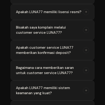
LUNA77 adalah situs slot online terpercaya
+
Apakah LUNA77 memiliki lisensi resmi?
yang telah beroperasi bertahun-tahun dan
direkomendasikan oleh para admin slot
Ya, LUNA77 memiliki lisensi resmi dari lembaga
Bisakah saya komplain melalui
profesional karena konsistensi kemenangan
+
customer service LUNA77?
perjudian internasional dan diawasi secara
dan pelayanan terbaiknya.
ketat untuk memastikan semua permainan
berjalan adil dan transparan.
Tentu, LUNA77 sangat terbuka terhadap kritik
Apakah customer service LUNA77
+
memberikan konfirmasi deposit?
dan saran, dan akan menangani setiap
komplain dengan serius dan profesional.
Ya, customer service LUNA77 siap
Bagaimana cara memberikan saran
+
untuk customer service LUNA77?
mengkonfirmasi deposit Anda jika belum
masuk secara otomatis.
Anda bisa memberikan saran melalui formulir
Apakah LUNA77 memiliki sistem
+
keamanan yang kuat?
di situs atau langsung melalui live chat, dan
semua saran akan dihargai.