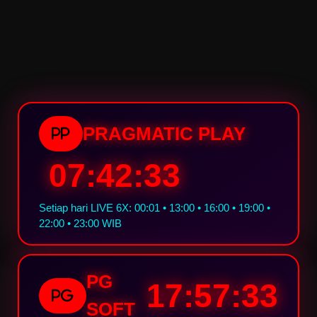
“
potongan.
Saya sudah ajak seluruh
LUNA77 punya sistem anti-
keluarga main di sini, semuanya
lag yang bikin permainan mulus
puas.
walau sinyal pas-pasan. Saya
main dari HP dengan kuota
terbatas, tapi tetap lancar
tanpa buffering. Ini keunggulan
yang jarang dimiliki situs lain.
PRAGMATIC PLAY
PP
07:42:32
Setiap hari LIVE 6X: 00:01 • 13:00 • 16:00 • 19:00 •
22:00 • 23:00 WIB
PG
17:57:32
PG
SOFT