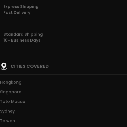
Express Shipping
Fast Delivery
Standard Shipping
10+ Business Days
CITIES COVERED
Hongkong
Singapore
Toto Macau
Sydney
Taiwan