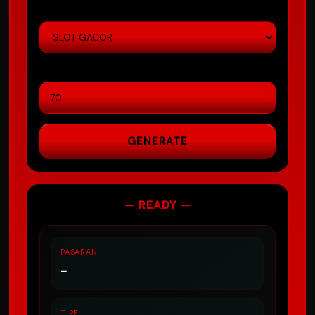
TIPE
MIN CONFIDENCE
GENERATE
— READY —
PASARAN
-
TIPE