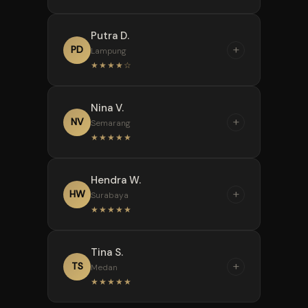
gamenya lengkap banget.
Withdraw saya cair dalam 3
Mulai dari Pragmatic, PG Soft,
“
menit!
Putra D.
sampai Habanero ada semua.
Saya baru kenal LUNA77 dari
+
PD
Lampung
Setiap minggu selalu ada
rekomendasi teman kerja.
★★★★☆
game baru yang bikin saya
Dalam 1 bulan, saya sudah
nggak bosan.
merasakan kemenangan yang
“
Nina V.
cukup besar. Sistem
Kalau soal pelayanan,
+
NV
Semarang
keamanannya juga bikin
LUNA77 juaranya. Customer
★★★★★
tenang karena data pribadi
service-nya nggak pernah
saya tidak pernah bocor.
lama balas chat, bahkan di
“
Hendra W.
tengah malam sekalipun.
LUNA77 adalah satu-
+
HW
Surabaya
Pernah saya kendala deposit,
satunya situs slot yang saya
★★★★★
dibantu selesai dalam 5 menit.
percaya. Bonusnya nggak
pakai syarat rumit, turnover
“
Tina S.
rendah, dan withdraw tanpa
Nggak nyangka bisa dapat
+
TS
Medan
batas maksimal. Saya sudah
jackpot besar di LUNA77 hanya
★★★★★
beberapa kali narik puluhan
dengan modal 50 ribu. Ini situs
juta, semua cair tanpa
benar-benar gacor dan adil.