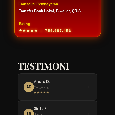
Transaksi Pembayaran
Transfer Bank Lokal, E-wallet, QRIS
Rating
★★★★★
— 755,987,456
TESTIMONI
Andre D.
+
AD
Tangerang
★★★★★
“
Sinta R.
Pengalaman pertama main
+
SR
Bogor