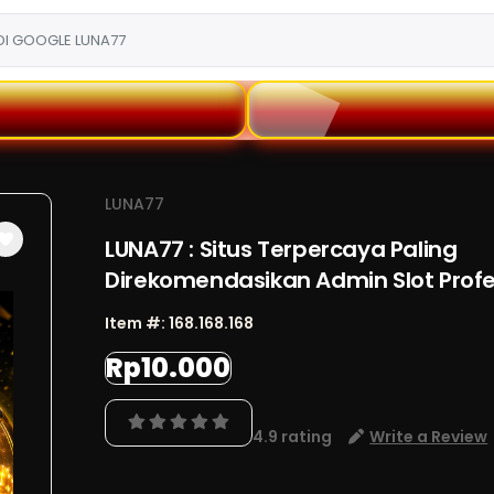
LUNA77
LUNA77 : Situs Terpercaya Paling
Direkomendasikan Admin Slot Profe
Item #:
168.168.168
Rp10.000
4.9 rating
Write a Review