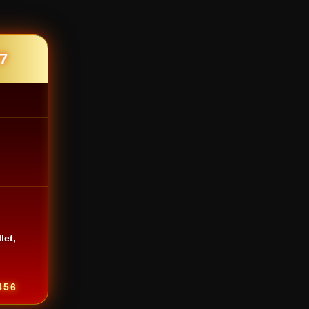
7
let,
456