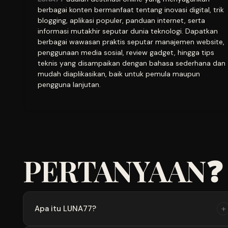
berbagai konten bermanfaat tentang inovasi digital, trik
blogging, aplikasi populer, panduan internet, serta
informasi mutakhir seputar dunia teknologi. Dapatkan
berbagai wawasan praktis seputar manajemen website,
penggunaan media sosial, review gadget, hingga tips
teknis yang disampaikan dengan bahasa sederhana dan
mudah diaplikasikan, baik untuk pemula maupun
pengguna lanjutan.
PERTANYAAN❓
+
Apa itu LUNA77?