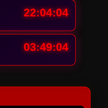
22:04:03
03:49:03