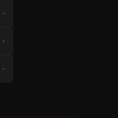
ga
nya.
+
lam
t,
lot
+
an
,
+
 50
il.
 di
g
s-
ta