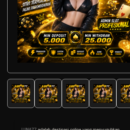
LUNA77
adalah destinasi online yang menyuguhkan