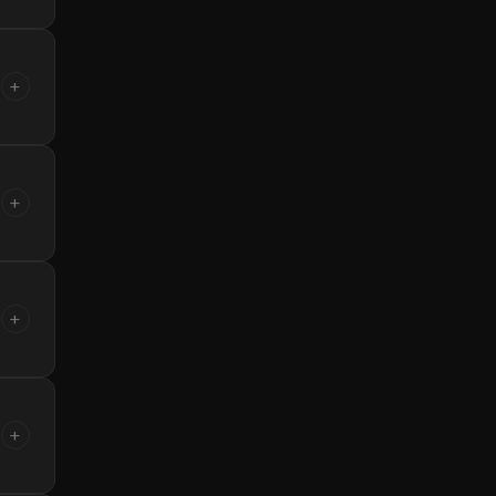
ya
yan
+
tiap
me
bal-
+
na
+
in
+
an,
yang