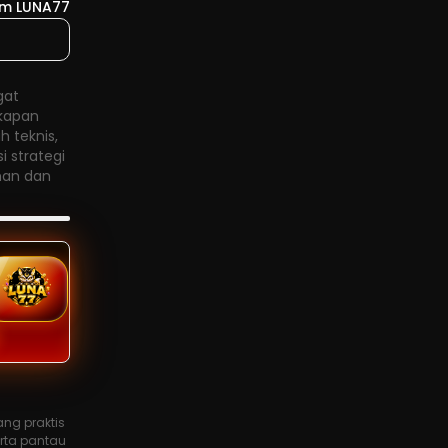
om LUNA77
gat
 kapan
 teknis,
 strategi
man dan
ng praktis
erta pantau