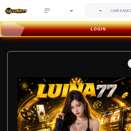
Explore
All
LOGIN