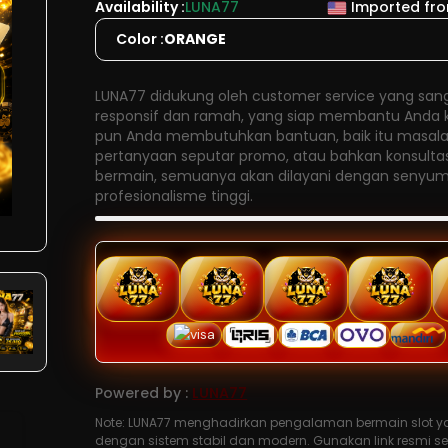
Availability :
LUNA77
Imported fr
Color :
ORANGE
LUNA77 didukung oleh customer service yang san
responsif dan ramah, yang siap membantu Anda
pun Anda membutuhkan bantuan, baik itu masalah
pertanyaan seputar promo, atau bahkan konsultasi
bermain, semuanya akan dilayani dengan senyu
profesionalisme tinggi.
Powered by :
LUNA77
Note: LUNA77 menghadirkan pengalaman bermain slot ya
dengan sistem stabil dan modern. Gunakan link resmi s