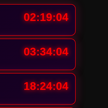
02:19:03
03:34:03
18:24:03