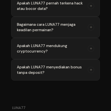
Ya, LUNA77 menggunakan enkripsi SSL 256-bit
Apakah LUNA77 pernah terkena hack
+
atau bocor data?
dan firewall canggih untuk melindungi semua
data dan transaksi member.
Tidak pernah. LUNA77 memiliki reputasi
Bagaimana cara LUNA77 menjaga
+
keadilan permainan?
keamanan yang sangat baik dan tidak pernah
terjadi kebocoran data sepanjang
operasionalnya.
LUNA77 menggunakan sistem RNG
Apakah LUNA77 mendukung
+
cryptocurrency?
bersertifikat yang diaudit secara rutin oleh
lembaga independen untuk memastikan
keadilan.
Saat ini LUNA77 belum mendukung
Apakah LUNA77 menyediakan bonus
+
tanpa deposit?
cryptocurrency, tetapi mendukung berbagai
metode pembayaran konvensional.
LUNA77 sesekali mengadakan promo tanpa
deposit, tetapi biasanya bonus diberikan
setelah deposit pertama.
LUNA77