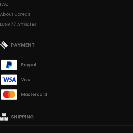
FAQ
About Ucredit
LUNA77 Affiliates
PAYMENT
Paypal
Visa
Mastercard
SHIPPING