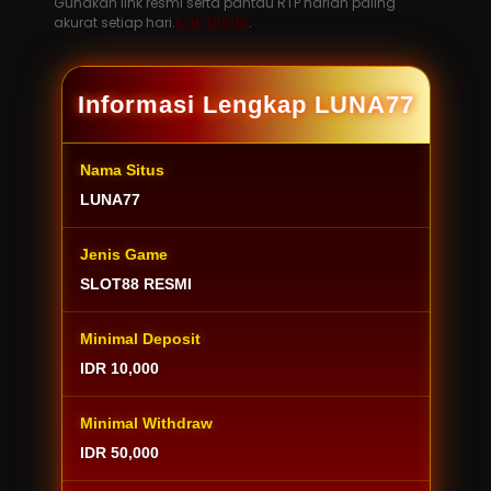
Gunakan link resmi serta pantau RTP harian paling
akurat setiap hari.
KLIK DISINI
.
Informasi Lengkap LUNA77
Nama Situs
LUNA77
Jenis Game
SLOT88 RESMI
Minimal Deposit
IDR 10,000
Minimal Withdraw
IDR 50,000