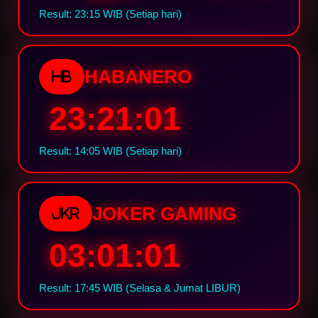
Result: 23:15 WIB (Setiap hari)
HABANERO
HB
23:21:00
Result: 14:05 WIB (Setiap hari)
JOKER GAMING
JKR
03:01:00
Result: 17:45 WIB (Selasa & Jumat LIBUR)