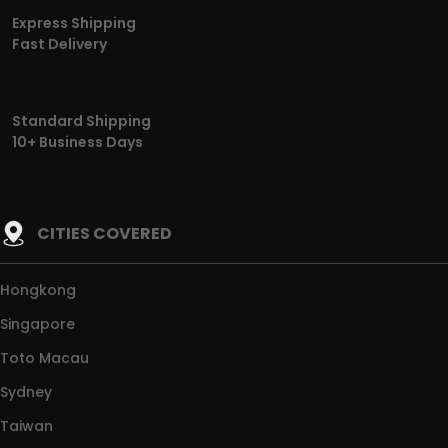
Express Shipping
Fast Delivery
Standard Shipping
10+ Business Days
CITIES COVERED
Hongkong
Singapore
Toto Macau
Sydney
Taiwan