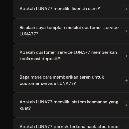
LUNA77 adalah situs slot online terpercaya yang telah
+
Apakah LUNA77 memiliki lisensi resmi?
beroperasi bertahun-tahun dan direkomendasikan oleh
para admin slot profesional karena konsistensi
Ya, LUNA77 memiliki lisensi resmi dari lembaga perjudian
Bisakah saya komplain melalui customer service
kemenangan dan pelayanan terbaiknya.
+
LUNA77?
internasional dan diawasi secara ketat untuk memastika
semua permainan berjalan adil dan transparan.
Tentu, LUNA77 sangat terbuka terhadap kritik dan saran,
Apakah customer service LUNA77 memberikan
+
konfirmasi deposit?
dan akan menangani setiap komplain dengan serius dan
profesional.
Ya, customer service LUNA77 siap mengkonfirmasi
Bagaimana cara memberikan saran untuk
+
customer service LUNA77?
deposit Anda jika belum masuk secara otomatis.
Anda bisa memberikan saran melalui formulir di situs ata
Apakah LUNA77 memiliki sistem keamanan yang
+
kuat?
langsung melalui live chat, dan semua saran akan
dihargai.
Ya, LUNA77 menggunakan enkripsi SSL 256-bit dan
Apakah LUNA77 pernah terkena hack atau bocor