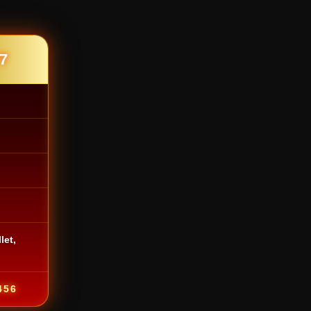
7
let,
456