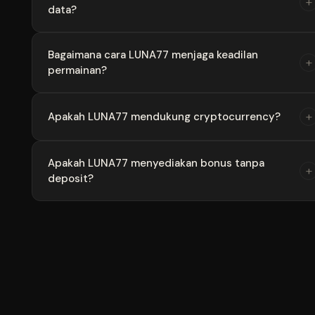
+
data?
firewall canggih untuk melindungi semua data dan
transaksi member.
Tidak pernah. LUNA77 memiliki reputasi keamanan yang
Bagaimana cara LUNA77 menjaga keadilan
+
permainan?
sangat baik dan tidak pernah terjadi kebocoran data
sepanjang operasionalnya.
LUNA77 menggunakan sistem RNG bersertifikat yang
+
Apakah LUNA77 mendukung cryptocurrency?
diaudit secara rutin oleh lembaga independen untuk
memastikan keadilan.
Saat ini LUNA77 belum mendukung cryptocurrency,
Apakah LUNA77 menyediakan bonus tanpa
+
deposit?
tetapi mendukung berbagai metode pembayaran
konvensional.
LUNA77 sesekali mengadakan promo tanpa deposit,
tetapi biasanya bonus diberikan setelah deposit
pertama.