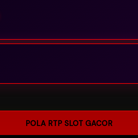
POLA RTP SLOT GACOR