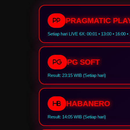
PRAGMATIC PLA
PP
Setiap hari LIVE 6X: 00:01 • 13:00 • 16:00 •
PG SOFT
PG
Result: 23:15 WIB (Setiap hari)
HABANERO
HB
Result: 14:05 WIB (Setiap hari)