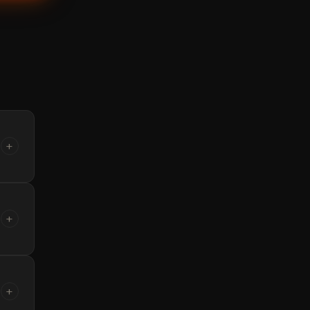
+
77
+
cuma
ome
.
+
in