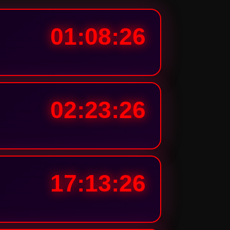
01:08:25
02:23:25
17:13:25