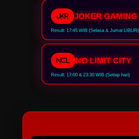
JOKER GAMING
JKR
Result: 17:45 WIB (Selasa & Jumat LIBUR)
NO LIMIT CITY
NCL
Result: 17:00 & 23:30 WIB (Setiap hari)