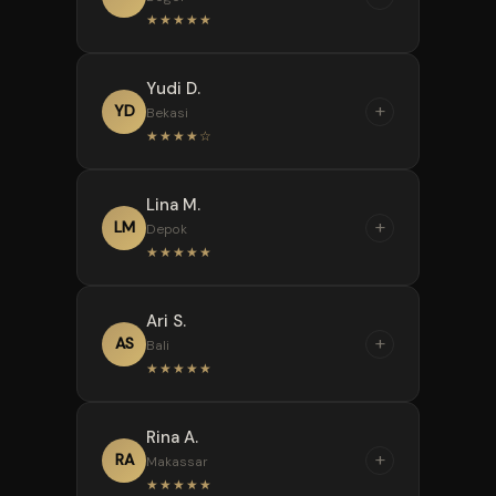
di LUNA77 bikin saya terkejut.
★★★★★
Proses registrasi cuma 2 menit,
langsung dapet bonus
“
Yudi D.
welcome yang bikin modal
Saya sering ganti situs slot
+
YD
Bekasi
awal saya membesar. Dalam
karena kebanyakan tipu-tipu.
★★★★☆
seminggu, saya berhasil narik
Tapi LUNA77 bikin saya betah
untung bersih hampir 2 kali
karena transparansi RTP-nya
“
lipat.
Lina M.
jelas terlihat. Kalah pun tetap
Yang bikin saya kagum dari
+
LM
Depok
dapet cashback mingguan
LUNA77 adalah fitur live RTP-
★★★★★
yang cukup lumayan buat ganti
nya. Saya bisa pantau
rugi.
persentase kemenangan di
“
Ari S.
setiap game secara real-time.
Awalnya ragu karena banyak
+
AS
Bali
Ini sangat membantu saya
situs abal-abal. Tapi setelah
★★★★★
memilih jam dan game yang
melihat langsung kredibilitas
tepat buat bermain.
LUNA77 di forum-forum
“
Rina A.
komunitas, saya mencoba
Saya suka bermain di
+
RA
Makassar
daftar. Ternyata semua
LUNA77 karena pilihan provider
★★★★★
testimoni itu benar adanya.