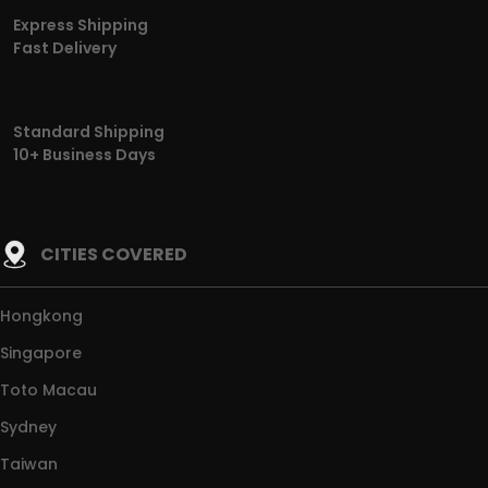
Express Shipping
Fast Delivery
Standard Shipping
10+ Business Days
CITIES COVERED
Hongkong
Singapore
Toto Macau
Sydney
Taiwan