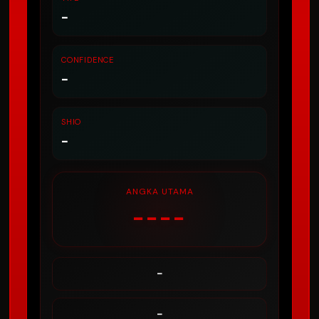
-
CONFIDENCE
-
SHIO
-
ANGKA UTAMA
----
-
-