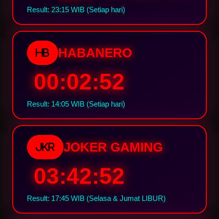
Result: 23:15 WIB (Setiap hari)
HABANERO
HB
00:02:51
Result: 14:05 WIB (Setiap hari)
JOKER GAMING
JKR
03:42:51
Result: 17:45 WIB (Selasa & Jumat LIBUR)