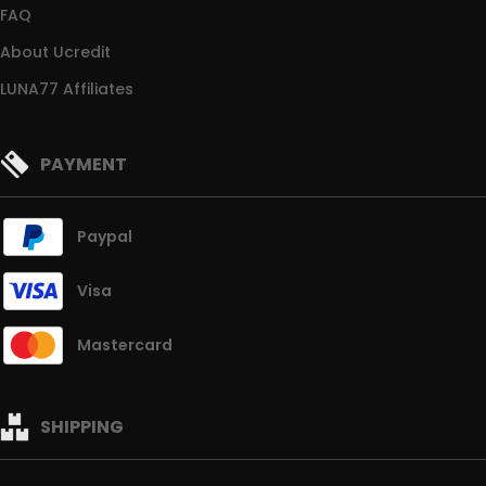
FAQ
About Ucredit
LUNA77 Affiliates
PAYMENT
Paypal
Visa
Mastercard
SHIPPING