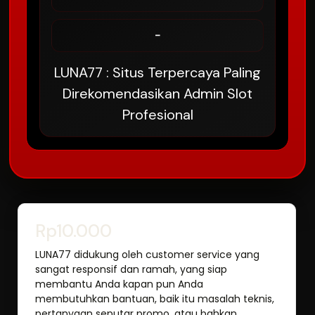
-
LUNA77 : Situs Terpercaya Paling
Direkomendasikan Admin Slot
Profesional
Rp10.000
LUNA77 didukung oleh customer service yang
sangat responsif dan ramah, yang siap
membantu Anda kapan pun Anda
membutuhkan bantuan, baik itu masalah teknis,
pertanyaan seputar promo, atau bahkan