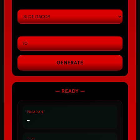
TIPE
MIN CONFIDENCE
GENERATE
— READY —
PASARAN
-
TIPE