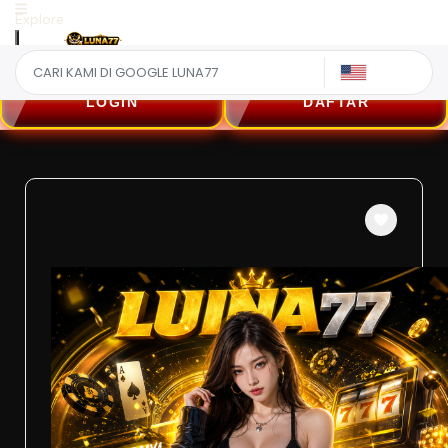
Explore
US
LOGIN
DAFTAR