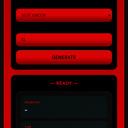
TIPE
MIN CONFIDENCE
GENERATE
— READY —
PASARAN
-
TIPE