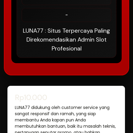
-
LUNA77 : Situs Terpercaya Paling
Direkomendasikan Admin Slot
Profesional
Rp10.000
LUNA77 didukung oleh customer service yang
sangat responsif dan ramah, yang siap
membantu Anda kapan pun Anda
membutuhkan bantuan, baik itu masalah teknis,
pertanyaan seputar promo, atau bahkan