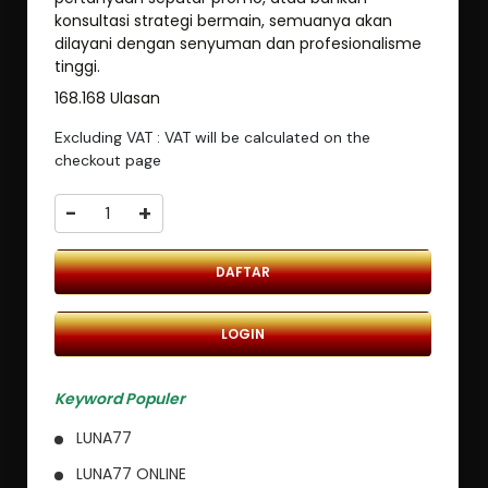
konsultasi strategi bermain, semuanya akan
dilayani dengan senyuman dan profesionalisme
tinggi.
168.168 Ulasan
Excluding VAT : VAT will be calculated on the
checkout page
-
+
DAFTAR
LOGIN
Keyword Populer
LUNA77
LUNA77 ONLINE