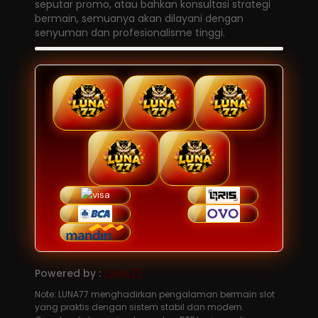
seputar promo, atau bahkan konsultasi strategi
bermain, semuanya akan dilayani dengan
senyuman dan profesionalisme tinggi.
Powered by :
LUNA77
Note: LUNA77 menghadirkan pengalaman bermain slot
yang praktis dengan sistem stabil dan modern.