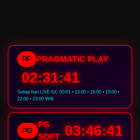
“
potongan.
Saya sudah ajak seluruh
LUNA77 punya sistem anti-
keluarga main di sini, semuanya
lag yang bikin permainan mulus
puas.
walau sinyal pas-pasan. Saya
main dari HP dengan kuota
terbatas, tapi tetap lancar
tanpa buffering. Ini keunggulan
yang jarang dimiliki situs lain.
PRAGMATIC PLAY
PP
02:31:40
Setiap hari LIVE 6X: 00:01 • 13:00 • 16:00 • 19:00 •
22:00 • 23:00 WIB
PG
03:46:40
PG
SOFT