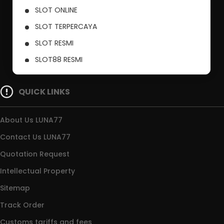
SLOT ONLINE
SLOT TERPERCAYA
SLOT RESMI
SLOT88 RESMI
SLOT777
QUICK LINKS
About Us LUNA77
Contact Us LUNA77
Quotation Request
Intellectual Property
Sitemap
Track Order
Customs tariffs and fees