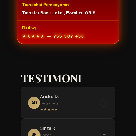
Transaksi Pembayaran
Transfer Bank Lokal, E-wallet, QRIS
Rating
★★★★★
— 755,987,456
TESTIMONI
Andre D.
+
AD
Tangerang
★★★★★
“
Sinta R.
Pengalaman pertama main
+
SR
Bogor