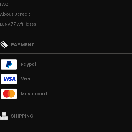
FAQ
About Ucredit
LUNA77 Affiliates
PAYMENT
Paypal
Visa
Mastercard
SHIPPING