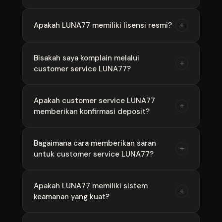
LUNA77 adalah situs slot online terpercaya
+
Apakah LUNA77 memiliki lisensi resmi?
yang telah beroperasi bertahun-tahun dan
direkomendasikan oleh para admin slot
Ya, LUNA77 memiliki lisensi resmi dari lembaga
Bisakah saya komplain melalui
profesional karena konsistensi kemenangan
+
customer service LUNA77?
perjudian internasional dan diawasi secara
dan pelayanan terbaiknya.
ketat untuk memastikan semua permainan
berjalan adil dan transparan.
Tentu, LUNA77 sangat terbuka terhadap kritik
Apakah customer service LUNA77
+
memberikan konfirmasi deposit?
dan saran, dan akan menangani setiap
komplain dengan serius dan profesional.
Ya, customer service LUNA77 siap
Bagaimana cara memberikan saran
+
untuk customer service LUNA77?
mengkonfirmasi deposit Anda jika belum
masuk secara otomatis.
Anda bisa memberikan saran melalui formulir
Apakah LUNA77 memiliki sistem
+
keamanan yang kuat?
di situs atau langsung melalui live chat, dan
semua saran akan dihargai.