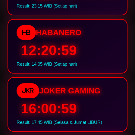
Result: 23:15 WIB (Setiap hari)
HABANERO
HB
12:20:58
Result: 14:05 WIB (Setiap hari)
JOKER GAMING
JKR
16:00:58
Result: 17:45 WIB (Selasa & Jumat LIBUR)