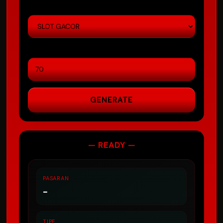
TIPE
MIN CONFIDENCE
GENERATE
— READY —
PASARAN
-
TIPE