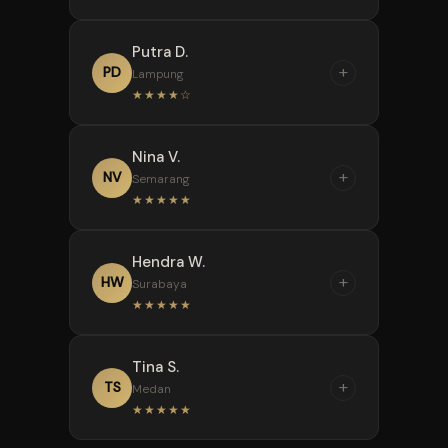
gamenya lengkap banget.
Withdraw saya cair dalam 3
Mulai dari Pragmatic, PG Soft,
“
menit!
Putra D.
sampai Habanero ada semua.
Saya baru kenal LUNA77 dari
+
PD
Lampung
Setiap minggu selalu ada
rekomendasi teman kerja.
★★★★☆
game baru yang bikin saya
Dalam 1 bulan, saya sudah
nggak bosan.
merasakan kemenangan yang
“
Nina V.
cukup besar. Sistem
Kalau soal pelayanan,
+
NV
Semarang
keamanannya juga bikin
LUNA77 juaranya. Customer
★★★★★
tenang karena data pribadi
service-nya nggak pernah
saya tidak pernah bocor.
lama balas chat, bahkan di
“
Hendra W.
tengah malam sekalipun.
LUNA77 adalah satu-
+
HW
Surabaya
Pernah saya kendala deposit,
satunya situs slot yang saya
★★★★★
dibantu selesai dalam 5 menit.
percaya. Bonusnya nggak
pakai syarat rumit, turnover
“
Tina S.
rendah, dan withdraw tanpa
Nggak nyangka bisa dapat
+
TS
Medan
batas maksimal. Saya sudah
jackpot besar di LUNA77 hanya
★★★★★
beberapa kali narik puluhan
dengan modal 50 ribu. Ini situs
juta, semua cair tanpa
benar-benar gacor dan adil.