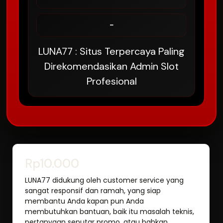
-
LUNA77 : Situs Terpercaya Paling
Direkomendasikan Admin Slot
Profesional
Rp10.000
LUNA77 didukung oleh customer service yang
sangat responsif dan ramah, yang siap
membantu Anda kapan pun Anda
membutuhkan bantuan, baik itu masalah teknis,
pertanyaan seputar promo, atau bahkan