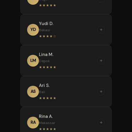
di LUNA77 bikin saya terkejut.
★★★★★
Proses registrasi cuma 2 menit,
langsung dapet bonus
“
Yudi D.
welcome yang bikin modal
Saya sering ganti situs slot
+
YD
Bekasi
awal saya membesar. Dalam
karena kebanyakan tipu-tipu.
★★★★☆
seminggu, saya berhasil narik
Tapi LUNA77 bikin saya betah
untung bersih hampir 2 kali
karena transparansi RTP-nya
“
lipat.
Lina M.
jelas terlihat. Kalah pun tetap
Yang bikin saya kagum dari
+
LM
Depok
dapet cashback mingguan
LUNA77 adalah fitur live RTP-
★★★★★
yang cukup lumayan buat ganti
nya. Saya bisa pantau
rugi.
persentase kemenangan di
“
Ari S.
setiap game secara real-time.
Awalnya ragu karena banyak
+
AS
Bali
Ini sangat membantu saya
situs abal-abal. Tapi setelah
★★★★★
memilih jam dan game yang
melihat langsung kredibilitas
tepat buat bermain.
LUNA77 di forum-forum
“
Rina A.
komunitas, saya mencoba
Saya suka bermain di
+
RA
Makassar
daftar. Ternyata semua
LUNA77 karena pilihan provider
★★★★★
testimoni itu benar adanya.