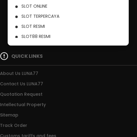
SLOT ONLINE
SLOT TERPERCAYA
SLOT RESMI
SLOT88 RESMI
SLOT777
QUICK LINKS
About Us LUNA77
Contact Us LUNA77
Quotation Request
Intellectual Property
Sitemap
Track Order
Customs tariffs and fees