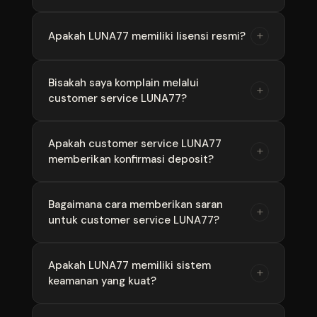
LUNA77 adalah situs slot online terpercaya
+
Apakah LUNA77 memiliki lisensi resmi?
yang telah beroperasi bertahun-tahun dan
direkomendasikan oleh para admin slot
Ya, LUNA77 memiliki lisensi resmi dari lembaga
Bisakah saya komplain melalui
profesional karena konsistensi kemenangan
+
customer service LUNA77?
perjudian internasional dan diawasi secara
dan pelayanan terbaiknya.
ketat untuk memastikan semua permainan
berjalan adil dan transparan.
Tentu, LUNA77 sangat terbuka terhadap kritik
Apakah customer service LUNA77
+
memberikan konfirmasi deposit?
dan saran, dan akan menangani setiap
komplain dengan serius dan profesional.
Ya, customer service LUNA77 siap
Bagaimana cara memberikan saran
+
untuk customer service LUNA77?
mengkonfirmasi deposit Anda jika belum
masuk secara otomatis.
Anda bisa memberikan saran melalui formulir
Apakah LUNA77 memiliki sistem
+
keamanan yang kuat?
di situs atau langsung melalui live chat, dan
semua saran akan dihargai.