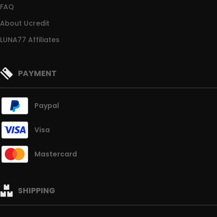
FAQ
About Ucredit
LUNA77 Affiliates
PAYMENT
Paypal
Visa
Mastercard
SHIPPING