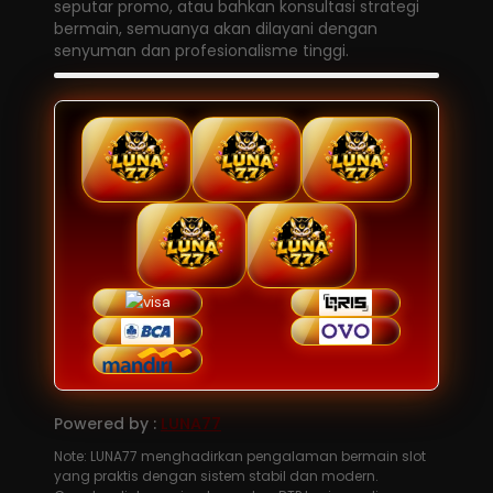
seputar promo, atau bahkan konsultasi strategi
bermain, semuanya akan dilayani dengan
senyuman dan profesionalisme tinggi.
Powered by :
LUNA77
Note: LUNA77 menghadirkan pengalaman bermain slot
yang praktis dengan sistem stabil dan modern.