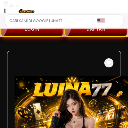
Explore
US
LOGIN
DAFTAR