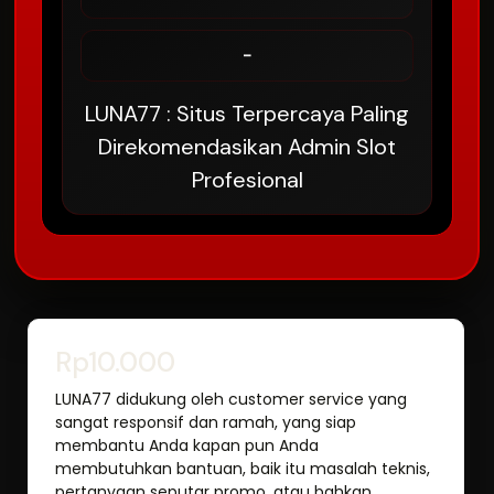
-
LUNA77 : Situs Terpercaya Paling
Direkomendasikan Admin Slot
Profesional
Rp10.000
LUNA77 didukung oleh customer service yang
sangat responsif dan ramah, yang siap
membantu Anda kapan pun Anda
membutuhkan bantuan, baik itu masalah teknis,
pertanyaan seputar promo, atau bahkan