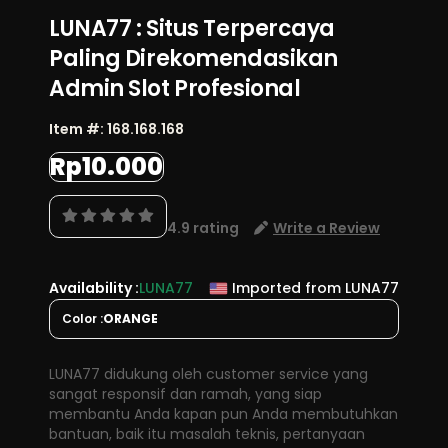
LUNA77 : Situs Terpercaya
Paling Direkomendasikan
Admin Slot Profesional
Item #:
168.168.168
Rp10.000
4.9 rating
Write a Review
Availability :
LUNA77
Imported from LUNA77
Color :
ORANGE
LUNA77 didukung oleh customer service yang
sangat responsif dan ramah, yang siap
membantu Anda kapan pun Anda membutuhkan
bantuan, baik itu masalah teknis, pertanyaan