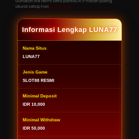
Gunakan link resmi serta pantau RTP harian paling
akurat setiap hari.
KLIK DISINI
.
Informasi Lengkap LUNA77
Nama Situs
LUNA77
Jenis Game
SLOT88 RESMI
Minimal Deposit
IDR 10,000
Minimal Withdraw
IDR 50,000