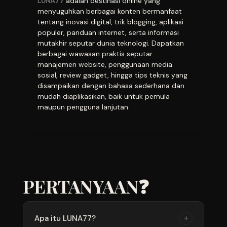
LUNA77
adalah destinasi online yang
menyuguhkan berbagai konten bermanfaat
tentang inovasi digital, trik blogging, aplikasi
populer, panduan internet, serta informasi
mutakhir seputar dunia teknologi. Dapatkan
berbagai wawasan praktis seputar
manajemen website, penggunaan media
sosial, review gadget, hingga tips teknis yang
disampaikan dengan bahasa sederhana dan
mudah diaplikasikan, baik untuk pemula
maupun pengguna lanjutan.
PERTANYAAN❓
+
Apa itu LUNA77?