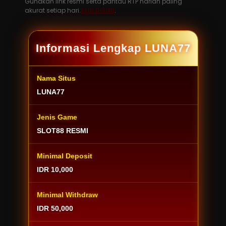
Gunakan link resmi serta pantau RTP harian paling
akurat setiap hari.
KLIK DISINI
.
Informasi Lengkap LUNA77
Nama Situs
LUNA77
Jenis Game
SLOT88 RESMI
Minimal Deposit
IDR 10,000
Minimal Withdraw
IDR 50,000