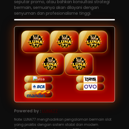
seputar promo, atau bahkan konsultasi strategi
bermain, semuanya akan dilayani dengan
senyuman dan profesionalisme tinggi.
Powered by :
LUNA77
Note: LUNA77 menghadirkan pengalaman bermain slot
yang praktis dengan sistem stabil dan modern.