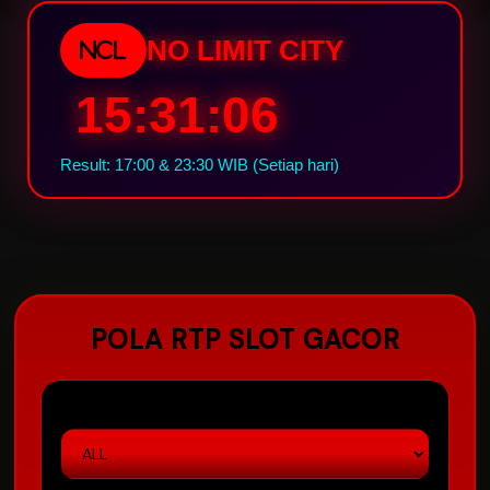
NO LIMIT CITY
NCL
15:31:05
Result: 17:00 & 23:30 WIB (Setiap hari)
POLA RTP SLOT GACOR
PASARAN