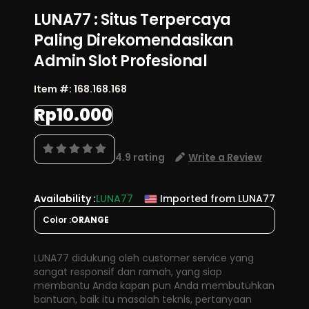
LUNA77 : Situs Terpercaya
Paling Direkomendasikan
Admin Slot Profesional
Item #:
168.168.168
Rp10.000
4.9 rating
Write a Review
Availability :
LUNA77
Imported from LUNA77
Color :
ORANGE
LUNA77 didukung oleh customer service yang
sangat responsif dan ramah, yang siap
membantu Anda kapan pun Anda membutuhkan
bantuan, baik itu masalah teknis, pertanyaan