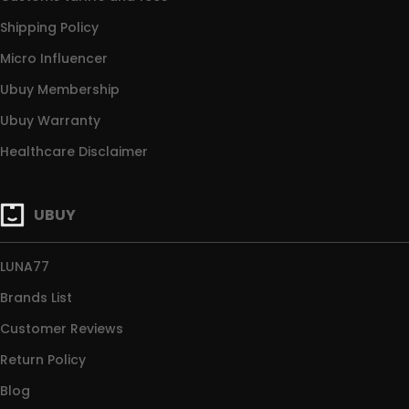
Shipping Policy
Micro Influencer
Ubuy Membership
Ubuy Warranty
Healthcare Disclaimer
UBUY
LUNA77
Brands List
Customer Reviews
Return Policy
Blog