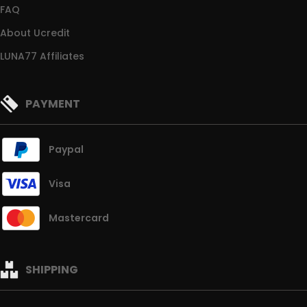
FAQ
About Ucredit
LUNA77 Affiliates
PAYMENT
Paypal
Visa
Mastercard
SHIPPING