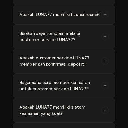
LUNA77 adalah situs slot online terpercaya
+
Apakah LUNA77 memiliki lisensi resmi?
yang telah beroperasi bertahun-tahun dan
direkomendasikan oleh para admin slot
Ya, LUNA77 memiliki lisensi resmi dari lembaga
Bisakah saya komplain melalui
profesional karena konsistensi kemenangan
+
customer service LUNA77?
perjudian internasional dan diawasi secara
dan pelayanan terbaiknya.
ketat untuk memastikan semua permainan
berjalan adil dan transparan.
Tentu, LUNA77 sangat terbuka terhadap kritik
Apakah customer service LUNA77
+
memberikan konfirmasi deposit?
dan saran, dan akan menangani setiap
komplain dengan serius dan profesional.
Ya, customer service LUNA77 siap
Bagaimana cara memberikan saran
+
untuk customer service LUNA77?
mengkonfirmasi deposit Anda jika belum
masuk secara otomatis.
Anda bisa memberikan saran melalui formulir
Apakah LUNA77 memiliki sistem
+
keamanan yang kuat?
di situs atau langsung melalui live chat, dan
semua saran akan dihargai.