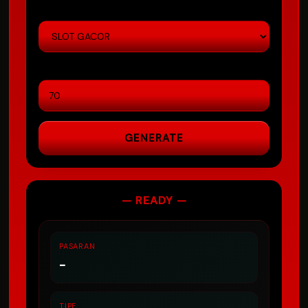
TIPE
MIN CONFIDENCE
GENERATE
— READY —
PASARAN
-
TIPE