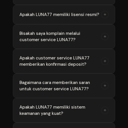
LUNA77 adalah situs slot online terpercaya
+
Apakah LUNA77 memiliki lisensi resmi?
yang telah beroperasi bertahun-tahun dan
direkomendasikan oleh para admin slot
Ya, LUNA77 memiliki lisensi resmi dari lembaga
Bisakah saya komplain melalui
profesional karena konsistensi kemenangan
+
customer service LUNA77?
perjudian internasional dan diawasi secara
dan pelayanan terbaiknya.
ketat untuk memastikan semua permainan
berjalan adil dan transparan.
Tentu, LUNA77 sangat terbuka terhadap kritik
Apakah customer service LUNA77
+
memberikan konfirmasi deposit?
dan saran, dan akan menangani setiap
komplain dengan serius dan profesional.
Ya, customer service LUNA77 siap
Bagaimana cara memberikan saran
+
untuk customer service LUNA77?
mengkonfirmasi deposit Anda jika belum
masuk secara otomatis.
Anda bisa memberikan saran melalui formulir
Apakah LUNA77 memiliki sistem
+
keamanan yang kuat?
di situs atau langsung melalui live chat, dan
semua saran akan dihargai.