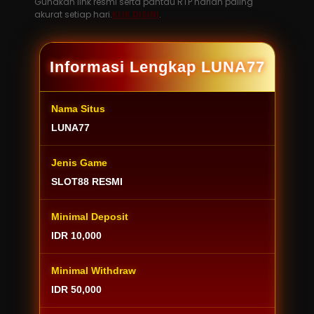
Gunakan link resmi serta pantau RTP harian paling
akurat setiap hari.
KLIK DISINI
.
Informasi Lengkap LUNA77
Nama Situs
LUNA77
Jenis Game
SLOT88 RESMI
Minimal Deposit
IDR 10,000
Minimal Withdraw
IDR 50,000