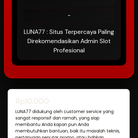
-
LUNA77 : Situs Terpercaya Paling
Direkomendasikan Admin Slot
Profesional
Rp10.000
LUNA77 didukung oleh customer service yang
sangat responsif dan ramah, yang siap
membantu Anda kapan pun Anda
membutuhkan bantuan, baik itu masalah teknis,
pertanyaan seputar promo, atau bahkan