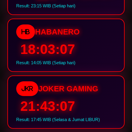
Result: 23:15 WIB (Setiap hari)
HABANERO
HB
18:03:06
Result: 14:05 WIB (Setiap hari)
JOKER GAMING
JKR
21:43:06
Result: 17:45 WIB (Selasa & Jumat LIBUR)